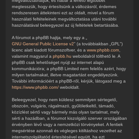
megváltoztathatjuk, és habár a lehető legtöbbet
megtesszük, hogy értesítsünk a változásról, érdemes
rendszeresen áttekinteni ezt az oldalt, mivel a fórum
használati feltételeinek megváltoztatása utáni további
használatával beleegyezel az új feltételek betartásába.
A fórumot a phpBB hajtja, mely egy a „
GNU General Public License v2
” (a továbbiakban „GPL”)
licenc alatt kiadott fórumszoftver, és a
www.phpbb.com
,
valamint magyarul a
phpbb.hu
weboldalról tölthető le. A
phpBB csak lehetőséget nyújt az internet alapú
kommunikációra; a phpBB Limited nem felelős azért, hogy
milyen tartalmakat, illetve magatartást engedélyezünk.
További információért a phpBB-ről, kérjük, látogasd meg a
https://www.phpbb.com/
weboldalt.
Beleegyezel, hogy nem küldesz semmilyen sértegető,
obszcén, vulgáris, rágalmazó, gyűlöletkeltő, támadó,
közízlést sértő vagy bármely más olyan tartalmat, mely
sérti a hazádban, a fórumot kiszolgáló szerver országában
érvényben lévő vagy a nemzetközi törvényeket. A fentiek
megsértése azonnali és végleges kitiltáshoz vezethet az
internetszolgáltatód értesítésével együtt, ha ezt