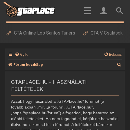
GTA Online Los Santos Tuners
GTA V Csalások
GyIK
Belépés
K
Fórum kezdőlap
e
GTAPLACE.HU - HASZNÁLATI
r
FELTÉTELEK
e
s
Azzal, hogy használod a „GTAPlace.hu” fórumot (a
é
továbbiakban „mi”, „a fórum”, „GTAPlace.hu”,
„https://gtaplace.hu/forum”) elfogadod, hogy betartod az
s
alábbi feltételeket. Ha nem fogadod el, kérjük ne használd,
illetve ne is keresd fel a fórumot. A feltételeket bármikor