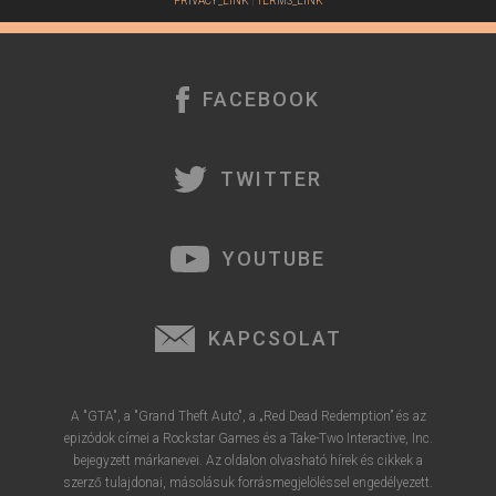
PRIVACY_LINK
|
TERMS_LINK
FACEBOOK
TWITTER
YOUTUBE
KAPCSOLAT
A "GTA", a "Grand Theft Auto", a „Red Dead Redemption” és az
epizódok címei a Rockstar Games és a Take-Two Interactive, Inc.
bejegyzett márkanevei. Az oldalon olvasható hírek és cikkek a
szerző tulajdonai, másolásuk forrásmegjelöléssel engedélyezett.