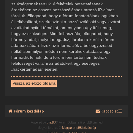
szükségesnek tartjuk. A feltételek betartatásának
érdekében az összes hozzászóláshoz tartozó IP-címet
tároljuk. Elfogadod, hogy a fórum fenntartóinak jogukban
áll eltávolítani, szerkeszteni a hozzászólásaid vagy lezárni
az általad nyitott témákat, amennyiben úgy ítélik meg,
hogy ez szükséges. Mint felhasználó, elfogadod, hogy
bármely adat, melyet megadsz, tárolásra kerül a fórum
adatbázisában. Ezek az információk a beleegyezésed
nélkül semmilyen módon nem kerülnek átadásra egy
harmadik félnek, de a fórum fenntartói nem tudnak
felelősséget vállalni az adatokért egy esetleges
„hackertámadás” esetén.
Vissza az előző oldalra
Fórum kezdőlap
Kapcsolat
Powered by
phpBB
® Forum Software © phpBB Limited
Magyar fordítás ©
Magyar phpBB Közösség