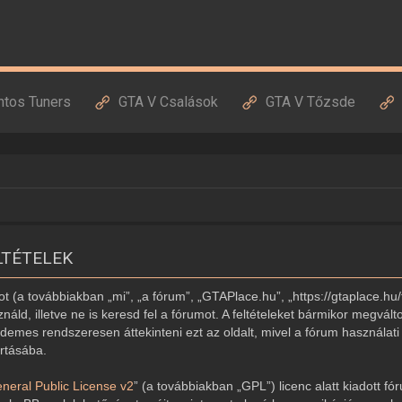
ntos Tuners
GTA V Csalások
GTA V Tőzsde
LTÉTELEK
 (a továbbiakban „mi”, „a fórum”, „GTAPlace.hu”, „https://gtaplace.hu/
náld, illetve ne is keresd fel a fórumot. A feltételeket bármikor megvált
demes rendszeresen áttekinteni ezt az oldalt, mivel a fórum használati 
artásába.
eral Public License v2
” (a továbbiakban „GPL”) licenc alatt kiadott fó