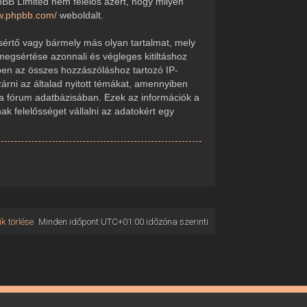
pBB Limited nem felelős azért, hogy milyen
ww.phpbb.com/
weboldalt.
sértő vagy bármely más olyan tartalmat, mely
megsértése azonnali és végleges kitiltáshoz
kében az összes hozzászóláshoz tartozó IP-
zárni az általad nyitott témákat, amennyiben
 a fórum adatbázisában. Ezek az információk a
 felelősséget vállalni az adatokért egy
k törlése
Minden időpont
UTC+01:00
időzóna szerinti