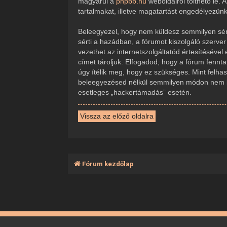
magyarul a
phpbb.hu
weboldalról tölthető le.
tartalmakat, illetve magatartást engedélyezün
Beleegyezel, hogy nem küldesz semmilyen sérte
sérti a hazádban, a fórumot kiszolgáló szerve
vezethet az internetszolgáltatód értesítésével
címet tároljuk. Elfogadod, hogy a fórum fennta
úgy ítélik meg, hogy ez szükséges. Mint felha
beleegyezésed nélkül semmilyen módon nem ker
esetleges „hackertámadás” esetén.
Vissza az előző oldalra
Fórum kezdőlap