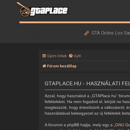
GTA Online Los Sa
Gyors linkek
GyIK
Fórum kezdőlap
GTAPLACE.HU - HASZNÁLATI FE
Azzal, hogy használod a „GTAPlace.hu” fórumot
feltételeket. Ha nem fogadod el, kérjük ne hasz
megtesszük, hogy értesítsünk a változásról, ér
használatával beleegyezel az új feltételek bet
A fórumot a phpBB hajtja, mely egy a „
GNU Gen