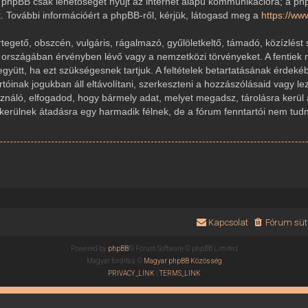
 A phpBB csak lehetőséget nyújt az internet alapú kommunikációra; a ph
k. További információért a phpBB-ről, kérjük, látogasd meg a
https://w
gető, obszcén, vulgáris, rágalmazó, gyűlöletkeltő, támadó, közízlést 
r országában érvényben lévő vagy a nemzetközi törvényeket. A fentiek 
 együtt, ha ezt szükségesnek tartjuk. A feltételek betartatásának érde
rtóinak jogukban áll eltávolítani, szerkeszteni a hozzászólásaid vagy le
sználó, elfogadod, hogy bármely adat, melyet megadsz, tárolásra kerül
ülnek átadásra egy harmadik félnek, de a fórum fenntartói nem tudnak
Kapcsolat
Fórum süti
Powered by
phpBB
® Forum Software © phpBB Limited
Magyar fordítás ©
Magyar phpBB Közösség
PRIVACY_LINK
|
TERMS_LINK