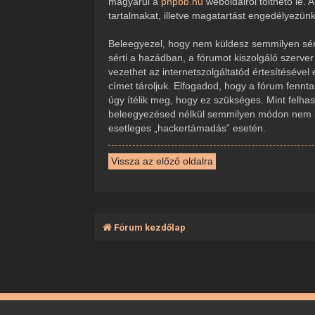
magyarul a
phpbb.hu
weboldalról tölthető le.
tartalmakat, illetve magatartást engedélyezün
Beleegyezel, hogy nem küldesz semmilyen sérte
sérti a hazádban, a fórumot kiszolgáló szerve
vezethet az internetszolgáltatód értesítésével
címet tároljuk. Elfogadod, hogy a fórum fennta
úgy ítélik meg, hogy ez szükséges. Mint felha
beleegyezésed nélkül semmilyen módon nem ker
esetleges „hackertámadás” esetén.
Vissza az előző oldalra
Fórum kezdőlap