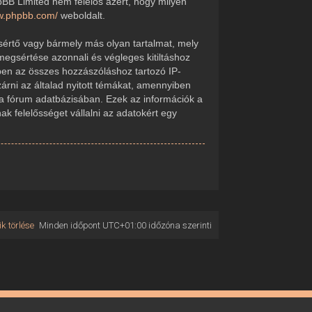
pBB Limited nem felelős azért, hogy milyen
ww.phpbb.com/
weboldalt.
sértő vagy bármely más olyan tartalmat, mely
megsértése azonnali és végleges kitiltáshoz
kében az összes hozzászóláshoz tartozó IP-
zárni az általad nyitott témákat, amennyiben
 a fórum adatbázisában. Ezek az információk a
 felelősséget vállalni az adatokért egy
k törlése
Minden időpont
UTC+01:00
időzóna szerinti