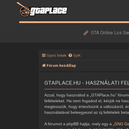
GTA Online Los Sa
Gyors linkek
GyIK
Fórum kezdőlap
GTAPLACE.HU - HASZNÁLATI FE
Azzal, hogy használod a „GTAPlace.hu” fórumot
feltételeket. Ha nem fogadod el, kérjük ne hasz
megtesszük, hogy értesítsünk a változásról, ér
használatával beleegyezel az új feltételek bet
A fórumot a phpBB hajtja, mely egy a „
GNU Gen