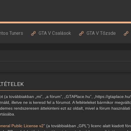
ntos Tuners
GTA V Csalások
GTA V Tőzsde
LTÉTELEK
 (a továbbiakban „mi”, „a fórum”, „GTAPlace.hu”, „https://gtaplace.hu/
náld, illetve ne is keresd fel a fórumot. A feltételeket bármikor megvált
demes rendszeresen áttekinteni ezt az oldalt, mivel a fórum használati 
artásába.
eral Public License v2
” (a továbbiakban „GPL”) licenc alatt kiadott fó