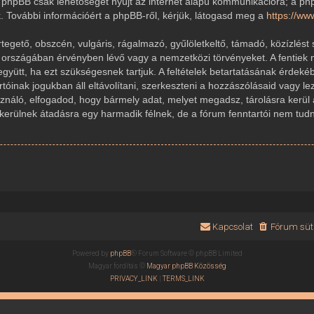
 A phpBB csak lehetőséget nyújt az internet alapú kommunikációra; a ph
k. További információért a phpBB-ről, kérjük, látogasd meg a
https://w
gető, obszcén, vulgáris, rágalmazó, gyűlöletkeltő, támadó, közízlést 
r országában érvényben lévő vagy a nemzetközi törvényeket. A fentiek 
 együtt, ha ezt szükségesnek tartjuk. A feltételek betartatásának érde
rtóinak jogukban áll eltávolítani, szerkeszteni a hozzászólásaid vagy le
sználó, elfogadod, hogy bármely adat, melyet megadsz, tárolásra kerül
ülnek átadásra egy harmadik félnek, de a fórum fenntartói nem tudnak
Kapcsolat
Fórum süti
Powered by
phpBB
® Forum Software © phpBB Limited
Magyar fordítás ©
Magyar phpBB Közösség
PRIVACY_LINK
|
TERMS_LINK