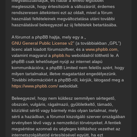
megváltoztathatjuk, és habár a lehető legtöbbet
megtesszük, hogy értesítsünk a változásról, érdemes
rendszeresen áttekinteni ezt az oldalt, mivel a fórum
használati feltételeinek megváltoztatása utáni további
használatával beleegyezel az új feltételek betartásába.
A fórumot a phpBB hajtja, mely egy a „
GNU General Public License v2
” (a továbbiakban „GPL”)
licenc alatt kiadott fórumszoftver, és a
www.phpbb.com
,
valamint magyarul a
phpbb.hu
weboldalról tölthető le. A
phpBB csak lehetőséget nyújt az internet alapú
kommunikációra; a phpBB Limited nem felelős azért, hogy
milyen tartalmakat, illetve magatartást engedélyezünk.
További információért a phpBB-ről, kérjük, látogasd meg a
https://www.phpbb.com/
weboldalt.
Beleegyezel, hogy nem küldesz semmilyen sértegető,
obszcén, vulgáris, rágalmazó, gyűlöletkeltő, támadó,
közízlést sértő vagy bármely más olyan tartalmat, mely
sérti a hazádban, a fórumot kiszolgáló szerver országában
érvényben lévő vagy a nemzetközi törvényeket. A fentiek
megsértése azonnali és végleges kitiltáshoz vezethet az
internetszolgáltatód értesítésével együtt, ha ezt