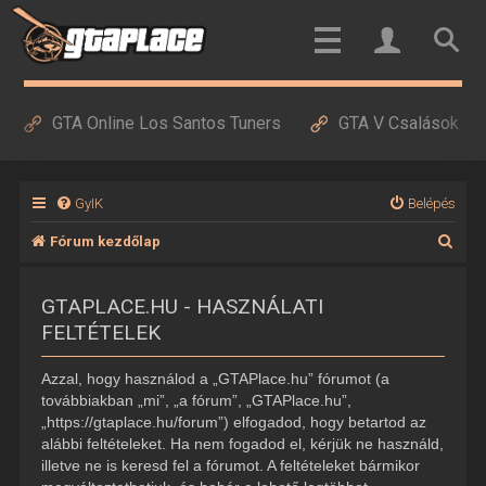
GTA Online Los Santos Tuners
GTA V Csalások
GyIK
Belépés
K
Fórum kezdőlap
e
GTAPLACE.HU - HASZNÁLATI
r
FELTÉTELEK
e
s
Azzal, hogy használod a „GTAPlace.hu” fórumot (a
é
továbbiakban „mi”, „a fórum”, „GTAPlace.hu”,
„https://gtaplace.hu/forum”) elfogadod, hogy betartod az
s
alábbi feltételeket. Ha nem fogadod el, kérjük ne használd,
illetve ne is keresd fel a fórumot. A feltételeket bármikor