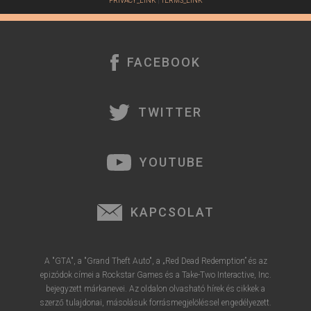
PRIVACY_LINK
|
TERMS_LINK
FACEBOOK
TWITTER
YOUTUBE
KAPCSOLAT
A "GTA", a "Grand Theft Auto", a „Red Dead Redemption” és az
epizódok címei a Rockstar Games és a Take-Two Interactive, Inc.
bejegyzett márkanevei. Az oldalon olvasható hírek és cikkek a
szerző tulajdonai, másolásuk forrásmegjelöléssel engedélyezett.