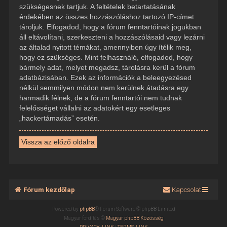
szükségesnek tartjuk. A feltételek betartatásának
érdekében az összes hozzászóláshoz tartozó IP-címet
tároljuk. Elfogadod, hogy a fórum fenntartóinak jogukban
áll eltávolítani, szerkeszteni a hozzászólásaid vagy lezárni
az általad nyitott témákat, amennyiben úgy ítélik meg,
hogy ez szükséges. Mint felhasználó, elfogadod, hogy
bármely adat, melyet megadsz, tárolásra kerül a fórum
adatbázisában. Ezek az információk a beleegyezésed
nélkül semmilyen módon nem kerülnek átadásra egy
harmadik félnek, de a fórum fenntartói nem tudnak
felelősséget vállalni az adatokért egy esetleges
„hackertámadás” esetén.
Vissza az előző oldalra
Fórum kezdőlap
Kapcsolat
Powered by
phpBB
® Forum Software © phpBB Limited
Magyar fordítás ©
Magyar phpBB Közösség