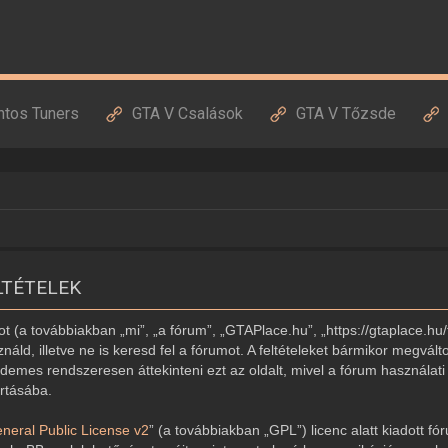
ntos Tuners
GTA V Csalások
GTA V Tőzsde
LTÉTELEK
 (a továbbiakban „mi”, „a fórum”, „GTAPlace.hu”, „https://gtaplace.hu/
náld, illetve ne is keresd fel a fórumot. A feltételeket bármikor megvált
demes rendszeresen áttekinteni ezt az oldalt, mivel a fórum használati 
artásába.
eral Public License v2
” (a továbbiakban „GPL”) licenc alatt kiadott fó