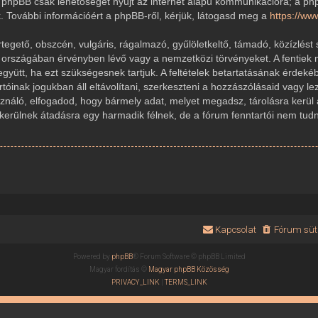
 A phpBB csak lehetőséget nyújt az internet alapú kommunikációra; a ph
k. További információért a phpBB-ről, kérjük, látogasd meg a
https://w
gető, obszcén, vulgáris, rágalmazó, gyűlöletkeltő, támadó, közízlést 
r országában érvényben lévő vagy a nemzetközi törvényeket. A fentiek 
 együtt, ha ezt szükségesnek tartjuk. A feltételek betartatásának érde
rtóinak jogukban áll eltávolítani, szerkeszteni a hozzászólásaid vagy le
sználó, elfogadod, hogy bármely adat, melyet megadsz, tárolásra kerül
ülnek átadásra egy harmadik félnek, de a fórum fenntartói nem tudnak
Kapcsolat
Fórum süti
Powered by
phpBB
® Forum Software © phpBB Limited
Magyar fordítás ©
Magyar phpBB Közösség
PRIVACY_LINK
|
TERMS_LINK