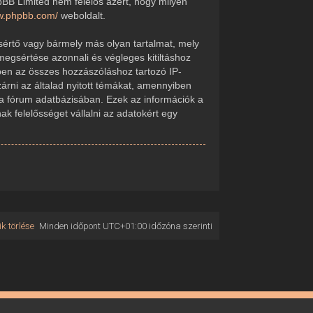
pBB Limited nem felelős azért, hogy milyen
ww.phpbb.com/
weboldalt.
sértő vagy bármely más olyan tartalmat, mely
megsértése azonnali és végleges kitiltáshoz
kében az összes hozzászóláshoz tartozó IP-
zárni az általad nyitott témákat, amennyiben
 a fórum adatbázisában. Ezek az információk a
 felelősséget vállalni az adatokért egy
k törlése
Minden időpont
UTC+01:00
időzóna szerinti