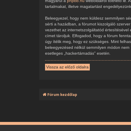
magyarul a
phpbb.hu
weboldalról tölthető le.
tartalmakat, illetve magatartást engedélyezün
Beleegyezel, hogy nem küldesz semmilyen sérte
sérti a hazádban, a fórumot kiszolgáló szerve
vezethet az internetszolgáltatód értesítésével
címet tároljuk. Elfogadod, hogy a fórum fennta
úgy ítélik meg, hogy ez szükséges. Mint felha
beleegyezésed nélkül semmilyen módon nem ker
esetleges „hackertámadás” esetén.
Vissza az előző oldalra
Fórum kezdőlap