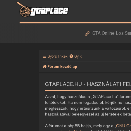
GTA Online Los Sa
Gyors linkek
GyIK
Fórum kezdőlap
GTAPLACE.HU - HASZNÁLATI FE
Azzal, hogy használod a „GTAPlace.hu” fórumot
feltételeket. Ha nem fogadod el, kérjük ne hasz
megtesszük, hogy értesítsünk a változásról, ér
használatával beleegyezel az új feltételek bet
A fórumot a phpBB hajtja, mely egy a „
GNU Gen