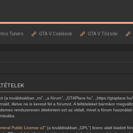
ntos Tuners
GTA V Csalások
GTA V Tőzsde
LTÉTELEK
 (a továbbiakban „mi”, „a fórum”, „GTAPlace.hu”, „https://gtaplace.hu/
náld, illetve ne is keresd fel a fórumot. A feltételeket bármikor megvált
demes rendszeresen áttekinteni ezt az oldalt, mivel a fórum használati 
artásába.
eral Public License v2
” (a továbbiakban „GPL”) licenc alatt kiadott fó