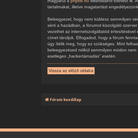
magyarul a
phpbb.hu
weboldalról tölthető le.
tartalmakat, illetve magatartást engedélyezün
Beleegyezel, hogy nem küldesz semmilyen sérte
sérti a hazádban, a fórumot kiszolgáló szerve
vezethet az internetszolgáltatód értesítésével
címet tároljuk. Elfogadod, hogy a fórum fennta
úgy ítélik meg, hogy ez szükséges. Mint felha
beleegyezésed nélkül semmilyen módon nem ker
esetleges „hackertámadás” esetén.
Vissza az előző oldalra
Fórum kezdőlap