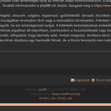
 A phpBB csak lehetőséget nyújt az internet alapú kommunikációra; a ph
k. További információért a phpBB-ről, kérjük, látogasd meg a
https://w
gető, obszcén, vulgáris, rágalmazó, gyűlöletkeltő, támadó, közízlést 
r országában érvényben lévő vagy a nemzetközi törvényeket. A fentiek 
 együtt, ha ezt szükségesnek tartjuk. A feltételek betartatásának érde
rtóinak jogukban áll eltávolítani, szerkeszteni a hozzászólásaid vagy le
sználó, elfogadod, hogy bármely adat, melyet megadsz, tárolásra kerül
ülnek átadásra egy harmadik félnek, de a fórum fenntartói nem tudnak
Kapcsolat
Fórum süti
Powered by
phpBB
® Forum Software © phpBB Limited
Magyar fordítás ©
Magyar phpBB Közösség
PRIVACY_LINK
|
TERMS_LINK