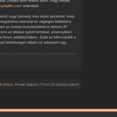
pBB Limited nem felelős azért, hogy milyen
ww.phpbb.com/
weboldalt.
sértő vagy bármely más olyan tartalmat, mely
megsértése azonnali és végleges kitiltáshoz
kében az összes hozzászóláshoz tartozó IP-
zárni az általad nyitott témákat, amennyiben
 a fórum adatbázisában. Ezek az információk a
 felelősséget vállalni az adatokért egy
k törlése
Minden időpont
UTC+01:00
időzóna szerinti