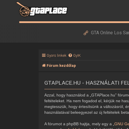
GTA Online Los Sa
Gyors linkek
GyIK
Fórum kezdőlap
GTAPLACE.HU - HASZNÁLATI FE
Azzal, hogy használod a „GTAPlace.hu” fórumot
feltételeket. Ha nem fogadod el, kérjük ne hasz
megtesszük, hogy értesítsünk a változásról, ér
használatával beleegyezel az új feltételek bet
A fórumot a phpBB hajtja, mely egy a „
GNU Gen