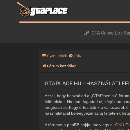
GTA Online Los Sa
Gyors linkek
GyIK
Fórum kezdőlap
GTAPLACE.HU - HASZNÁLATI FE
Azzal, hogy használod a „GTAPlace.hu” fórumot
feltételeket. Ha nem fogadod el, kérjük ne hasz
megtesszük, hogy értesítsünk a változásról, ér
használatával beleegyezel az új feltételek bet
A fórumot a phpBB hajtja, mely egy a „
GNU Gen