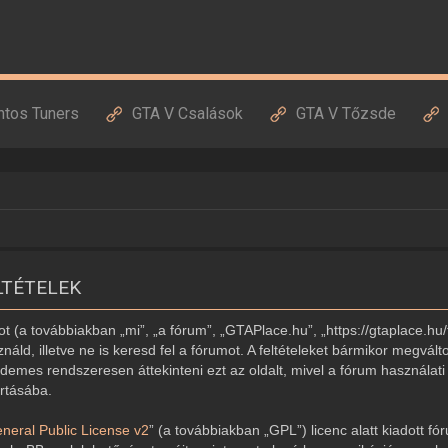
ntos Tuners
GTA V Csalások
GTA V Tőzsde
LTÉTELEK
 (a továbbiakban „mi”, „a fórum”, „GTAPlace.hu”, „https://gtaplace.hu/
náld, illetve ne is keresd fel a fórumot. A feltételeket bármikor megvált
demes rendszeresen áttekinteni ezt az oldalt, mivel a fórum használati 
artásába.
eral Public License v2
” (a továbbiakban „GPL”) licenc alatt kiadott fó