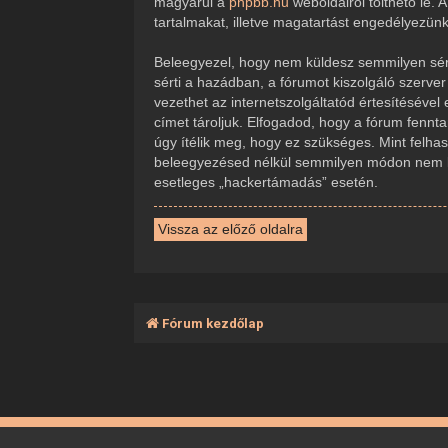
magyarul a
phpbb.hu
weboldalról tölthető le.
tartalmakat, illetve magatartást engedélyezün
Beleegyezel, hogy nem küldesz semmilyen sérte
sérti a hazádban, a fórumot kiszolgáló szerve
vezethet az internetszolgáltatód értesítésével
címet tároljuk. Elfogadod, hogy a fórum fennta
úgy ítélik meg, hogy ez szükséges. Mint felha
beleegyezésed nélkül semmilyen módon nem ker
esetleges „hackertámadás” esetén.
Vissza az előző oldalra
Fórum kezdőlap