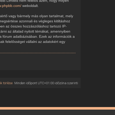
pBB Limited nem felelős azért, hogy milyen
ww.phpbb.com/
weboldalt.
sértő vagy bármely más olyan tartalmat, mely
megsértése azonnali és végleges kitiltáshoz
kében az összes hozzászóláshoz tartozó IP-
zárni az általad nyitott témákat, amennyiben
 a fórum adatbázisában. Ezek az információk a
 felelősséget vállalni az adatokért egy
k törlése
Minden időpont
UTC+01:00
időzóna szerinti