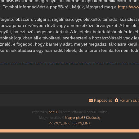
 A phpBB csak lehetőséget nyújt az internet alapú kommunikációra; a ph
k. További információért a phpBB-ről, kérjük, látogasd meg a
https://w
gető, obszcén, vulgáris, rágalmazó, gyűlöletkeltő, támadó, közízlést 
r országában érvényben lévő vagy a nemzetközi törvényeket. A fentiek 
 együtt, ha ezt szükségesnek tartjuk. A feltételek betartatásának érde
rtóinak jogukban áll eltávolítani, szerkeszteni a hozzászólásaid vagy le
sználó, elfogadod, hogy bármely adat, melyet megadsz, tárolásra kerül
ülnek átadásra egy harmadik félnek, de a fórum fenntartói nem tudnak
Kapcsolat
Fórum süti
Powered by
phpBB
® Forum Software © phpBB Limited
Magyar fordítás ©
Magyar phpBB Közösség
PRIVACY_LINK
|
TERMS_LINK