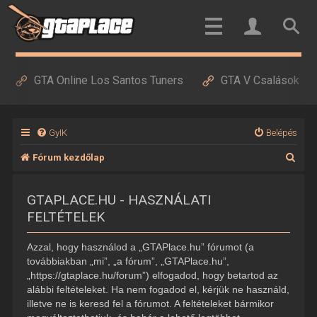
GTA Online Los Santos Tuners
GTA V Csalások
GyIK
Belépés
K
Fórum kezdőlap
e
GTAPLACE.HU - HASZNÁLATI
r
FELTÉTELEK
e
s
Azzal, hogy használod a „GTAPlace.hu” fórumot (a
é
továbbiakban „mi”, „a fórum”, „GTAPlace.hu”,
„https://gtaplace.hu/forum”) elfogadod, hogy betartod az
s
alábbi feltételeket. Ha nem fogadod el, kérjük ne használd,
illetve ne is keresd fel a fórumot. A feltételeket bármikor