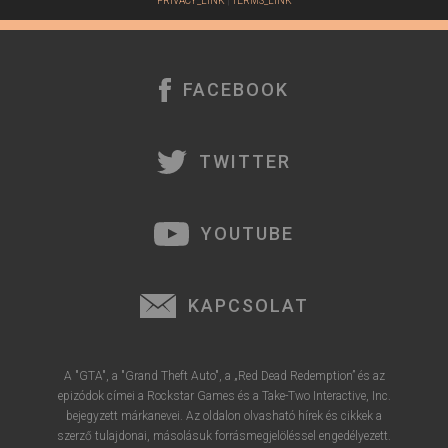
PRIVACY_LINK
|
TERMS_LINK
FACEBOOK
TWITTER
YOUTUBE
KAPCSOLAT
A "GTA", a "Grand Theft Auto", a „Red Dead Redemption” és az
epizódok címei a Rockstar Games és a Take-Two Interactive, Inc.
bejegyzett márkanevei. Az oldalon olvasható hírek és cikkek a
szerző tulajdonai, másolásuk forrásmegjelöléssel engedélyezett.