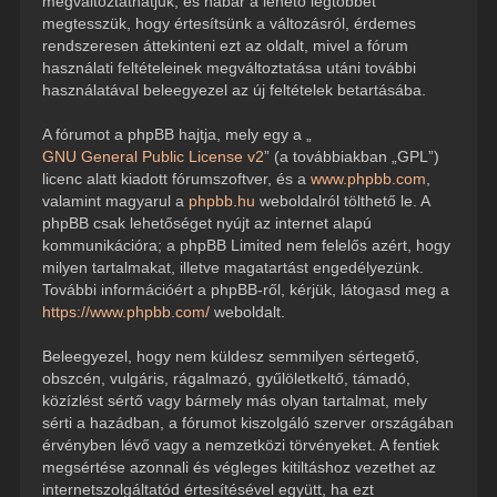
megváltoztathatjuk, és habár a lehető legtöbbet
megtesszük, hogy értesítsünk a változásról, érdemes
rendszeresen áttekinteni ezt az oldalt, mivel a fórum
használati feltételeinek megváltoztatása utáni további
használatával beleegyezel az új feltételek betartásába.
A fórumot a phpBB hajtja, mely egy a „
GNU General Public License v2
” (a továbbiakban „GPL”)
licenc alatt kiadott fórumszoftver, és a
www.phpbb.com
,
valamint magyarul a
phpbb.hu
weboldalról tölthető le. A
phpBB csak lehetőséget nyújt az internet alapú
kommunikációra; a phpBB Limited nem felelős azért, hogy
milyen tartalmakat, illetve magatartást engedélyezünk.
További információért a phpBB-ről, kérjük, látogasd meg a
https://www.phpbb.com/
weboldalt.
Beleegyezel, hogy nem küldesz semmilyen sértegető,
obszcén, vulgáris, rágalmazó, gyűlöletkeltő, támadó,
közízlést sértő vagy bármely más olyan tartalmat, mely
sérti a hazádban, a fórumot kiszolgáló szerver országában
érvényben lévő vagy a nemzetközi törvényeket. A fentiek
megsértése azonnali és végleges kitiltáshoz vezethet az
internetszolgáltatód értesítésével együtt, ha ezt