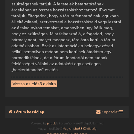
szükségesnek tartjuk. A feltételek betartatásának
érdekében az összes hozzászóláshoz tartozó IP-címet
tároljuk. Elfogadod, hogy a fórum fenntartóinak jogukban
áll eltávolítani, szerkeszteni a hozzászólásaid vagy lezárni
az általad nyitott témákat, amennyiben úgy ítélik meg,
hogy ez szükséges. Mint felhasználó, elfogadod, hogy
bármely adat, melyet megadsz, tárolásra kerül a fórum
adatbázisában. Ezek az információk a beleegyezésed
nélkül semmilyen módon nem kerülnek átadásra egy
harmadik félnek, de a fórum fenntartói nem tudnak
felelősséget vállalni az adatokért egy esetleges
„hackertámadás” esetén.
Vissza az előző oldalra
Fórum kezdőlap
Kapcsolat
Powered by
phpBB
® Forum Software © phpBB Limited
Magyar fordítás ©
Magyar phpBB Közösség