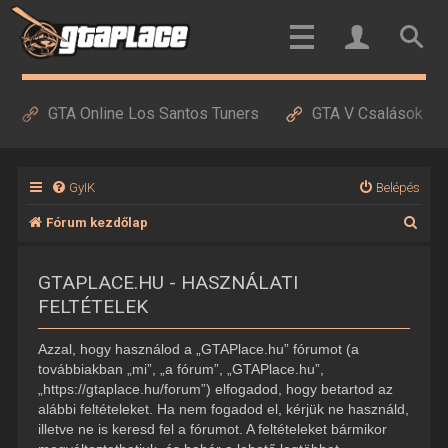
GTA Online Los Santos Tuners
GTA V Csalások
GyIK
Belépés
K
Fórum kezdőlap
e
GTAPLACE.HU - HASZNÁLATI
r
FELTÉTELEK
e
s
Azzal, hogy használod a „GTAPlace.hu” fórumot (a
é
továbbiakban „mi”, „a fórum”, „GTAPlace.hu”,
„https://gtaplace.hu/forum”) elfogadod, hogy betartod az
s
alábbi feltételeket. Ha nem fogadod el, kérjük ne használd,
illetve ne is keresd fel a fórumot. A feltételeket bármikor