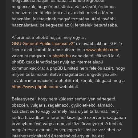
megváltoztathatjuk, és habár a lehető legtöbbet
megtesszük, hogy értesítsünk a változásról, érdemes
rendszeresen áttekinteni ezt az oldalt, mivel a fórum
használati feltételeinek megváltoztatása utáni további
használatával beleegyezel az új feltételek betartásába.
A fórumot a phpBB hajtja, mely egy a „
GNU General Public License v2
” (a továbbiakban „GPL”)
licenc alatt kiadott fórumszoftver, és a
www.phpbb.com
,
valamint magyarul a
phpbb.hu
weboldalról tölthető le. A
phpBB csak lehetőséget nyújt az internet alapú
kommunikációra; a phpBB Limited nem felelős azért, hogy
milyen tartalmakat, illetve magatartást engedélyezünk.
További információért a phpBB-ről, kérjük, látogasd meg a
https://www.phpbb.com/
weboldalt.
Beleegyezel, hogy nem küldesz semmilyen sértegető,
obszcén, vulgáris, rágalmazó, gyűlöletkeltő, támadó,
közízlést sértő vagy bármely más olyan tartalmat, mely
sérti a hazádban, a fórumot kiszolgáló szerver országában
érvényben lévő vagy a nemzetközi törvényeket. A fentiek
megsértése azonnali és végleges kitiltáshoz vezethet az
internetszolgáltatód értesítésével együtt, ha ezt