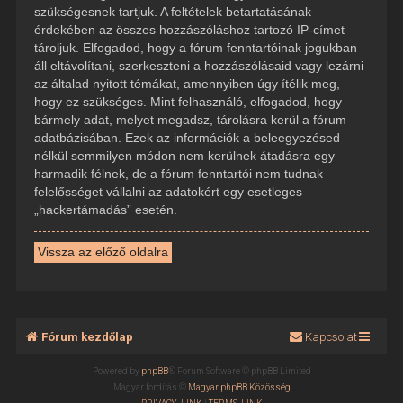
szükségesnek tartjuk. A feltételek betartatásának
érdekében az összes hozzászóláshoz tartozó IP-címet
tároljuk. Elfogadod, hogy a fórum fenntartóinak jogukban
áll eltávolítani, szerkeszteni a hozzászólásaid vagy lezárni
az általad nyitott témákat, amennyiben úgy ítélik meg,
hogy ez szükséges. Mint felhasználó, elfogadod, hogy
bármely adat, melyet megadsz, tárolásra kerül a fórum
adatbázisában. Ezek az információk a beleegyezésed
nélkül semmilyen módon nem kerülnek átadásra egy
harmadik félnek, de a fórum fenntartói nem tudnak
felelősséget vállalni az adatokért egy esetleges
„hackertámadás” esetén.
Vissza az előző oldalra
Fórum kezdőlap
Kapcsolat
Powered by
phpBB
® Forum Software © phpBB Limited
Magyar fordítás ©
Magyar phpBB Közösség