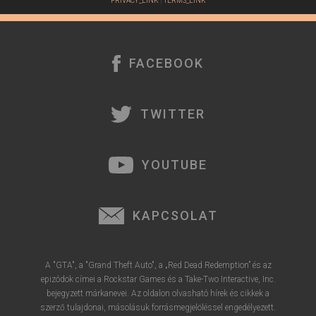
PRIVACY_LINK
|
TERMS_LINK
FACEBOOK
TWITTER
YOUTUBE
KAPCSOLAT
A "GTA", a "Grand Theft Auto", a „Red Dead Redemption” és az
epizódok címei a Rockstar Games és a Take-Two Interactive, Inc.
bejegyzett márkanevei. Az oldalon olvasható hírek és cikkek a
szerző tulajdonai, másolásuk forrásmegjelöléssel engedélyezett.