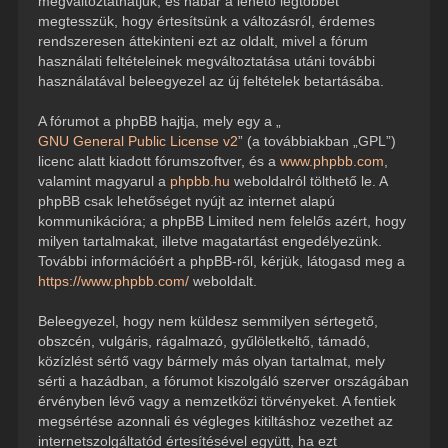
megváltoztathatjuk, és habár a lehető legtöbbet
megtesszük, hogy értesítsünk a változásról, érdemes
rendszeresen áttekinteni ezt az oldalt, mivel a fórum
használati feltételeinek megváltoztatása utáni további
használatával beleegyezel az új feltételek betartásába.
A fórumot a phpBB hajtja, mely egy a „
GNU General Public License v2
” (a továbbiakban „GPL”)
licenc alatt kiadott fórumszoftver, és a
www.phpbb.com
,
valamint magyarul a
phpbb.hu
weboldalról tölthető le. A
phpBB csak lehetőséget nyújt az internet alapú
kommunikációra; a phpBB Limited nem felelős azért, hogy
milyen tartalmakat, illetve magatartást engedélyezünk.
További információért a phpBB-ről, kérjük, látogasd meg a
https://www.phpbb.com/
weboldalt.
Beleegyezel, hogy nem küldesz semmilyen sértegető,
obszcén, vulgáris, rágalmazó, gyűlöletkeltő, támadó,
közízlést sértő vagy bármely más olyan tartalmat, mely
sérti a hazádban, a fórumot kiszolgáló szerver országában
érvényben lévő vagy a nemzetközi törvényeket. A fentiek
megsértése azonnali és végleges kitiltáshoz vezethet az
internetszolgáltatód értesítésével együtt, ha ezt