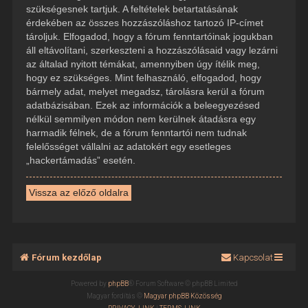
szükségesnek tartjuk. A feltételek betartatásának
érdekében az összes hozzászóláshoz tartozó IP-címet
tároljuk. Elfogadod, hogy a fórum fenntartóinak jogukban
áll eltávolítani, szerkeszteni a hozzászólásaid vagy lezárni
az általad nyitott témákat, amennyiben úgy ítélik meg,
hogy ez szükséges. Mint felhasználó, elfogadod, hogy
bármely adat, melyet megadsz, tárolásra kerül a fórum
adatbázisában. Ezek az információk a beleegyezésed
nélkül semmilyen módon nem kerülnek átadásra egy
harmadik félnek, de a fórum fenntartói nem tudnak
felelősséget vállalni az adatokért egy esetleges
„hackertámadás” esetén.
Vissza az előző oldalra
Fórum kezdőlap
Kapcsolat
Powered by
phpBB
® Forum Software © phpBB Limited
Magyar fordítás ©
Magyar phpBB Közösség