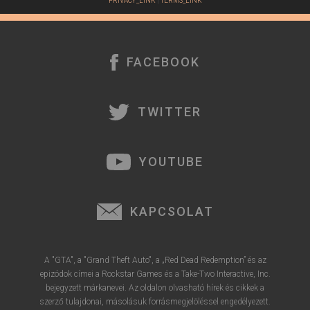
PRIVACY_LINK
|
TERMS_LINK
FACEBOOK
TWITTER
YOUTUBE
KAPCSOLAT
A "GTA", a "Grand Theft Auto", a „Red Dead Redemption” és az
epizódok címei a Rockstar Games és a Take-Two Interactive, Inc.
bejegyzett márkanevei. Az oldalon olvasható hírek és cikkek a
szerző tulajdonai, másolásuk forrásmegjelöléssel engedélyezett.