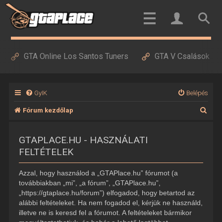
GTA Online Los Santos Tuners
GTA V Csalások
GyIK
Belépés
K
Fórum kezdőlap
e
GTAPLACE.HU - HASZNÁLATI
r
FELTÉTELEK
e
s
Azzal, hogy használod a „GTAPlace.hu” fórumot (a
é
továbbiakban „mi”, „a fórum”, „GTAPlace.hu”,
„https://gtaplace.hu/forum”) elfogadod, hogy betartod az
s
alábbi feltételeket. Ha nem fogadod el, kérjük ne használd,
illetve ne is keresd fel a fórumot. A feltételeket bármikor