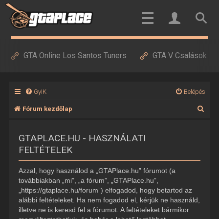
GTA Online Los Santos Tuners
GTA V Csalások
GyIK
Belépés
K
Fórum kezdőlap
e
GTAPLACE.HU - HASZNÁLATI
r
FELTÉTELEK
e
s
Azzal, hogy használod a „GTAPlace.hu” fórumot (a
é
továbbiakban „mi”, „a fórum”, „GTAPlace.hu”,
„https://gtaplace.hu/forum”) elfogadod, hogy betartod az
s
alábbi feltételeket. Ha nem fogadod el, kérjük ne használd,
illetve ne is keresd fel a fórumot. A feltételeket bármikor