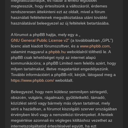
megváltoztathatjuk, és habár a lehető legtöbbet
megtesszük, hogy értesítsünk a változásról, érdemes
rendszeresen áttekinteni ezt az oldalt, mivel a fórum
használati feltételeinek megváltoztatása utáni további
használatával beleegyezel az új feltételek betartásába.
A fórumot a phpBB hajtja, mely egy a „
GNU General Public License v2
” (a továbbiakban „GPL”)
licenc alatt kiadott fórumszoftver, és a
www.phpbb.com
,
valamint magyarul a
phpbb.hu
weboldalról tölthető le. A
phpBB csak lehetőséget nyújt az internet alapú
kommunikációra; a phpBB Limited nem felelős azért, hogy
milyen tartalmakat, illetve magatartást engedélyezünk.
További információért a phpBB-ről, kérjük, látogasd meg a
https://www.phpbb.com/
weboldalt.
Beleegyezel, hogy nem küldesz semmilyen sértegető,
obszcén, vulgáris, rágalmazó, gyűlöletkeltő, támadó,
közízlést sértő vagy bármely más olyan tartalmat, mely
sérti a hazádban, a fórumot kiszolgáló szerver országában
érvényben lévő vagy a nemzetközi törvényeket. A fentiek
megsértése azonnali és végleges kitiltáshoz vezethet az
internetszolgáltatód értesítésével együtt, ha ezt