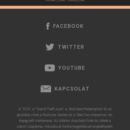
PRIVACY_LINK
|
TERMS_LINK
FACEBOOK
TWITTER
YOUTUBE
KAPCSOLAT
A "GTA", a "Grand Theft Auto", a „Red Dead Redemption” és az
epizódok címei a Rockstar Games és a Take-Two Interactive, Inc.
bejegyzett márkanevei. Az oldalon olvasható hírek és cikkek a
szerző tulajdonai, másolásuk forrásmegjelöléssel engedélyezett.