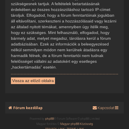
szükségesnek tartjuk. A feltételek betartatásának
érdekében az összes hozzászóláshoz tartozó IP-címet
tároljuk. Elfogadod, hogy a fórum fenntartóinak jogukban
áll eltávolítani, szerkeszteni a hozzászólásaid vagy lezárni
az általad nyitott témákat, amennyiben úgy ítélik meg,
hogy ez szükséges. Mint felhasználó, elfogadod, hogy
bármely adat, melyet megadsz, tárolásra kerül a fórum
adatbázisában. Ezek az információk a beleegyezésed
nélkül semmilyen módon nem kerülnek átadásra egy
harmadik félnek, de a fórum fenntartói nem tudnak
felelősséget vállalni az adatokért egy esetleges
„hackertámadás” esetén.
Vissza az előző oldalra
Fórum kezdőlap
Kapcsolat
Powered by
phpBB
® Forum Software © phpBB Limited
Magyar fordítás ©
Magyar phpBB Közösség