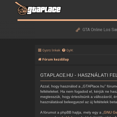
GTA Online Los Sa
Gyors linkek
GyIK
Fórum kezdőlap
GTAPLACE.HU - HASZNÁLATI FE
Azzal, hogy használod a „GTAPlace.hu” fórumot
feltételeket. Ha nem fogadod el, kérjük ne hasz
megtesszük, hogy értesítsünk a változásról, ér
használatával beleegyezel az új feltételek bet
A fórumot a phpBB hajtja, mely egy a „
GNU Gen