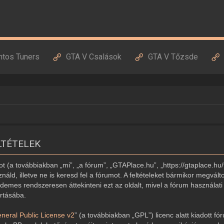
ntos Tuners
GTA V Csalások
GTA V Tőzsde
LTÉTELEK
 (a továbbiakban „mi”, „a fórum”, „GTAPlace.hu”, „https://gtaplace.hu/
náld, illetve ne is keresd fel a fórumot. A feltételeket bármikor megvált
demes rendszeresen áttekinteni ezt az oldalt, mivel a fórum használati 
artásába.
eral Public License v2
” (a továbbiakban „GPL”) licenc alatt kiadott fó