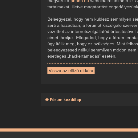
magyarul a
phpbb.hu
weboldalról tölthető le.
tartalmakat, illetve magatartást engedélyezün
Beleegyezel, hogy nem küldesz semmilyen sérte
sérti a hazádban, a fórumot kiszolgáló szerve
vezethet az internetszolgáltatód értesítésével
címet tároljuk. Elfogadod, hogy a fórum fennta
úgy ítélik meg, hogy ez szükséges. Mint felha
beleegyezésed nélkül semmilyen módon nem ker
esetleges „hackertámadás” esetén.
Vissza az előző oldalra
Fórum kezdőlap