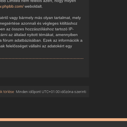
pBB Limited nem felelős azért, hogy milyen
ww.phpbb.com/
weboldalt.
sértő vagy bármely más olyan tartalmat, mely
megsértése azonnali és végleges kitiltáshoz
kében az összes hozzászóláshoz tartozó IP-
zárni az általad nyitott témákat, amennyiben
 a fórum adatbázisában. Ezek az információk a
 felelősséget vállalni az adatokért egy
k törlése
Minden időpont
UTC+01:00
időzóna szerinti