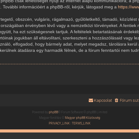
 A phpBB csak lehetőséget nyújt az internet alapú kommunikációra; a ph
k. További információért a phpBB-ről, kérjük, látogasd meg a
https://w
gető, obszcén, vulgáris, rágalmazó, gyűlöletkeltő, támadó, közízlést 
r országában érvényben lévő vagy a nemzetközi törvényeket. A fentiek 
 együtt, ha ezt szükségesnek tartjuk. A feltételek betartatásának érde
rtóinak jogukban áll eltávolítani, szerkeszteni a hozzászólásaid vagy le
sználó, elfogadod, hogy bármely adat, melyet megadsz, tárolásra kerül
ülnek átadásra egy harmadik félnek, de a fórum fenntartói nem tudnak
Kapcsolat
Fórum süti
Powered by
phpBB
® Forum Software © phpBB Limited
Magyar fordítás ©
Magyar phpBB Közösség
PRIVACY_LINK
|
TERMS_LINK