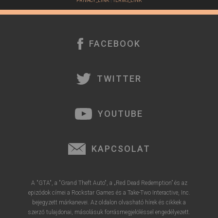
PRIVACY_LINK
|
TERMS_LINK
FACEBOOK
TWITTER
YOUTUBE
KAPCSOLAT
A "GTA", a "Grand Theft Auto", a „Red Dead Redemption” és az
epizódok címei a Rockstar Games és a Take-Two Interactive, Inc.
bejegyzett márkanevei. Az oldalon olvasható hírek és cikkek a
szerző tulajdonai, másolásuk forrásmegjelöléssel engedélyezett.