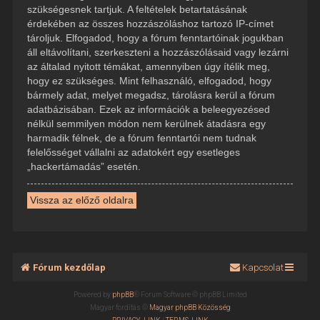
szükségesnek tartjuk. A feltételek betartatásának
érdekében az összes hozzászóláshoz tartozó IP-címet
tároljuk. Elfogadod, hogy a fórum fenntartóinak jogukban
áll eltávolítani, szerkeszteni a hozzászólásaid vagy lezárni
az általad nyitott témákat, amennyiben úgy ítélik meg,
hogy ez szükséges. Mint felhasználó, elfogadod, hogy
bármely adat, melyet megadsz, tárolásra kerül a fórum
adatbázisában. Ezek az információk a beleegyezésed
nélkül semmilyen módon nem kerülnek átadásra egy
harmadik félnek, de a fórum fenntartói nem tudnak
felelősséget vállalni az adatokért egy esetleges
„hackertámadás” esetén.
Vissza az előző oldalra
Fórum kezdőlap
Kapcsolat
Powered by
phpBB
® Forum Software © phpBB Limited
Magyar fordítás ©
Magyar phpBB Közösség