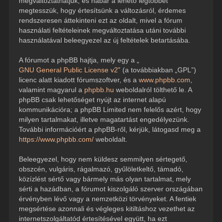
megváltoztathatjuk, és habár a lehető legtöbbet
megtesszük, hogy értesítsünk a változásról, érdemes
rendszeresen áttekinteni ezt az oldalt, mivel a fórum
használati feltételeinek megváltoztatása utáni további
használatával beleegyezel az új feltételek betartásába.
A fórumot a phpBB hajtja, mely egy a „
GNU General Public License v2
” (a továbbiakban „GPL”)
licenc alatt kiadott fórumszoftver, és a
www.phpbb.com
,
valamint magyarul a
phpbb.hu
weboldalról tölthető le. A
phpBB csak lehetőséget nyújt az internet alapú
kommunikációra; a phpBB Limited nem felelős azért, hogy
milyen tartalmakat, illetve magatartást engedélyezünk.
További információért a phpBB-ről, kérjük, látogasd meg a
https://www.phpbb.com/
weboldalt.
Beleegyezel, hogy nem küldesz semmilyen sértegető,
obszcén, vulgáris, rágalmazó, gyűlöletkeltő, támadó,
közízlést sértő vagy bármely más olyan tartalmat, mely
sérti a hazádban, a fórumot kiszolgáló szerver országában
érvényben lévő vagy a nemzetközi törvényeket. A fentiek
megsértése azonnali és végleges kitiltáshoz vezethet az
internetszolgáltatód értesítésével együtt, ha ezt