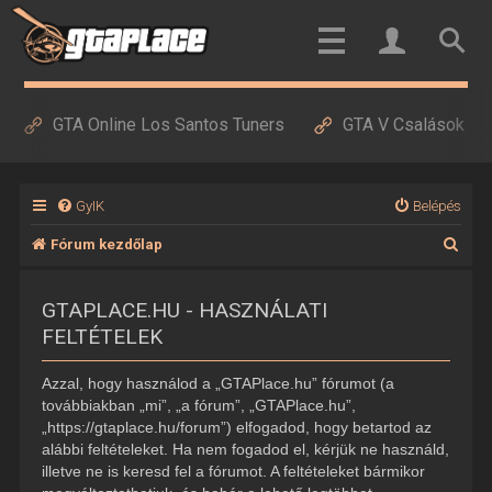
GTA Online Los Santos Tuners
GTA V Csalások
GyIK
Belépés
K
Fórum kezdőlap
e
GTAPLACE.HU - HASZNÁLATI
r
FELTÉTELEK
e
s
Azzal, hogy használod a „GTAPlace.hu” fórumot (a
é
továbbiakban „mi”, „a fórum”, „GTAPlace.hu”,
„https://gtaplace.hu/forum”) elfogadod, hogy betartod az
s
alábbi feltételeket. Ha nem fogadod el, kérjük ne használd,
illetve ne is keresd fel a fórumot. A feltételeket bármikor