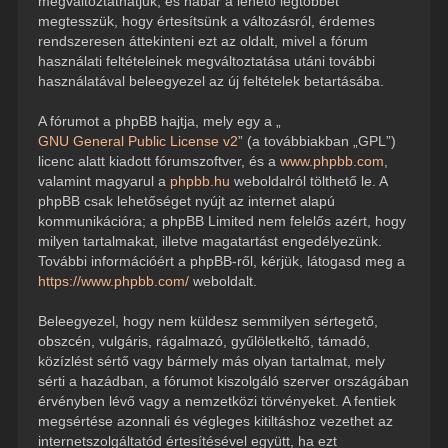
megváltoztathatjuk, és habár a lehető legtöbbet
megtesszük, hogy értesítsünk a változásról, érdemes
rendszeresen áttekinteni ezt az oldalt, mivel a fórum
használati feltételeinek megváltoztatása utáni további
használatával beleegyezel az új feltételek betartásába.
A fórumot a phpBB hajtja, mely egy a „
GNU General Public License v2
” (a továbbiakban „GPL”)
licenc alatt kiadott fórumszoftver, és a
www.phpbb.com
,
valamint magyarul a
phpbb.hu
weboldalról tölthető le. A
phpBB csak lehetőséget nyújt az internet alapú
kommunikációra; a phpBB Limited nem felelős azért, hogy
milyen tartalmakat, illetve magatartást engedélyezünk.
További információért a phpBB-ről, kérjük, látogasd meg a
https://www.phpbb.com/
weboldalt.
Beleegyezel, hogy nem küldesz semmilyen sértegető,
obszcén, vulgáris, rágalmazó, gyűlöletkeltő, támadó,
közízlést sértő vagy bármely más olyan tartalmat, mely
sérti a hazádban, a fórumot kiszolgáló szerver országában
érvényben lévő vagy a nemzetközi törvényeket. A fentiek
megsértése azonnali és végleges kitiltáshoz vezethet az
internetszolgáltatód értesítésével együtt, ha ezt