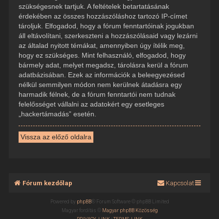
szükségesnek tartjuk. A feltételek betartatásának
érdekében az összes hozzászóláshoz tartozó IP-címet
tároljuk. Elfogadod, hogy a fórum fenntartóinak jogukban
áll eltávolítani, szerkeszteni a hozzászólásaid vagy lezárni
az általad nyitott témákat, amennyiben úgy ítélik meg,
hogy ez szükséges. Mint felhasználó, elfogadod, hogy
bármely adat, melyet megadsz, tárolásra kerül a fórum
adatbázisában. Ezek az információk a beleegyezésed
nélkül semmilyen módon nem kerülnek átadásra egy
harmadik félnek, de a fórum fenntartói nem tudnak
felelősséget vállalni az adatokért egy esetleges
„hackertámadás” esetén.
Vissza az előző oldalra
Fórum kezdőlap
Kapcsolat
Powered by
phpBB
® Forum Software © phpBB Limited
Magyar fordítás ©
Magyar phpBB Közösség