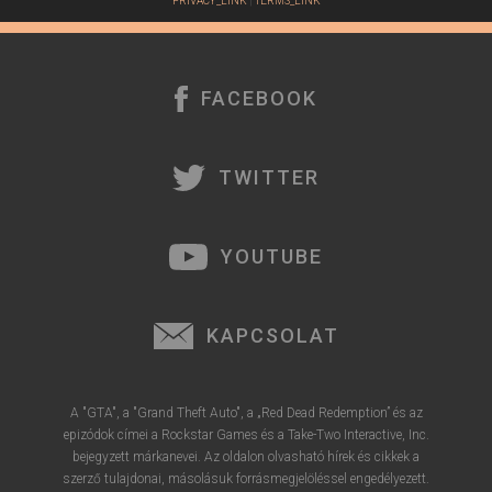
PRIVACY_LINK
|
TERMS_LINK
FACEBOOK
TWITTER
YOUTUBE
KAPCSOLAT
A "GTA", a "Grand Theft Auto", a „Red Dead Redemption” és az
epizódok címei a Rockstar Games és a Take-Two Interactive, Inc.
bejegyzett márkanevei. Az oldalon olvasható hírek és cikkek a
szerző tulajdonai, másolásuk forrásmegjelöléssel engedélyezett.