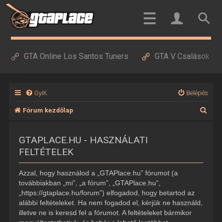
GTA Online Los Santos Tuners
GTA V Csalások
GyIK
Belépés
K
Fórum kezdőlap
e
GTAPLACE.HU - HASZNÁLATI
r
FELTÉTELEK
e
s
Azzal, hogy használod a „GTAPlace.hu” fórumot (a
é
továbbiakban „mi”, „a fórum”, „GTAPlace.hu”,
„https://gtaplace.hu/forum”) elfogadod, hogy betartod az
s
alábbi feltételeket. Ha nem fogadod el, kérjük ne használd,
illetve ne is keresd fel a fórumot. A feltételeket bármikor