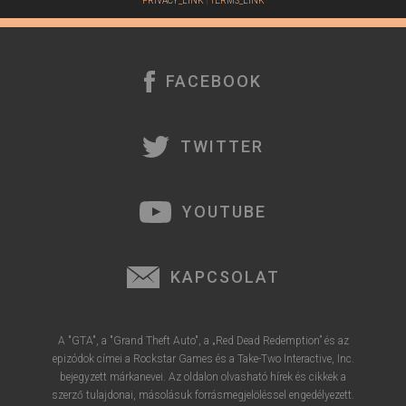
PRIVACY_LINK
|
TERMS_LINK
FACEBOOK
TWITTER
YOUTUBE
KAPCSOLAT
A "GTA", a "Grand Theft Auto", a „Red Dead Redemption” és az
epizódok címei a Rockstar Games és a Take-Two Interactive, Inc.
bejegyzett márkanevei. Az oldalon olvasható hírek és cikkek a
szerző tulajdonai, másolásuk forrásmegjelöléssel engedélyezett.