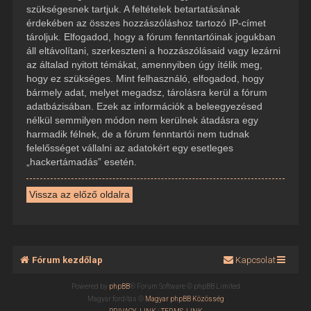
szükségesnek tartjuk. A feltételek betartatásának
érdekében az összes hozzászóláshoz tartozó IP-címet
tároljuk. Elfogadod, hogy a fórum fenntartóinak jogukban
áll eltávolítani, szerkeszteni a hozzászólásaid vagy lezárni
az általad nyitott témákat, amennyiben úgy ítélik meg,
hogy ez szükséges. Mint felhasználó, elfogadod, hogy
bármely adat, melyet megadsz, tárolásra kerül a fórum
adatbázisában. Ezek az információk a beleegyezésed
nélkül semmilyen módon nem kerülnek átadásra egy
harmadik félnek, de a fórum fenntartói nem tudnak
felelősséget vállalni az adatokért egy esetleges
„hackertámadás” esetén.
Vissza az előző oldalra
Fórum kezdőlap
Kapcsolat
Powered by
phpBB
® Forum Software © phpBB Limited
Magyar fordítás ©
Magyar phpBB Közösség