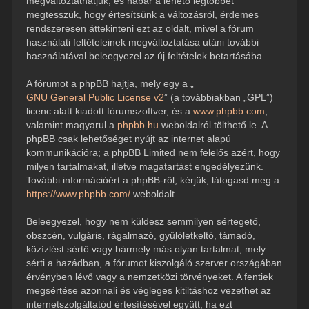
megváltoztathatjuk, és habár a lehető legtöbbet
megtesszük, hogy értesítsünk a változásról, érdemes
rendszeresen áttekinteni ezt az oldalt, mivel a fórum
használati feltételeinek megváltoztatása utáni további
használatával beleegyezel az új feltételek betartásába.
A fórumot a phpBB hajtja, mely egy a „
GNU General Public License v2
” (a továbbiakban „GPL”)
licenc alatt kiadott fórumszoftver, és a
www.phpbb.com
,
valamint magyarul a
phpbb.hu
weboldalról tölthető le. A
phpBB csak lehetőséget nyújt az internet alapú
kommunikációra; a phpBB Limited nem felelős azért, hogy
milyen tartalmakat, illetve magatartást engedélyezünk.
További információért a phpBB-ről, kérjük, látogasd meg a
https://www.phpbb.com/
weboldalt.
Beleegyezel, hogy nem küldesz semmilyen sértegető,
obszcén, vulgáris, rágalmazó, gyűlöletkeltő, támadó,
közízlést sértő vagy bármely más olyan tartalmat, mely
sérti a hazádban, a fórumot kiszolgáló szerver országában
érvényben lévő vagy a nemzetközi törvényeket. A fentiek
megsértése azonnali és végleges kitiltáshoz vezethet az
internetszolgáltatód értesítésével együtt, ha ezt