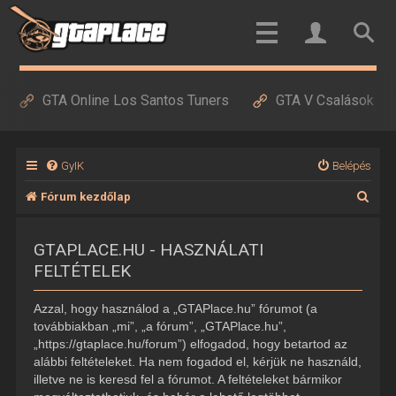
GTA Online Los Santos Tuners
GTA V Csalások
GyIK
Belépés
K
Fórum kezdőlap
e
GTAPLACE.HU - HASZNÁLATI
r
FELTÉTELEK
e
s
Azzal, hogy használod a „GTAPlace.hu” fórumot (a
é
továbbiakban „mi”, „a fórum”, „GTAPlace.hu”,
„https://gtaplace.hu/forum”) elfogadod, hogy betartod az
s
alábbi feltételeket. Ha nem fogadod el, kérjük ne használd,
illetve ne is keresd fel a fórumot. A feltételeket bármikor