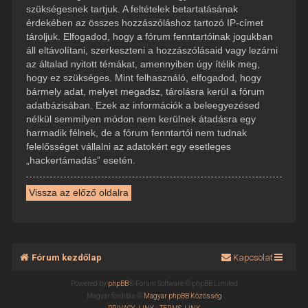
szükségesnek tartjuk. A feltételek betartatásának
érdekében az összes hozzászóláshoz tartozó IP-címet
tároljuk. Elfogadod, hogy a fórum fenntartóinak jogukban
áll eltávolítani, szerkeszteni a hozzászólásaid vagy lezárni
az általad nyitott témákat, amennyiben úgy ítélik meg,
hogy ez szükséges. Mint felhasználó, elfogadod, hogy
bármely adat, melyet megadsz, tárolásra kerül a fórum
adatbázisában. Ezek az információk a beleegyezésed
nélkül semmilyen módon nem kerülnek átadásra egy
harmadik félnek, de a fórum fenntartói nem tudnak
felelősséget vállalni az adatokért egy esetleges
„hackertámadás” esetén.
Vissza az előző oldalra
Fórum kezdőlap
Kapcsolat
Powered by
phpBB
® Forum Software © phpBB Limited
Magyar fordítás ©
Magyar phpBB Közösség