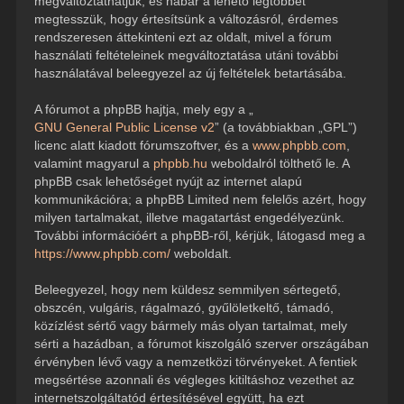
megváltoztathatjuk, és habár a lehető legtöbbet
megtesszük, hogy értesítsünk a változásról, érdemes
rendszeresen áttekinteni ezt az oldalt, mivel a fórum
használati feltételeinek megváltoztatása utáni további
használatával beleegyezel az új feltételek betartásába.
A fórumot a phpBB hajtja, mely egy a „
GNU General Public License v2
” (a továbbiakban „GPL”)
licenc alatt kiadott fórumszoftver, és a
www.phpbb.com
,
valamint magyarul a
phpbb.hu
weboldalról tölthető le. A
phpBB csak lehetőséget nyújt az internet alapú
kommunikációra; a phpBB Limited nem felelős azért, hogy
milyen tartalmakat, illetve magatartást engedélyezünk.
További információért a phpBB-ről, kérjük, látogasd meg a
https://www.phpbb.com/
weboldalt.
Beleegyezel, hogy nem küldesz semmilyen sértegető,
obszcén, vulgáris, rágalmazó, gyűlöletkeltő, támadó,
közízlést sértő vagy bármely más olyan tartalmat, mely
sérti a hazádban, a fórumot kiszolgáló szerver országában
érvényben lévő vagy a nemzetközi törvényeket. A fentiek
megsértése azonnali és végleges kitiltáshoz vezethet az
internetszolgáltatód értesítésével együtt, ha ezt