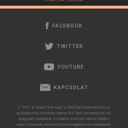
PRIVACY_LINK
|
TERMS_LINK
FACEBOOK
TWITTER
YOUTUBE
KAPCSOLAT
A "GTA", a "Grand Theft Auto", a „Red Dead Redemption” és az
epizódok címei a Rockstar Games és a Take-Two Interactive, Inc.
bejegyzett márkanevei. Az oldalon olvasható hírek és cikkek a
szerző tulajdonai, másolásuk forrásmegjelöléssel engedélyezett.