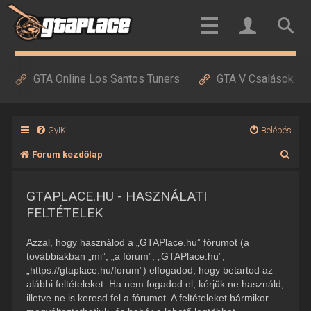
GTA Online Los Santos Tuners
GTA V Csalások
GyIK
Belépés
K
Fórum kezdőlap
e
GTAPLACE.HU - HASZNÁLATI
r
FELTÉTELEK
e
s
Azzal, hogy használod a „GTAPlace.hu” fórumot (a
é
továbbiakban „mi”, „a fórum”, „GTAPlace.hu”,
„https://gtaplace.hu/forum”) elfogadod, hogy betartod az
s
alábbi feltételeket. Ha nem fogadod el, kérjük ne használd,
illetve ne is keresd fel a fórumot. A feltételeket bármikor