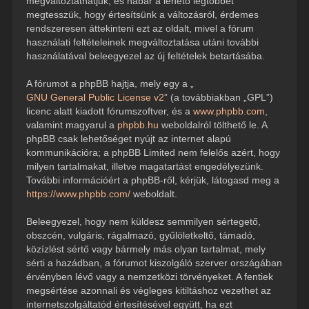
megváltoztathatjuk, és habár a lehető legtöbbet
megtesszük, hogy értesítsünk a változásról, érdemes
rendszeresen áttekinteni ezt az oldalt, mivel a fórum
használati feltételeinek megváltoztatása utáni további
használatával beleegyezel az új feltételek betartásába.
A fórumot a phpBB hajtja, mely egy a „
GNU General Public License v2
” (a továbbiakban „GPL”)
licenc alatt kiadott fórumszoftver, és a
www.phpbb.com
,
valamint magyarul a
phpbb.hu
weboldalról tölthető le. A
phpBB csak lehetőséget nyújt az internet alapú
kommunikációra; a phpBB Limited nem felelős azért, hogy
milyen tartalmakat, illetve magatartást engedélyezünk.
További információért a phpBB-ről, kérjük, látogasd meg a
https://www.phpbb.com/
weboldalt.
Beleegyezel, hogy nem küldesz semmilyen sértegető,
obszcén, vulgáris, rágalmazó, gyűlöletkeltő, támadó,
közízlést sértő vagy bármely más olyan tartalmat, mely
sérti a hazádban, a fórumot kiszolgáló szerver országában
érvényben lévő vagy a nemzetközi törvényeket. A fentiek
megsértése azonnali és végleges kitiltáshoz vezethet az
internetszolgáltatód értesítésével együtt, ha ezt