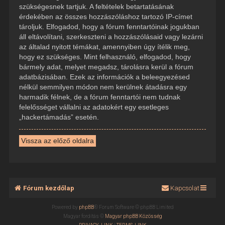
szükségesnek tartjuk. A feltételek betartatásának
érdekében az összes hozzászóláshoz tartozó IP-címet
tároljuk. Elfogadod, hogy a fórum fenntartóinak jogukban
áll eltávolítani, szerkeszteni a hozzászólásaid vagy lezárni
az általad nyitott témákat, amennyiben úgy ítélik meg,
hogy ez szükséges. Mint felhasználó, elfogadod, hogy
bármely adat, melyet megadsz, tárolásra kerül a fórum
adatbázisában. Ezek az információk a beleegyezésed
nélkül semmilyen módon nem kerülnek átadásra egy
harmadik félnek, de a fórum fenntartói nem tudnak
felelősséget vállalni az adatokért egy esetleges
„hackertámadás” esetén.
Vissza az előző oldalra
Fórum kezdőlap
Kapcsolat
Powered by
phpBB
® Forum Software © phpBB Limited
Magyar fordítás ©
Magyar phpBB Közösség