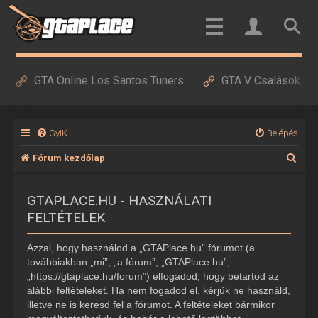
GTA Online Los Santos Tuners
GTA V Csalások
GyIK
Belépés
K
Fórum kezdőlap
e
GTAPLACE.HU - HASZNÁLATI
r
FELTÉTELEK
e
s
Azzal, hogy használod a „GTAPlace.hu” fórumot (a
é
továbbiakban „mi”, „a fórum”, „GTAPlace.hu”,
„https://gtaplace.hu/forum”) elfogadod, hogy betartod az
s
alábbi feltételeket. Ha nem fogadod el, kérjük ne használd,
illetve ne is keresd fel a fórumot. A feltételeket bármikor