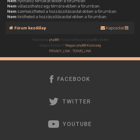
Nem
nyithatsz témákat ebben a fórumban.
Nem
válaszolhatsz egy témára ebben a fórumban.
Nem
szerkesztheted a hozzászólásaidat ebben a fórumban.
Nem
törölheted a hozzászólásaidat ebben a fórumban.
Fórum kezdőlap
Kapcsolat
Powered by
phpBB
® Forum Software © phpBB Limited
Magyar fordítás ©
Magyar phpBB Közösség
PRIVACY_LINK
|
TERMS_LINK
FACEBOOK
TWITTER
YOUTUBE