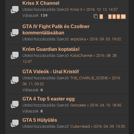
Kriss X Channel
Utolsó hozzászólás Szerző:
Kriss X
«
2016. 10. 13. 14:57
Válaszok:
139
1
7
8
9
10
…
GTA IV Fight Palik és Czollner
kommentálásában
Utolsó hozzászólás Szerző:
arpicska
«
2016. 09. 03. 19:02
Króm Guardian koptatás!
Utolsó hozzászólás Szerző:
KalaChannel
«
2016. 08. 28.
12:47
GTA Videók - Ural Kristóf
Utolsó hozzászólás Szerző:
THE_CHARLIE_SCENE
«
2016.
06. 11. 09:32
Válaszok:
6
GTA 4 Top 5 easter egg
Utolsó hozzászólás Szerző:
Gonzales
«
2016. 04. 10. 18:45
Válaszok:
8
GTA 5 Hülyülés
Utolsó hozzászólás Szerző:
Cube Head
«
2016. 04. 09. 13:35