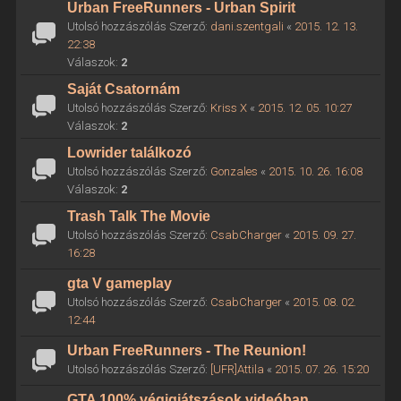
Urban FreeRunners - Urban Spirit
Utolsó hozzászólás Szerző:
dani.szentgali
«
2015. 12. 13.
22:38
Válaszok:
2
Saját Csatornám
Utolsó hozzászólás Szerző:
Kriss X
«
2015. 12. 05. 10:27
Válaszok:
2
Lowrider találkozó
Utolsó hozzászólás Szerző:
Gonzales
«
2015. 10. 26. 16:08
Válaszok:
2
Trash Talk The Movie
Utolsó hozzászólás Szerző:
CsabCharger
«
2015. 09. 27.
16:28
gta V gameplay
Utolsó hozzászólás Szerző:
CsabCharger
«
2015. 08. 02.
12:44
Urban FreeRunners - The Reunion!
Utolsó hozzászólás Szerző:
[UFR]Attila
«
2015. 07. 26. 15:20
GTA 100% végigjátszások videóban