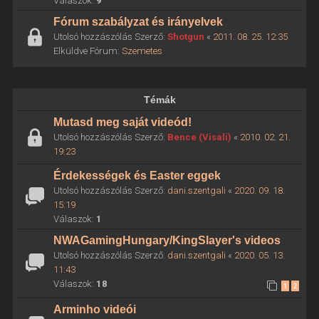
Válaszok:
9
Fórum szabályzat és irányelvek
Utolsó hozzászólás Szerző:
Shotgun
«
2011. 08. 25. 12:35
Elküldve Fórum:
Szemetes
Témák
Mutasd meg saját videód!
Utolsó hozzászólás Szerző:
Bence (Visali)
«
2010. 02. 21.
19:23
Érdekességek és Easter eggek
Utolsó hozzászólás Szerző:
dani.szentgali
«
2020. 09. 18.
15:19
Válaszok:
1
NWAGamingHungary/KingSlayer's videos
Utolsó hozzászólás Szerző:
dani.szentgali
«
2020. 05. 13.
11:43
Válaszok:
18
1
2
Arminho videói