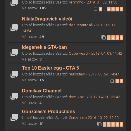
Utolsó hozzászólás Szerző:
Arminho
«
2019. 01. 02. 11:38
Válaszok:
102
1
4
5
6
7
…
NikitaDragovich videói
Utolsó hozzászólás Szerző:
dani.szentgali
«
2018. 09. 03.
14:54
Válaszok:
49
1
2
3
4
Idegenek a GTA-ban
Utolsó hozzászólás Szerző:
Cube Head
«
2018. 04. 01. 11:42
Válaszok:
3
Top 10 Easter egg - GTA 5
Utolsó hozzászólás Szerző:
realostew
«
2017. 08. 24. 14:47
Válaszok:
15
1
2
Domikax Channel
Utolsó hozzászólás Szerző:
domikax1
«
2017. 04. 20. 09:43
Válaszok:
4
Gonzales's Productions
Utolsó hozzászólás Szerző:
Gonzales
«
2016. 10. 22. 12:20
Válaszok:
61
1
2
3
4
5