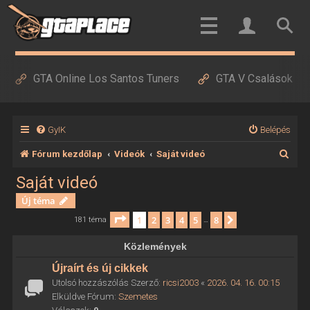
GTA Online Los Santos Tuners
GTA V Csalások
GyIK
Belépés
K
Fórum kezdőlap
Videók
Saját videó
e
Saját videó
r
Új téma
e
Oldal:
1
/
8
1
2
3
4
5
8
Következő
181 téma
…
s
Közlemények
é
Újraírt és új cikkek
s
Utolsó hozzászólás Szerző:
ricsi2003
«
2026. 04. 16. 00:15
Elküldve Fórum:
Szemetes