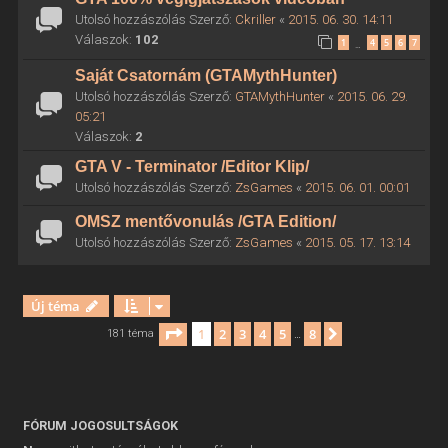
Utolsó hozzászólás Szerző:
Ckriller
«
2015. 06. 30. 14:11
Válaszok:
102
1
4
5
6
7
…
Saját Csatornám (GTAMythHunter)
Utolsó hozzászólás Szerző:
GTAMythHunter
«
2015. 06. 29.
05:21
Válaszok:
2
GTA V - Terminator /Editor Klip/
Utolsó hozzászólás Szerző:
ZsGames
«
2015. 06. 01. 00:01
OMSZ mentővonulás /GTA Edition/
Utolsó hozzászólás Szerző:
ZsGames
«
2015. 05. 17. 13:14
Új téma
Oldal:
1
/
8
1
2
3
4
5
8
Következő
181 téma
…
FÓRUM JOGOSULTSÁGOK