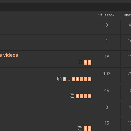
VÁLASZOK
MEG
0
4
1
1
s videos
18
1
1
2
102
2
1
3
4
5
6
7
…
49
1
1
2
3
4
3
4
15
1
1
2