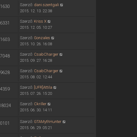
Szerző:
dani.szentgali
1630
2015. 12. 13. 22:38
Szerző:
Kriss X
6331
2015. 12. 05. 10:27
Szerző:
Gonzales
1603
2015. 10. 26. 16:08
Szerző:
CsabCharger
7048
2015. 09. 27. 16:28
Szerző:
CsabCharger
9628
2015. 08. 02. 12:44
Szerző:
[UFR]Attila
4359
2015. 07. 26. 15:20
Szerző:
Ckriller
18024
2015. 06. 30. 14:11
Szerző:
GTAMythHunter
0101
2015. 06. 29. 05:21