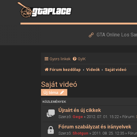
GTA Online Los Sa
Gyors linkek
GyIK
Fórum kezdőlap
Videók
Saját videó
Saját videó
Új téma
KÖZLEMÉNYEK
Újraírt és új cikkek
Szerző:
Gege
» 2012. 07. 01. 15:22 » Fórum:
Fórum szabályzat és irányelvek
Szerző:
Shotgun
» 2011. 08. 25. 12:35 » Fór