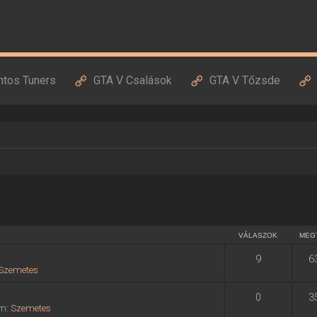
ntos Tuners
GTA V Csalások
GTA V Tőzsde
VÁLASZOK
MEG
9
6
Szemetes
0
3
um:
Szemetes