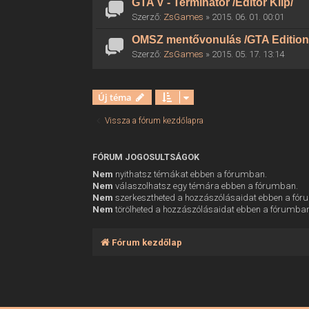
GTA V - Terminator /Editor Klip/
Szerző:
ZsGames
» 2015. 06. 01. 00:01
OMSZ mentővonulás /GTA Edition
Szerző:
ZsGames
» 2015. 05. 17. 13:14
Új téma
Vissza a fórum kezdőlapra
FÓRUM JOGOSULTSÁGOK
Nem
nyithatsz témákat ebben a fórumban.
Nem
válaszolhatsz egy témára ebben a fórumban.
Nem
szerkesztheted a hozzászólásaidat ebben a fó
Nem
törölheted a hozzászólásaidat ebben a fórumba
Fórum kezdőlap