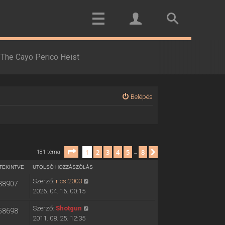
The Cayo Perico Heist
Belépés
Oldal:
1
/
8
1
2
3
4
5
8
Következő
181 téma
…
TEKINTVE
UTOLSÓ HOZZÁSZÓLÁS
Szerző:
ricsi2003
38907
2026. 04. 16. 00:15
Szerző:
Shotgun
58698
2011. 08. 25. 12:35