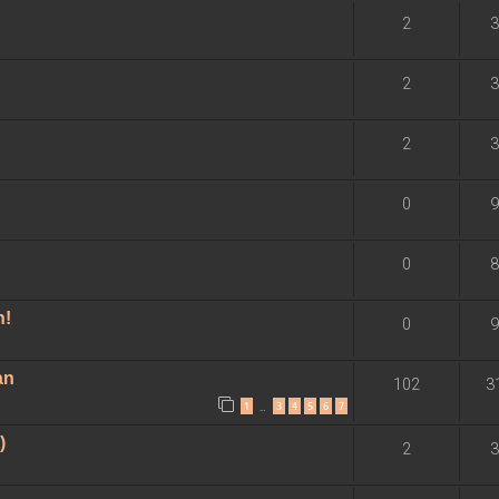
2
3
2
3
2
3
0
9
0
8
n!
0
9
an
102
3
1
3
4
5
6
7
…
)
2
3