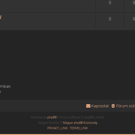
0
9
/
0
9
rumban.
n.
Kapcsolat
Fórum süti
Powered by
phpBB
® Forum Software © phpBB Limited
Magyar fordítás ©
Magyar phpBB Közösség
PRIVACY_LINK
|
TERMS_LINK