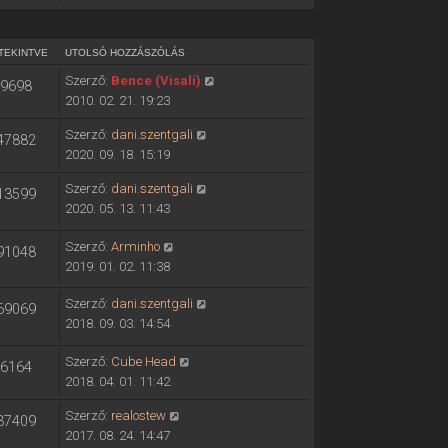
TEKINTVE
UTOLSÓ HOZZÁSZÓLÁS
Szerző:
Bence (Visali)
9698
2010. 02. 21. 19:23
Szerző:
dani.szentgali
47882
2020. 09. 18. 15:19
Szerző:
dani.szentgali
13599
2020. 05. 13. 11:43
Szerző:
Arminho
91048
2019. 01. 02. 11:38
Szerző:
dani.szentgali
69069
2018. 09. 03. 14:54
Szerző:
Cube Head
6164
2018. 04. 01. 11:42
Szerző:
realostew
37409
2017. 08. 24. 14:47