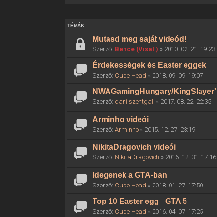
TÉMÁK
Mutasd meg saját videód!
Szerző:
Bence (Visali)
» 2010. 02. 21. 19:23
Érdekességek és Easter eggek
Szerző:
Cube Head
» 2018. 09. 09. 19:07
NWAGamingHungary/KingSlayer'
Szerző:
dani.szentgali
» 2017. 08. 22. 22:35
Arminho videói
Szerző:
Arminho
» 2015. 12. 27. 23:19
NikitaDragovich videói
Szerző:
NikitaDragovich
» 2016. 12. 31. 17:16
Idegenek a GTA-ban
Szerző:
Cube Head
» 2018. 01. 27. 17:50
Top 10 Easter egg - GTA 5
Szerző:
Cube Head
» 2016. 04. 07. 17:25