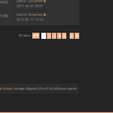
Szerző:
ZsGames
4433
2015. 06. 01. 00:01
Szerző:
ZsGames
1280
2015. 05. 17. 13:14
Oldal:
1
/
8
1
2
3
4
5
8
Következő
181 téma
…
k törlése
Minden időpont
UTC+01:00
időzóna szerinti