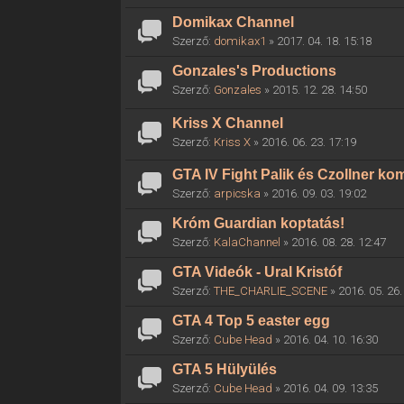
Domikax Channel
Szerző:
domikax1
» 2017. 04. 18. 15:18
Gonzales's Productions
Szerző:
Gonzales
» 2015. 12. 28. 14:50
Kriss X Channel
Szerző:
Kriss X
» 2016. 06. 23. 17:19
GTA IV Fight Palik és Czollner k
Szerző:
arpicska
» 2016. 09. 03. 19:02
Króm Guardian koptatás!
Szerző:
KalaChannel
» 2016. 08. 28. 12:47
GTA Videók - Ural Kristóf
Szerző:
THE_CHARLIE_SCENE
» 2016. 05. 26.
GTA 4 Top 5 easter egg
Szerző:
Cube Head
» 2016. 04. 10. 16:30
GTA 5 Hülyülés
Szerző:
Cube Head
» 2016. 04. 09. 13:35