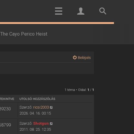
The Cayo Perico Heist
Belépés
1 téma • Oldal:
1
/
1
TEKINTVE
UTOLSÓ HOZZÁSZÓLÁS
Szerző:
ricsi2003
39230
2026. 04. 16. 00:15
Szerző:
Shotgun
58799
2011. 08. 25. 12:35