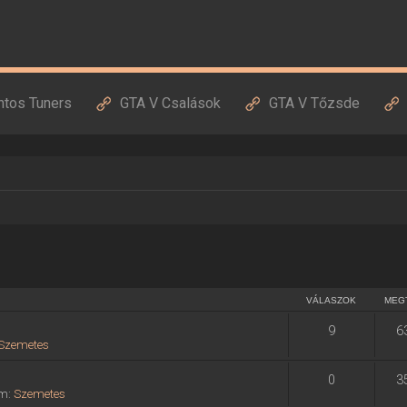
ntos Tuners
GTA V Csalások
GTA V Tőzsde
VÁLASZOK
MEG
9
6
Szemetes
0
3
um:
Szemetes