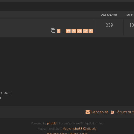
VÁLASZOK
MEG
339
10
1
19
20
21
22
23
…
rumban.
n.
Kapcsolat
Fórum süti
Powered by
phpBB
® Forum Software © phpBB Limited
Magyar fordítás ©
Magyar phpBB Közösség