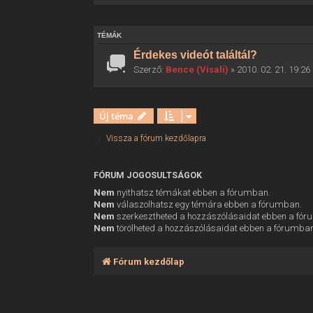
TÉMÁK
Érdekes videót találtál?
Szerző:
Bence (Visali)
» 2010. 02. 21. 19:26
Új téma
Vissza a fórum kezdőlapra
FÓRUM JOGOSULTSÁGOK
Nem
nyithatsz témákat ebben a fórumban.
Nem
válaszolhatsz egy témára ebben a fórumban.
Nem
szerkesztheted a hozzászólásaidat ebben a fó
Nem
törölheted a hozzászólásaidat ebben a fórumba
Fórum kezdőlap