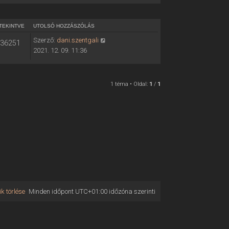
TEKINTVE
UTOLSÓ HOZZÁSZÓLÁS
Szerző:
dani.szentgali
36251
2021. 12. 09. 11:36
1 téma • Oldal:
1
/
1
k törlése
Minden időpont
UTC+01:00
időzóna szerinti