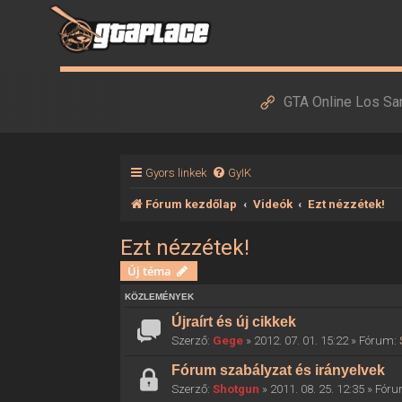
GTA Online Los Sa
Gyors linkek
GyIK
Fórum kezdőlap
Videók
Ezt nézzétek!
Ezt nézzétek!
Új téma
KÖZLEMÉNYEK
Újraírt és új cikkek
Szerző:
Gege
» 2012. 07. 01. 15:22 » Fórum:
Fórum szabályzat és irányelvek
Szerző:
Shotgun
» 2011. 08. 25. 12:35 » Fór