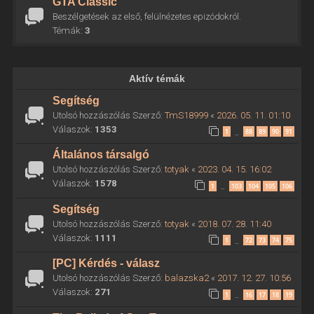
GTA Classic
Beszélgetések az első, felülnézetes epizódokról.
Témák:
3
Aktív témák
Segítség
Utolsó hozzászólás Szerző:
TmS18999
«
2026. 05. 11. 01:10
Válaszok:
1353
1
88
89
90
91
…
Általános társalgó
Utolsó hozzászólás Szerző:
totyak
«
2023. 04. 15. 16:02
Válaszok:
1578
1
103
104
105
106
…
Segítség
Utolsó hozzászólás Szerző:
totyak
«
2018. 07. 28. 11:40
Válaszok:
1111
1
72
73
74
75
…
[PC] Kérdés - válasz
Utolsó hozzászólás Szerző:
balazska2
«
2017. 12. 27. 10:56
Válaszok:
271
1
16
17
18
19
…