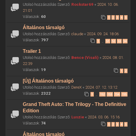
Utolsó hozzászólás Szerző:
Rockstar69
«
2024. 10. 06.
21:01
Válaszok:
60
1
2
3
4
5
Általános társalgó
Utolsó hozzászólás Szerző:
claude
«
2024. 09. 24. 18:06
Válaszok:
797
1
51
52
53
54
…
Trailer 1
Utolsó hozzászólás Szerző:
Bence (Visali)
«
2024. 08. 01.
22:39
Válaszok:
19
1
2
[Új] Általános társalgó
Utolsó hozzászólás Szerző:
DereX
«
2024. 07. 12. 13:12
Válaszok:
2322
1
152
153
154
155
…
Grand Theft Auto: The Trilogy - The Definitive
Edition
Utolsó hozzászólás Szerző:
Luszie
«
2024. 03. 06. 15:16
Válaszok:
74
1
2
3
4
5
Általános társalgó