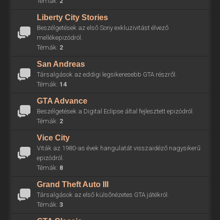
Témák:
2
Liberty City Stories
Beszélgetések az első Sony exkluzivitást élvező
mellékepizódról.
Témák:
2
San Andreas
Társalgások az eddigi legsikeresebb GTA részről.
Témák:
14
GTA Advance
Beszélgetések a Digital Eclipse által fejlesztett epizódról.
Témák:
2
Vice City
Viták az 1980-as évek hangulatát visszaidéző nagysikerű
epizódról.
Témák:
8
Grand Theft Auto III
Társalgások az első külsőnézetes GTA játékról.
Témák:
3