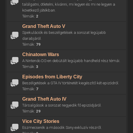
találgatni, ötletelni, kívánni, mi legyen és mi ne legyen a
következő játékban.
Témák:
2
Grand Theft Auto V
Spekulációk és beszélgetések a sorozat legújabb
darabjáról.
Témák:
79
Chinatown Wars
A Nintendo DS-en debütált legújabb handheld rész témái.
Témák:
3
Episodes from Liberty City
Beszélgetések a GTA IV történetét kiegészítő két epizódról.
Témák:
7
Grand Theft Auto IV
Társalgások a sorozat negyedik fő epizódjáról.
Témák:
29
Vice City Stories
Eszmecserék a második Sony exkluzív részről.