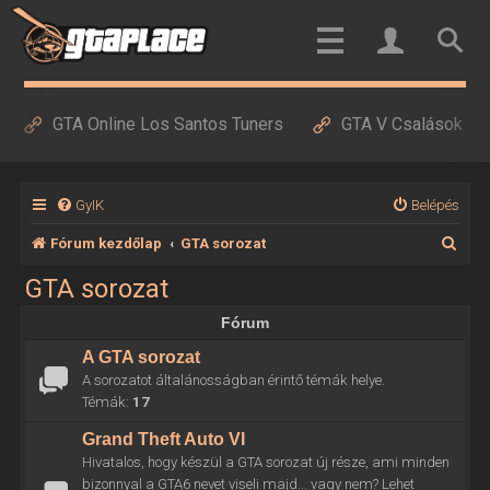
GTA Online Los Santos Tuners
GTA V Csalások
GyIK
Belépés
K
Fórum kezdőlap
GTA sorozat
e
GTA sorozat
r
Fórum
e
A GTA sorozat
s
A sorozatot általánosságban érintő témák helye.
é
Témák:
17
s
Grand Theft Auto VI
Hivatalos, hogy készül a GTA sorozat új része, ami minden
bizonnyal a GTA6 nevet viseli majd... vagy nem? Lehet