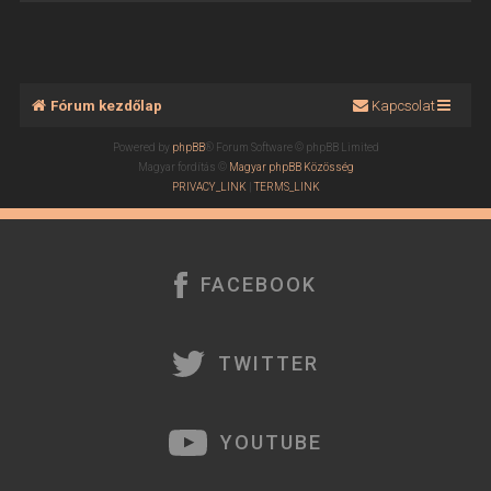
Fórum kezdőlap
Kapcsolat
Powered by
phpBB
® Forum Software © phpBB Limited
Magyar fordítás ©
Magyar phpBB Közösség
PRIVACY_LINK
|
TERMS_LINK
FACEBOOK
TWITTER
YOUTUBE