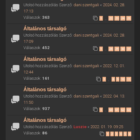
Utolsó hozzászólás Szerző:
dani.szentgali
«
2024. 02. 28.
17:13
Válaszok:
363
1
22
23
24
25
…
Általános társalgó
Utolsó hozzászólás Szerző:
dani.szentgali
«
2024. 02. 28.
17:09
Válaszok:
452
1
28
29
30
31
…
Általános társalgó
Utolsó hozzászólás Szerző:
dani.szentgali
«
2022. 12. 01.
12:44
Válaszok:
161
1
8
9
10
11
…
Általános társalgó
Utolsó hozzászólás Szerző:
dani.szentgali
«
2022. 04. 13.
11:50
Válaszok:
937
1
60
61
62
63
…
Általános társalgó
Utolsó hozzászólás Szerző:
Luszie
«
2022. 01. 19. 09:25
Válaszok:
86
1
2
3
4
5
6