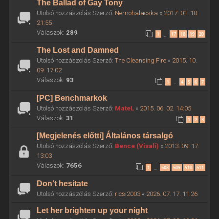
The Ballad of Gay Tony
Utolsó hozzászólás Szerző:
Nemohalacska
«
2017. 01. 10.
21:55
Válaszok:
289
1
17
18
19
20
…
The Lost and Damned
Utolsó hozzászólás Szerző:
The Cleansing Fire
«
2015. 10.
09. 17:02
Válaszok:
93
1
4
5
6
7
…
[PC] Benchmarkok
Utolsó hozzászólás Szerző:
MateL
«
2015. 06. 02. 14:05
Válaszok:
31
1
2
3
[Megjelenés előtti] Általános társalgó
Utolsó hozzászólás Szerző:
Bence (Visali)
«
2013. 09. 17.
13:03
Válaszok:
7656
1
508
509
510
511
…
Don't hesitate
Utolsó hozzászólás Szerző:
ricsi2003
«
2026. 07. 17. 11:26
Let her brighten up your night