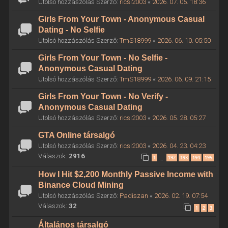
Utolsó hozzászólás Szerző:
ricsi2003
«
2026. 07. 05. 18:36
Girls From Your Town - Anonymous Casual
Dating - No Selfie
Utolsó hozzászólás Szerző:
TmS18999
«
2026. 06. 10. 05:50
Girls From Your Town - No Selfie -
Anonymous Casual Dating
Utolsó hozzászólás Szerző:
TmS18999
«
2026. 06. 09. 21:15
Girls From Your Town - No Verify -
Anonymous Casual Dating
Utolsó hozzászólás Szerző:
ricsi2003
«
2026. 05. 28. 05:27
GTA Online társalgó
Utolsó hozzászólás Szerző:
ricsi2003
«
2026. 04. 23. 04:23
Válaszok:
2916
1
192
193
194
195
…
How I Hit $2,200 Monthly Passive Income with
Binance Cloud Mining
Utolsó hozzászólás Szerző:
Padiszan
«
2026. 02. 19. 07:54
Válaszok:
32
1
2
3
Általános társalgó