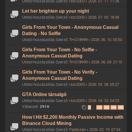
Utolsó hozzászólás Szerző:
ricsi2003
«
2026. 07. 17. 11:26
Let her brighten up your night
Utolsó hozzászólás Szerző:
ricsi2003
«
2026. 07. 05. 18:36
Girls From Your Town - Anonymous Casual
Dating - No Selfie
Utolsó hozzászólás Szerző:
TmS18999
«
2026. 06. 10. 05:50
Girls From Your Town - No Selfie -
Anonymous Casual Dating
Utolsó hozzászólás Szerző:
TmS18999
«
2026. 06. 09. 21:15
Girls From Your Town - No Verify -
Anonymous Casual Dating
Utolsó hozzászólás Szerző:
ricsi2003
«
2026. 05. 28. 05:27
GTA Online társalgó
Utolsó hozzászólás Szerző:
ricsi2003
«
2026. 04. 23. 04:23
Válaszok:
2916
1
192
193
194
195
…
How I Hit $2,200 Monthly Passive Income with
Binance Cloud Mining
Utolsó hozzászólás Szerző:
Padiszan
«
2026. 02. 19. 07:54