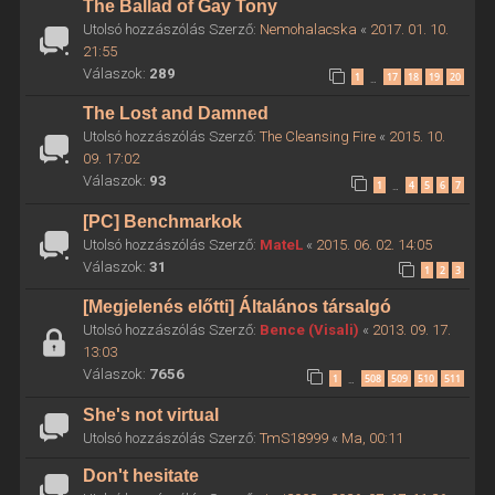
The Ballad of Gay Tony
Utolsó hozzászólás Szerző:
Nemohalacska
«
2017. 01. 10.
21:55
Válaszok:
289
1
17
18
19
20
…
The Lost and Damned
Utolsó hozzászólás Szerző:
The Cleansing Fire
«
2015. 10.
09. 17:02
Válaszok:
93
1
4
5
6
7
…
[PC] Benchmarkok
Utolsó hozzászólás Szerző:
MateL
«
2015. 06. 02. 14:05
Válaszok:
31
1
2
3
[Megjelenés előtti] Általános társalgó
Utolsó hozzászólás Szerző:
Bence (Visali)
«
2013. 09. 17.
13:03
Válaszok:
7656
1
508
509
510
511
…
She's not virtual
Utolsó hozzászólás Szerző:
TmS18999
«
Ma, 00:11
Don't hesitate