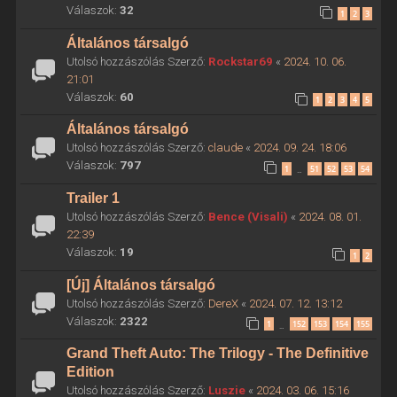
Válaszok:
32
1
2
3
Általános társalgó
Utolsó hozzászólás Szerző:
Rockstar69
«
2024. 10. 06.
21:01
Válaszok:
60
1
2
3
4
5
Általános társalgó
Utolsó hozzászólás Szerző:
claude
«
2024. 09. 24. 18:06
Válaszok:
797
1
51
52
53
54
…
Trailer 1
Utolsó hozzászólás Szerző:
Bence (Visali)
«
2024. 08. 01.
22:39
Válaszok:
19
1
2
[Új] Általános társalgó
Utolsó hozzászólás Szerző:
DereX
«
2024. 07. 12. 13:12
Válaszok:
2322
1
152
153
154
155
…
Grand Theft Auto: The Trilogy - The Definitive
Edition
Utolsó hozzászólás Szerző:
Luszie
«
2024. 03. 06. 15:16