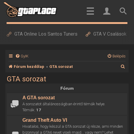
GTA Online Los Santos Tuners
GTA V Csalások
GyIK
Belépés
K
Fórum kezdőlap
GTA sorozat
e
GTA sorozat
r
Fórum
e
A GTA sorozat
s
A sorozatot általánosságban érintő témák helye.
é
Témák:
17
s
Grand Theft Auto VI
Hivatalos, hogy készül a GTA sorozat új része, ami minden
bizonnyal a GTA6 nevet viseli majd... vagy nem? Lehet