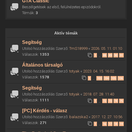
GTA Classic
Beszélgetések az első, felülnézetes epizódokról.
Témák:
3
Aktív témák
Segítség
Utolsó hozzászólás Szerző:
TmS18999
«
2026. 05. 11. 01:10
Válaszok:
1353
1
88
89
90
91
…
Általános társalgó
Utolsó hozzászólás Szerző:
totyak
«
2023. 04. 15. 16:02
Válaszok:
1578
1
103
104
105
106
…
Segítség
Utolsó hozzászólás Szerző:
totyak
«
2018. 07. 28. 11:40
Válaszok:
1111
1
72
73
74
75
…
[PC] Kérdés - válasz
Utolsó hozzászólás Szerző:
balazska2
«
2017. 12. 27. 10:56
Válaszok:
271
1
16
17
18
19
…