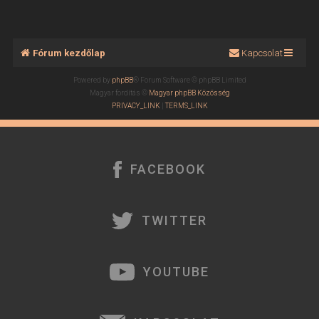
Fórum kezdőlap
Kapcsolat
Powered by
phpBB
® Forum Software © phpBB Limited
Magyar fordítás ©
Magyar phpBB Közösség
PRIVACY_LINK
|
TERMS_LINK
FACEBOOK
TWITTER
YOUTUBE