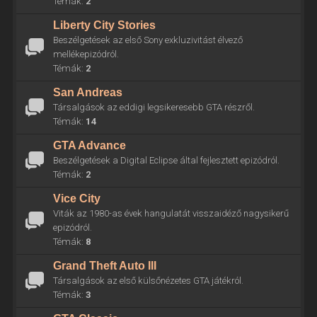
Témák:
2
Liberty City Stories
Beszélgetések az első Sony exkluzivitást élvező
mellékepizódról.
Témák:
2
San Andreas
Társalgások az eddigi legsikeresebb GTA részről.
Témák:
14
GTA Advance
Beszélgetések a Digital Eclipse által fejlesztett epizódról.
Témák:
2
Vice City
Viták az 1980-as évek hangulatát visszaidéző nagysikerű
epizódról.
Témák:
8
Grand Theft Auto III
Társalgások az első külsőnézetes GTA játékról.
Témák:
3