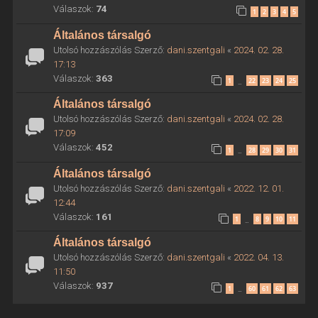
Válaszok:
74
1
2
3
4
5
Általános társalgó
Utolsó hozzászólás Szerző:
dani.szentgali
«
2024. 02. 28.
17:13
Válaszok:
363
1
22
23
24
25
…
Általános társalgó
Utolsó hozzászólás Szerző:
dani.szentgali
«
2024. 02. 28.
17:09
Válaszok:
452
1
28
29
30
31
…
Általános társalgó
Utolsó hozzászólás Szerző:
dani.szentgali
«
2022. 12. 01.
12:44
Válaszok:
161
1
8
9
10
11
…
Általános társalgó
Utolsó hozzászólás Szerző:
dani.szentgali
«
2022. 04. 13.
11:50
Válaszok:
937
1
60
61
62
63
…