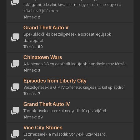
találgatni, ötletelni, kívánni, mi legyen és mi ne legyen a
következő játékban.
Témák:
2
Grand Theft Auto V
Spekulációk és beszélgetések a sorozat legújabb
darabjáról.
Témák:
80
Chinatown Wars
A Nintendo DS-en debütált legújabb handheld rész témái.
Témák:
3
Episodes from Liberty City
Beszélgetések a GTA IV történetét kiegészítő két epizódról.
Témák:
7
Grand Theft Auto IV
Társalgások a sorozat negyedik fő epizódjáról.
Témák:
29
Vice City Stories
Eszmecserék a második Sony exkluzív részről.