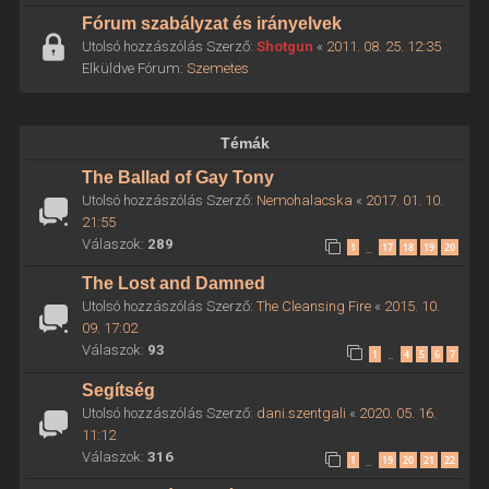
Fórum szabályzat és irányelvek
Utolsó hozzászólás Szerző:
Shotgun
«
2011. 08. 25. 12:35
Elküldve Fórum:
Szemetes
Témák
The Ballad of Gay Tony
Utolsó hozzászólás Szerző:
Nemohalacska
«
2017. 01. 10.
21:55
Válaszok:
289
1
17
18
19
20
…
The Lost and Damned
Utolsó hozzászólás Szerző:
The Cleansing Fire
«
2015. 10.
09. 17:02
Válaszok:
93
1
4
5
6
7
…
Segítség
Utolsó hozzászólás Szerző:
dani.szentgali
«
2020. 05. 16.
11:12
Válaszok:
316
1
19
20
21
22
…