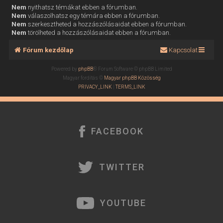
Nem
nyithatsz témákat ebben a fórumban.
Nem
válaszolhatsz egy témára ebben a fórumban.
Nem
szerkesztheted a hozzászólásaidat ebben a fórumban.
Nem
törölheted a hozzászólásaidat ebben a fórumban.
Fórum kezdőlap
Kapcsolat
Powered by
phpBB
® Forum Software © phpBB Limited
Magyar fordítás ©
Magyar phpBB Közösség
PRIVACY_LINK
|
TERMS_LINK
FACEBOOK
TWITTER
YOUTUBE