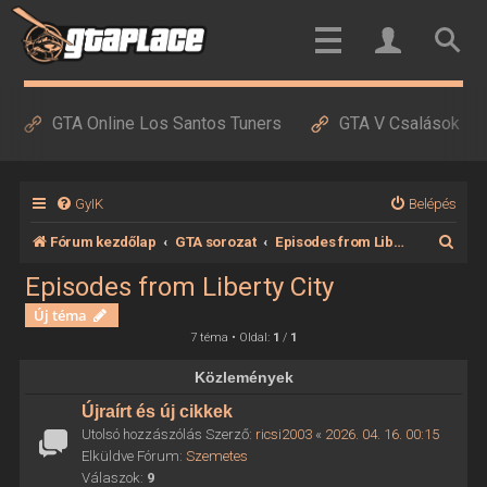
GTA Online Los Santos Tuners
GTA V Csalások
GyIK
Belépés
K
Fórum kezdőlap
GTA sorozat
Episodes from Liberty City
e
Episodes from Liberty City
r
Új téma
e
7 téma • Oldal:
1
/
1
s
Közlemények
é
Újraírt és új cikkek
s
Utolsó hozzászólás Szerző:
ricsi2003
«
2026. 04. 16. 00:15
Elküldve Fórum:
Szemetes
Válaszok:
9