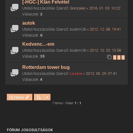
[-HGC-] Klán Felvétel
Utolsó hozzászólás Szerző:
Gonzales
«
2016. 01. 03. 10:22
Válaszok:
2
autok
Utolsó hozzászólás Szerző:
bodom26
«
2012. 12. 08. 19:41
Válaszok:
6
Kedvenc...-em
Utolsó hozzászólás Szerző:
bodom26
«
2012. 10. 23. 15:58
Válaszok:
35
1
2
3
Rotterdam tower bug
Utolsó hozzászólás Szerző:
Luszie
«
2012. 06. 29. 07:41
Válaszok:
4
Új téma
7 téma • Oldal:
1
/
1
FÓRUM JOGOSULTSÁGOK