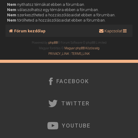
Nem
nyithatsz témákat ebben a fórumban.
Nem
válaszolhatsz egy témára ebben a fórumban.
Nem
szerkesztheted a hozzászólásaidat ebben a fórumban.
Nem
törölheted a hozzászólásaidat ebben a fórumban.
Fórum kezdőlap
Kapcsolat
Powered by
phpBB
® Forum Software © phpBB Limited
Magyar fordítás ©
Magyar phpBB Közösség
PRIVACY_LINK
|
TERMS_LINK
FACEBOOK
TWITTER
YOUTUBE