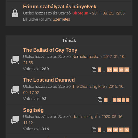
Fórum szabályzat és irányelvek
Utolsó hozzászólás Szerző:
Shotgun
«
2011. 08. 25. 12:35
Elküldve Fórum:
Szemetes
Témák
The Ballad of Gay Tony
Utolsó hozzászólás Szerző:
Nemohalacska
«
2017. 01. 10.
21:55
Válaszok:
289
1
17
18
19
20
…
The Lost and Damned
Utolsó hozzászólás Szerző:
The Cleansing Fire
«
2015. 10.
09. 17:02
Válaszok:
93
1
4
5
6
7
…
Segítség
Utolsó hozzászólás Szerző:
dani.szentgali
«
2020. 05. 16.
11:12
Válaszok:
316
1
19
20
21
22
…