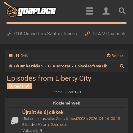
GTA Online Los Santos Tuners
GTA V Csalások
GyIK
Belépés
K
Fórum kezdőlap
GTA sorozat
Episodes from Liberty City
e
Episodes from Liberty City
r
Új téma
e
7 téma • Oldal:
1
/
1
s
Közlemények
é
Újraírt és új cikkek
s
Utolsó hozzászólás Szerző:
ricsi2003
«
2026. 04. 16. 00:15
Elküldve Fórum:
Szemetes
Válaszok:
9