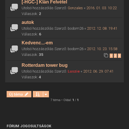
[-HGC-] Klán Felvétel
Utolsó hozzászólás Szerző:
Gonzales
«
2016. 01. 03. 10:22
Válaszok:
2
autok
Utolsó hozzászólás Szerző:
bodom26
«
2012. 12. 08. 19:41
Válaszok:
6
Kedvenc...-em
Utolsó hozzászólás Szerző:
bodom26
«
2012. 10. 23. 15:58
Válaszok:
35
1
2
3
Rotterdam tower bug
Utolsó hozzászólás Szerző:
Luszie
«
2012. 06. 29. 07:41
Válaszok:
4
Új téma
7 téma • Oldal:
1
/
1
FÓRUM JOGOSULTSÁGOK