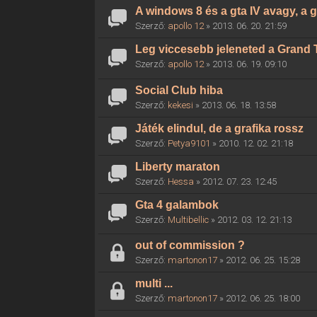
A windows 8 és a gta IV avagy, a g
Szerző:
apollo 12
» 2013. 06. 20. 21:59
Leg viccesebb jeleneted a Grand 
Szerző:
apollo 12
» 2013. 06. 19. 09:10
Social Club hiba
Szerző:
kekesi
» 2013. 06. 18. 13:58
Játék elindul, de a grafika rossz
Szerző:
Petya9101
» 2010. 12. 02. 21:18
Liberty maraton
Szerző:
Hessa
» 2012. 07. 23. 12:45
Gta 4 galambok
Szerző:
Multibellic
» 2012. 03. 12. 21:13
out of commission ?
Szerző:
martonon17
» 2012. 06. 25. 15:28
multi ...
Szerző:
martonon17
» 2012. 06. 25. 18:00