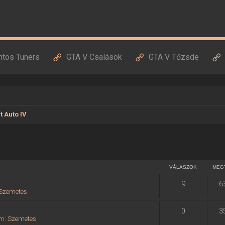
ntos Tuners
GTA V Csalások
GTA V Tőzsde
t Auto IV
VÁLASZOK
MEG
9
6
Szemetes
0
3
um:
Szemetes