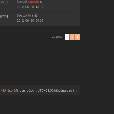
Szerző:
Luszie
3713
2012. 06. 25. 13:17
Szerző:
tom
8774
2012. 06. 10. 09:01
1
2
Következő
29 téma
k törlése
Minden időpont
UTC+01:00
időzóna szerinti