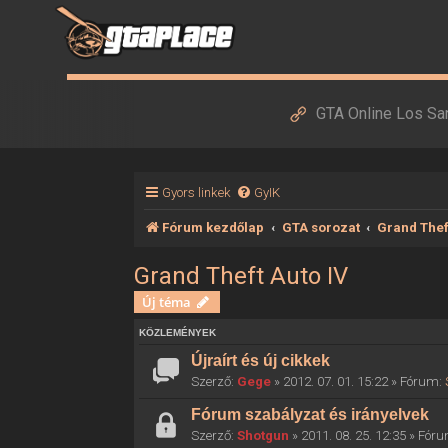
GTA Online Los Sa
Gyors linkek
GyIK
Fórum kezdőlap
GTA sorozat
Grand Thef
Grand Theft Auto IV
Új téma
KÖZLEMÉNYEK
Újraírt és új cikkek
Szerző:
Gege
» 2012. 07. 01. 15:22 » Fórum:
Fórum szabályzat és irányelvek
Szerző:
Shotgun
» 2011. 08. 25. 12:35 » Fór