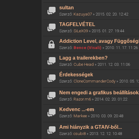
sultan
Szerző:
Kazuya07
» 2015. 02. 20. 12:42
TAGFELVÉTEL
Szerző:
SiLeX09
» 2015. 01. 27. 19:44
Addiction Level, avagy Függőségi
Szerző:
Bence (Visali)
» 2010. 11. 17. 11:26
Lagg a trailerekben?
Szerző:
Cube Head
» 2011. 12. 03. 11:06
Érdekességek
Szerző:
CloneCommanderCody
» 2010. 05. 1
Nem engedi a grafikus beállítások
Szerző:
Razor.m6
» 2014. 02. 20. 01:22
Kedvenc ...-em
Szerző:
Markee
» 2010. 03. 09. 20:48
Ami hiányzik a GTAIV-ből...
Szerző:
csubi8
» 2013. 12. 12. 10:48