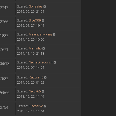
Szerző:
Gonzales
2747
2015. 02. 20. 21:54
Szerző:
SiLeX09
3766
2015. 01. 27. 19:44
Szerző:
Americanviking
1837
2014. 12. 20. 10:00
Szerző:
Arminho
7671
2014. 11. 10. 21:18
Szerző:
NikitaDragovich
95513
2014. 09. 07. 14:54
Szerző:
Razor.m6
7532
2014. 02. 20. 01:22
Szerző:
Niko765
26566
2013. 12. 22. 11:49
Szerző:
Kiscserko
2754
2013. 12. 14. 11:44