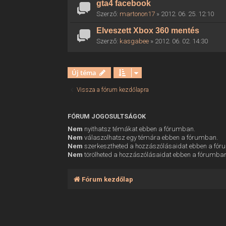
gta4 facebook
Szerző:
martonon17
» 2012. 06. 25. 12:10
Elveszett Xbox 360 mentés
Szerző:
kasgabee
» 2012. 06. 02. 14:30
Új téma
Vissza a fórum kezdőlapra
FÓRUM JOGOSULTSÁGOK
Nem
nyithatsz témákat ebben a fórumban.
Nem
válaszolhatsz egy témára ebben a fórumban.
Nem
szerkesztheted a hozzászólásaidat ebben a fó
Nem
törölheted a hozzászólásaidat ebben a fórumba
Fórum kezdőlap