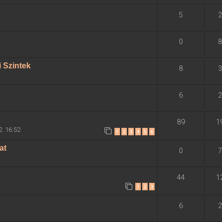
5
2
0
8
 Szintek
8
3
6
2
89
1
2. 16:52
1
2
3
4
5
6
at
0
7
44
1
1
2
3
6
2