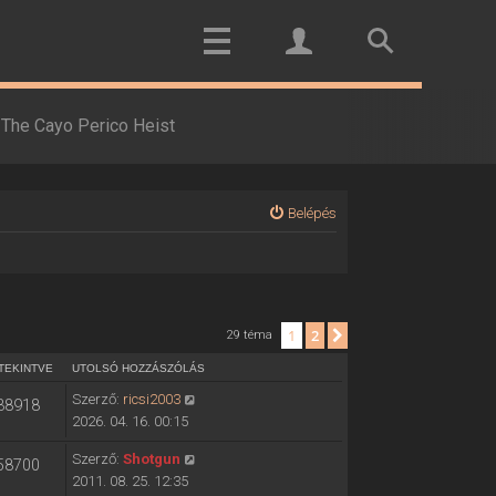
The Cayo Perico Heist
Belépés
1
2
Következő
29 téma
TEKINTVE
UTOLSÓ HOZZÁSZÓLÁS
Szerző:
ricsi2003
38918
2026. 04. 16. 00:15
Szerző:
Shotgun
58700
2011. 08. 25. 12:35