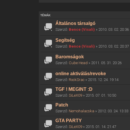
TÉMÁK
Általános társalgó
Szerző:
Bence (Visali)
» 2010. 03. 02. 20:36
Segítség
Szerző:
Bence (Visali)
» 2010. 03. 02. 20:37
Baromságok
Szerző:
Cube Head
» 2011. 05. 31. 20:26
online aktiválás/revoke
Szerző:
RockSrac
» 2015. 12. 24. 19:14
TGF ! MEGINT :D
Szerző:
SiLeX09
» 2015. 07. 01. 10:50
Patch
Szerző:
Nemohalacska
» 2012. 03. 24. 13:33
GTA PARTY
Szerző:
SiLeX09
» 2015. 01. 14. 21:47