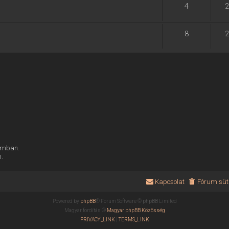
4
2
8
2
rumban.
n.
Kapcsolat
Fórum süti
Powered by
phpBB
® Forum Software © phpBB Limited
Magyar fordítás ©
Magyar phpBB Közösség
PRIVACY_LINK
|
TERMS_LINK