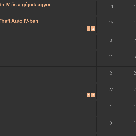
ta IV és a gépek ügyei
14
4
Theft Auto IV-ben
15
4
1
2
3
2
11
5
8
3
27
7
1
2
1
1
0
1