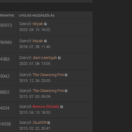
TEKINTVE
UTOLSÓ HOZZÁSZÓLÁS
Szerző:
totyak
90913
2023. 04. 15. 16:02
Szerző:
totyak
96946
2018. 07. 28. 11:40
Szerző:
dani.szentgali
4983
2020. 01. 08. 13:05
Szerző:
The Cleansing Fire
9942
2015. 12. 24. 23:03
Szerző:
The Cleansing Fire
8802
2015. 07. 03. 09:09
Szerző:
Bence (Visali)
4004
2015. 04. 13. 18:53
Szerző:
SiLeX09
14008
2015. 02. 22. 20:47