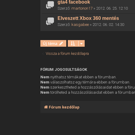
gta4 facebook
Szerző:
martonon17
» 2012. 06. 25. 12:10
Elveszett Xbox 360 mentés
Szerző:
kasgabee
» 2012. 06. 02. 14:30
Új téma
Vissza a fórum kezdőlapra
FÓRUM JOGOSULTSÁGOK
Nem
nyithatsz témákat ebben a fórumban.
Nem
válaszolhatsz egy témára ebben a fórumban.
Nem
szerkesztheted a hozzászólásaidat ebben a fó
Nem
törölheted a hozzászólásaidat ebben a fórumba
Fórum kezdőlap