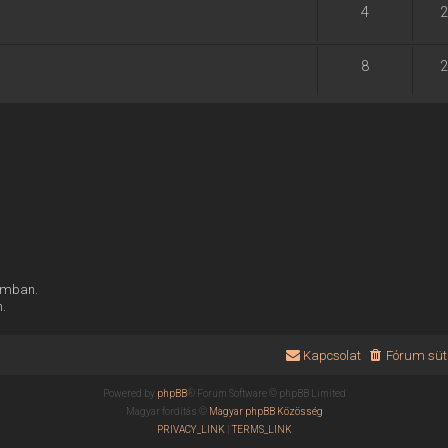
4
2
8
2
rumban.
n.
Kapcsolat
Fórum süti
Powered by
phpBB
® Forum Software © phpBB Limited
Magyar fordítás ©
Magyar phpBB Közösség
PRIVACY_LINK
|
TERMS_LINK