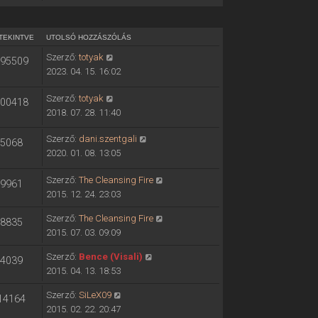
TEKINTVE
UTOLSÓ HOZZÁSZÓLÁS
Szerző:
totyak
95509
2023. 04. 15. 16:02
Szerző:
totyak
00418
2018. 07. 28. 11:40
Szerző:
dani.szentgali
5068
2020. 01. 08. 13:05
Szerző:
The Cleansing Fire
9961
2015. 12. 24. 23:03
Szerző:
The Cleansing Fire
8835
2015. 07. 03. 09:09
Szerző:
Bence (Visali)
4039
2015. 04. 13. 18:53
Szerző:
SiLeX09
14164
2015. 02. 22. 20:47