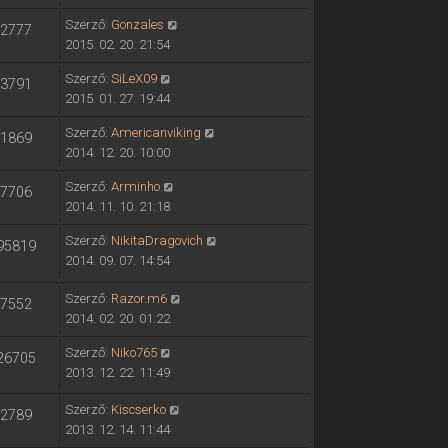
Szerző:
Gonzales
2777
2015. 02. 20. 21:54
Szerző:
SiLeX09
3791
2015. 01. 27. 19:44
Szerző:
Americanviking
1869
2014. 12. 20. 10:00
Szerző:
Arminho
7706
2014. 11. 10. 21:18
Szerző:
NikitaDragovich
95819
2014. 09. 07. 14:54
Szerző:
Razor.m6
7552
2014. 02. 20. 01:22
Szerző:
Niko765
26705
2013. 12. 22. 11:49
Szerző:
Kiscserko
2789
2013. 12. 14. 11:44