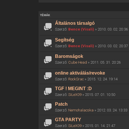
TÉMÁK
Általános társalgó
Szerző:
Bence (Visali)
» 2010. 03. 02. 20:36
Segítség
Szerző:
Bence (Visali)
» 2010. 03. 02. 20:37
Baromságok
Szerző:
Cube Head
» 2011. 05. 31. 20:26
online aktiválás/revoke
Szerző:
RockSrac
» 2015. 12. 24. 19:14
TGF ! MEGINT :D
Szerző:
SiLeX09
» 2015. 07. 01. 10:50
Patch
Szerző:
Nemohalacska
» 2012. 03. 24. 13:33
GTA PARTY
Szerző:
SiLeX09
» 2015. 01. 14. 21:47