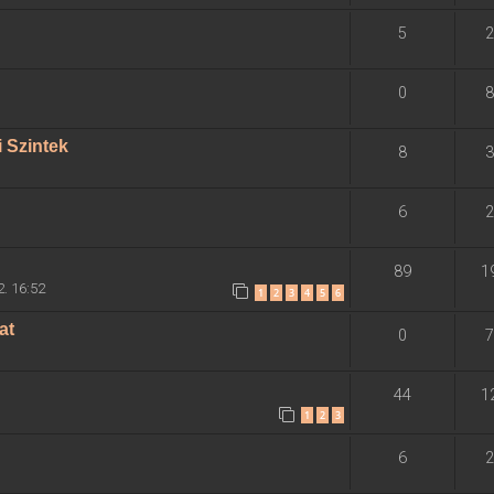
5
2
0
8
 Szintek
8
3
6
2
89
1
2. 16:52
1
2
3
4
5
6
at
0
7
44
1
1
2
3
6
2