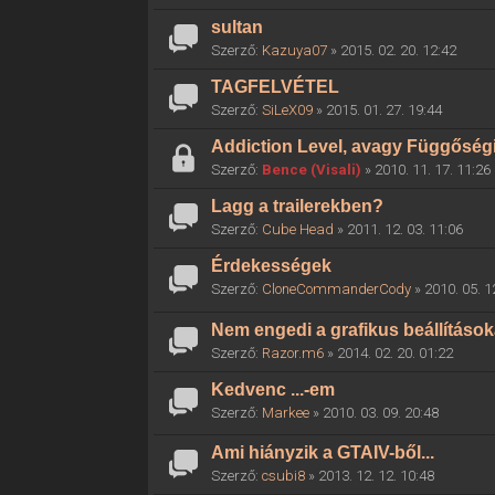
sultan
Szerző:
Kazuya07
» 2015. 02. 20. 12:42
TAGFELVÉTEL
Szerző:
SiLeX09
» 2015. 01. 27. 19:44
Addiction Level, avagy Függőségi
Szerző:
Bence (Visali)
» 2010. 11. 17. 11:26
Lagg a trailerekben?
Szerző:
Cube Head
» 2011. 12. 03. 11:06
Érdekességek
Szerző:
CloneCommanderCody
» 2010. 05. 1
Nem engedi a grafikus beállítások
Szerző:
Razor.m6
» 2014. 02. 20. 01:22
Kedvenc ...-em
Szerző:
Markee
» 2010. 03. 09. 20:48
Ami hiányzik a GTAIV-ből...
Szerző:
csubi8
» 2013. 12. 12. 10:48