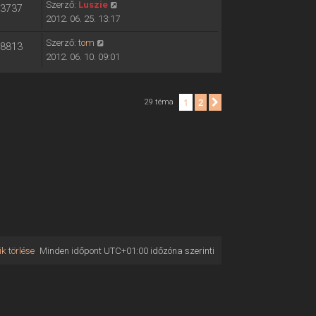
Szerző:
Luszie
3737
2012. 06. 25. 13:17
Szerző:
tom
8813
2012. 06. 10. 09:01
1
2
Következő
29 téma
k törlése
Minden időpont
UTC+01:00
időzóna szerinti