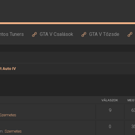
ntos Tuners
GTA V Csalások
GTA V Tőzsde
t Auto IV
VÁLASZOK
MEG
9
6
Szemetes
0
3
um:
Szemetes