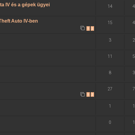
ta IV és a gépek ügyei
14
4
Theft Auto IV-ben
15
4
1
2
3
2
11
5
8
3
27
7
1
2
1
1
0
1