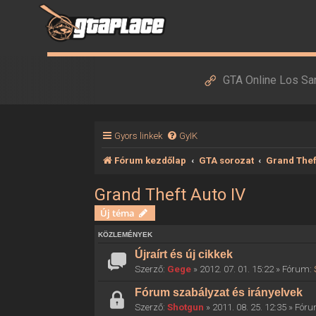
GTA Online Los Sa
Gyors linkek
GyIK
Fórum kezdőlap
GTA sorozat
Grand Thef
Grand Theft Auto IV
Új téma
KÖZLEMÉNYEK
Újraírt és új cikkek
Szerző:
Gege
» 2012. 07. 01. 15:22 » Fórum:
Fórum szabályzat és irányelvek
Szerző:
Shotgun
» 2011. 08. 25. 12:35 » Fór