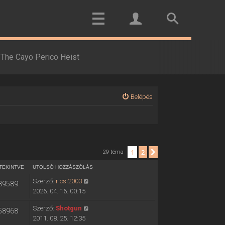
The Cayo Perico Heist
Belépés
1
2
Következő
29 téma
TEKINTVE
UTOLSÓ HOZZÁSZÓLÁS
Szerző:
ricsi2003
39589
2026. 04. 16. 00:15
Szerző:
Shotgun
58968
2011. 08. 25. 12:35