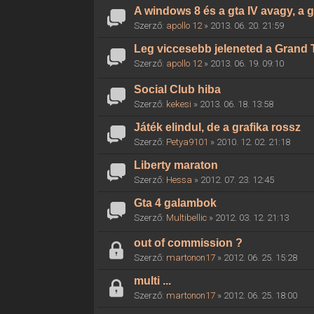
A windows 8 és a gta IV avagy, a g
Szerző:
apollo 12
» 2013. 06. 20. 21:59
Leg viccesebb jeleneted a Grand 
Szerző:
apollo 12
» 2013. 06. 19. 09:10
Social Club hiba
Szerző:
kekesi
» 2013. 06. 18. 13:58
Játék elindul, de a grafika rossz
Szerző:
Petya9101
» 2010. 12. 02. 21:18
Liberty maraton
Szerző:
Hessa
» 2012. 07. 23. 12:45
Gta 4 galambok
Szerző:
Multibellic
» 2012. 03. 12. 21:13
out of commission ?
Szerző:
martonon17
» 2012. 06. 25. 15:28
multi ...
Szerző:
martonon17
» 2012. 06. 25. 18:00