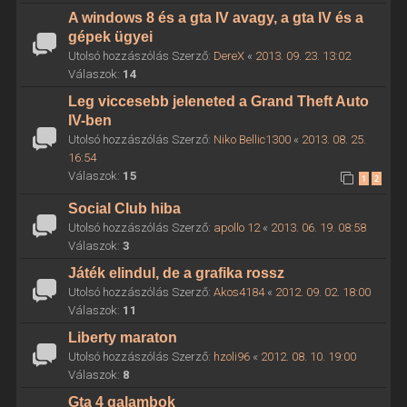
A windows 8 és a gta IV avagy, a gta IV és a
gépek ügyei
Utolsó hozzászólás Szerző:
DereX
«
2013. 09. 23. 13:02
Válaszok:
14
Leg viccesebb jeleneted a Grand Theft Auto
IV-ben
Utolsó hozzászólás Szerző:
Niko Bellic1300
«
2013. 08. 25.
16:54
Válaszok:
15
1
2
Social Club hiba
Utolsó hozzászólás Szerző:
apollo 12
«
2013. 06. 19. 08:58
Válaszok:
3
Játék elindul, de a grafika rossz
Utolsó hozzászólás Szerző:
Akos4184
«
2012. 09. 02. 18:00
Válaszok:
11
Liberty maraton
Utolsó hozzászólás Szerző:
hzoli96
«
2012. 08. 10. 19:00
Válaszok:
8
Gta 4 galambok