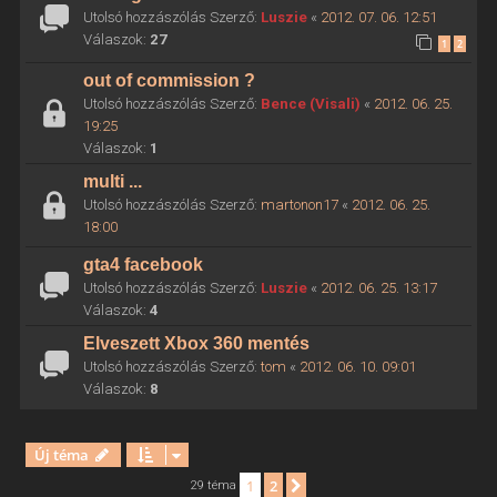
Utolsó hozzászólás Szerző:
Luszie
«
2012. 07. 06. 12:51
Válaszok:
27
1
2
out of commission ?
Utolsó hozzászólás Szerző:
Bence (Visali)
«
2012. 06. 25.
19:25
Válaszok:
1
multi ...
Utolsó hozzászólás Szerző:
martonon17
«
2012. 06. 25.
18:00
gta4 facebook
Utolsó hozzászólás Szerző:
Luszie
«
2012. 06. 25. 13:17
Válaszok:
4
Elveszett Xbox 360 mentés
Utolsó hozzászólás Szerző:
tom
«
2012. 06. 10. 09:01
Válaszok:
8
Új téma
1
2
Következő
29 téma