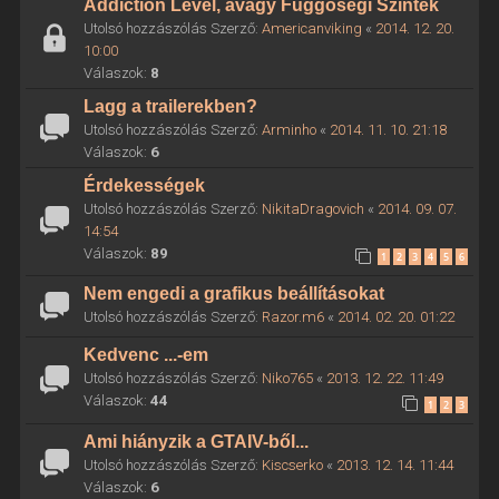
Addiction Level, avagy Függőségi Szintek
Utolsó hozzászólás Szerző:
Americanviking
«
2014. 12. 20.
10:00
Válaszok:
8
Lagg a trailerekben?
Utolsó hozzászólás Szerző:
Arminho
«
2014. 11. 10. 21:18
Válaszok:
6
Érdekességek
Utolsó hozzászólás Szerző:
NikitaDragovich
«
2014. 09. 07.
14:54
Válaszok:
89
1
2
3
4
5
6
Nem engedi a grafikus beállításokat
Utolsó hozzászólás Szerző:
Razor.m6
«
2014. 02. 20. 01:22
Kedvenc ...-em
Utolsó hozzászólás Szerző:
Niko765
«
2013. 12. 22. 11:49
Válaszok:
44
1
2
3
Ami hiányzik a GTAIV-ből...
Utolsó hozzászólás Szerző:
Kiscserko
«
2013. 12. 14. 11:44
Válaszok:
6