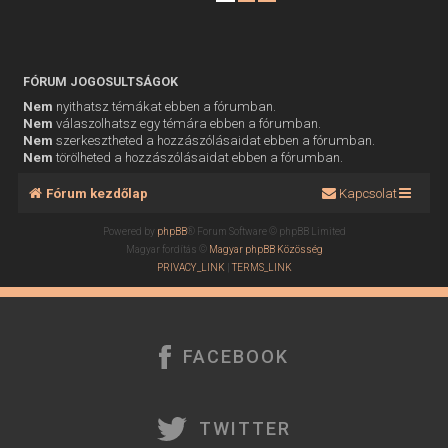
FÓRUM JOGOSULTSÁGOK
Nem
nyithatsz témákat ebben a fórumban.
Nem
válaszolhatsz egy témára ebben a fórumban.
Nem
szerkesztheted a hozzászólásaidat ebben a fórumban.
Nem
törölheted a hozzászólásaidat ebben a fórumban.
Fórum kezdőlap
Kapcsolat
Powered by
phpBB
® Forum Software © phpBB Limited
Magyar fordítás ©
Magyar phpBB Közösség
PRIVACY_LINK
|
TERMS_LINK
FACEBOOK
TWITTER