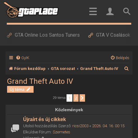
GTA Online Los Santos Tuners
GTA V Csalások
GyIK
Belépés
K
Fórum kezdőlap
GTA sorozat
Grand Theft Auto IV
e
Grand Theft Auto IV
r
Új téma
e
1
2
Következő
29 téma
s
Közlemények
é
Újraírt és új cikkek
s
Utolsó hozzászólás Szerző:
ricsi2003
«
2026. 04. 16. 00:15
Elküldve Fórum:
Szemetes