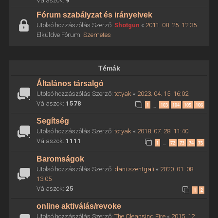
Válaszok:
9
Fórum szabályzat és irányelvek
Utolsó hozzászólás Szerző:
Shotgun
«
2011. 08. 25. 12:35
Elküldve Fórum:
Szemetes
Témák
Általános társalgó
Utolsó hozzászólás Szerző:
totyak
«
2023. 04. 15. 16:02
Válaszok:
1578
1
103
104
105
106
…
Segítség
Utolsó hozzászólás Szerző:
totyak
«
2018. 07. 28. 11:40
Válaszok:
1111
1
72
73
74
75
…
Baromságok
Utolsó hozzászólás Szerző:
dani.szentgali
«
2020. 01. 08.
13:05
Válaszok:
25
1
2
online aktiválás/revoke
Utolsó hozzászólás Szerző:
The Cleansing Fire
«
2015. 12.