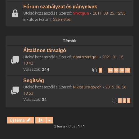
Fórum szabályzat és irányelvek
Utolsó hozzászólás Szerző:
Shotgun
«
2011. 08. 25. 12:35
Elküldve Fórum:
Szemetes
Témák
Általános társalgó
Utolsó hozzászólás Szerző:
dani.szentgali
«
2021. 01. 15.
13:42
Válaszok:
244
1
14
15
16
17
…
Segítség
Utolsó hozzászólás Szerző:
NikitaDragovich
«
2015. 08. 26.
13:53
Válaszok:
34
1
2
3
Új téma
2 téma • Oldal:
1
/
1