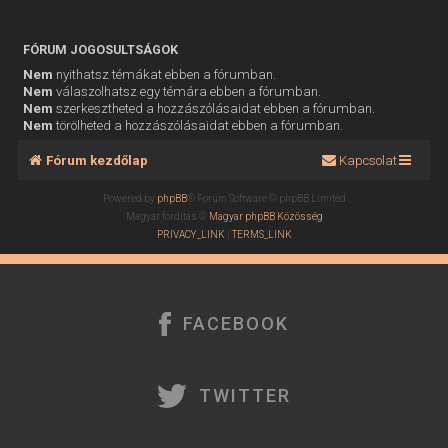
FÓRUM JOGOSULTSÁGOK
Nem
nyithatsz témákat ebben a fórumban.
Nem
válaszolhatsz egy témára ebben a fórumban.
Nem
szerkesztheted a hozzászólásaidat ebben a fórumban.
Nem
törölheted a hozzászólásaidat ebben a fórumban.
Fórum kezdőlap
Kapcsolat
Powered by
phpBB
® Forum Software © phpBB Limited
Magyar fordítás ©
Magyar phpBB Közösség
PRIVACY_LINK
|
TERMS_LINK
FACEBOOK
TWITTER