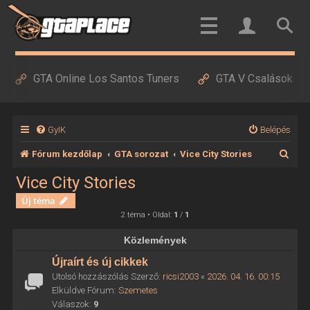
GTA Online Los Santos Tuners
GTA V Csalások
GyIK
Belépés
K
Fórum kezdőlap
GTA sorozat
Vice City Stories
e
Vice City Stories
r
Új téma
e
2 téma • Oldal:
1
/
1
s
Közlemények
é
Újraírt és új cikkek
s
Utolsó hozzászólás Szerző:
ricsi2003
«
2026. 04. 16. 00:15
Elküldve Fórum:
Szemetes
Válaszok:
9