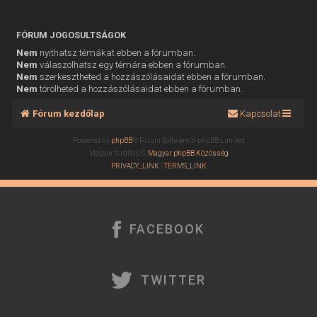
FÓRUM JOGOSULTSÁGOK
Nem
nyithatsz témákat ebben a fórumban.
Nem
válaszolhatsz egy témára ebben a fórumban.
Nem
szerkesztheted a hozzászólásaidat ebben a fórumban.
Nem
törölheted a hozzászólásaidat ebben a fórumban.
Fórum kezdőlap
Kapcsolat
Powered by
phpBB
® Forum Software © phpBB Limited
Magyar fordítás ©
Magyar phpBB Közösség
PRIVACY_LINK
|
TERMS_LINK
FACEBOOK
TWITTER