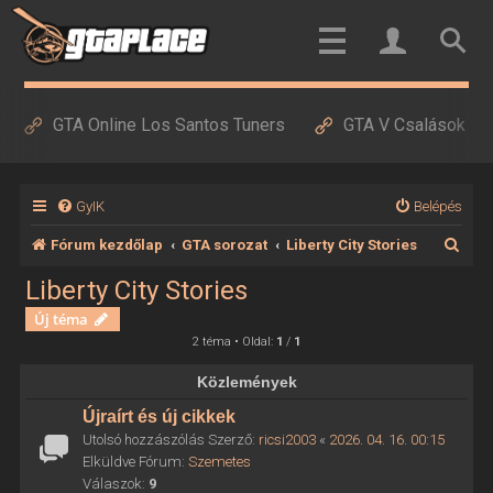
GTA Online Los Santos Tuners
GTA V Csalások
GyIK
Belépés
K
Fórum kezdőlap
GTA sorozat
Liberty City Stories
e
Liberty City Stories
r
Új téma
e
2 téma • Oldal:
1
/
1
s
Közlemények
é
Újraírt és új cikkek
s
Utolsó hozzászólás Szerző:
ricsi2003
«
2026. 04. 16. 00:15
Elküldve Fórum:
Szemetes
Válaszok:
9