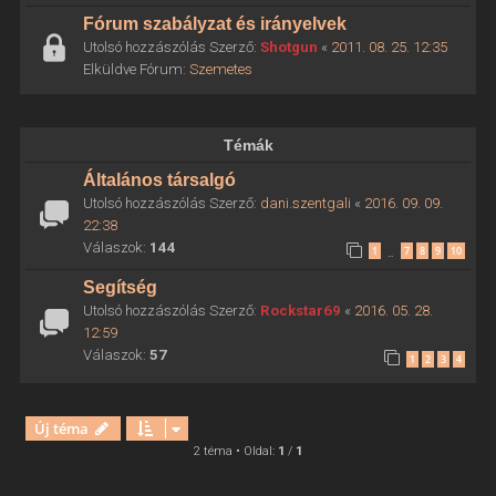
Fórum szabályzat és irányelvek
Utolsó hozzászólás Szerző:
Shotgun
«
2011. 08. 25. 12:35
Elküldve Fórum:
Szemetes
Témák
Általános társalgó
Utolsó hozzászólás Szerző:
dani.szentgali
«
2016. 09. 09.
22:38
Válaszok:
144
1
7
8
9
10
…
Segítség
Utolsó hozzászólás Szerző:
Rockstar69
«
2016. 05. 28.
12:59
Válaszok:
57
1
2
3
4
Új téma
2 téma • Oldal:
1
/
1