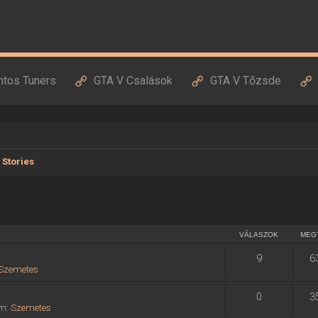
ntos Tuners
GTA V Csalások
GTA V Tőzsde
y Stories
VÁLASZOK
MEG
9
6
Szemetes
0
3
um:
Szemetes