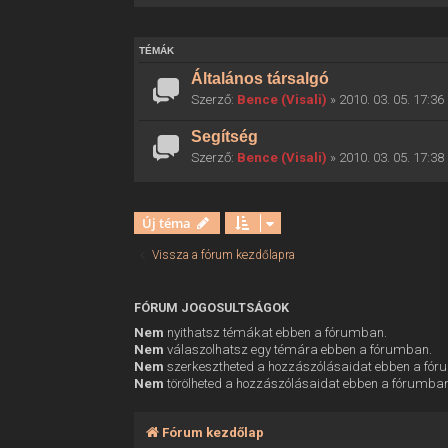
TÉMÁK
Általános társalgó
Szerző:
Bence (Visali)
» 2010. 03. 05. 17:36
Segítség
Szerző:
Bence (Visali)
» 2010. 03. 05. 17:38
Új téma
Vissza a fórum kezdőlapra
FÓRUM JOGOSULTSÁGOK
Nem
nyithatsz témákat ebben a fórumban.
Nem
válaszolhatsz egy témára ebben a fórumban.
Nem
szerkesztheted a hozzászólásaidat ebben a fó
Nem
törölheted a hozzászólásaidat ebben a fórumba
Fórum kezdőlap