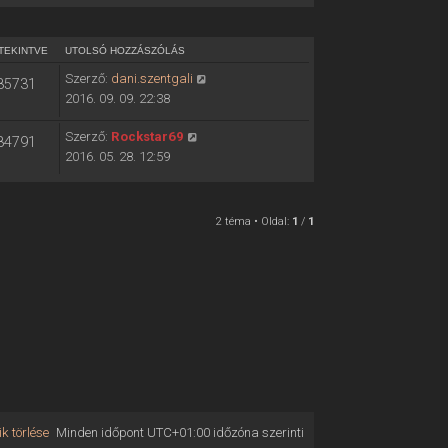
TEKINTVE
UTOLSÓ HOZZÁSZÓLÁS
Szerző:
dani.szentgali
85731
2016. 09. 09. 22:38
Szerző:
Rockstar69
84791
2016. 05. 28. 12:59
2 téma • Oldal:
1
/
1
k törlése
Minden időpont
UTC+01:00
időzóna szerinti