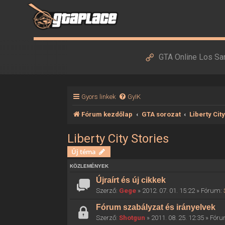
GTA Online Los Sa
Gyors linkek
GyIK
Fórum kezdőlap
GTA sorozat
Liberty Cit
Liberty City Stories
Új téma
KÖZLEMÉNYEK
Újraírt és új cikkek
Szerző:
Gege
» 2012. 07. 01. 15:22 » Fórum:
Fórum szabályzat és irányelvek
Szerző:
Shotgun
» 2011. 08. 25. 12:35 » Fór