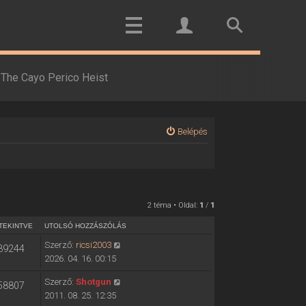
The Cayo Perico Heist
Belépés
2 téma • Oldal:
1
/
1
TEKINTVE
UTOLSÓ HOZZÁSZÓLÁS
Szerző:
ricsi2003
39244
2026. 04. 16. 00:15
Szerző:
Shotgun
58807
2011. 08. 25. 12:35