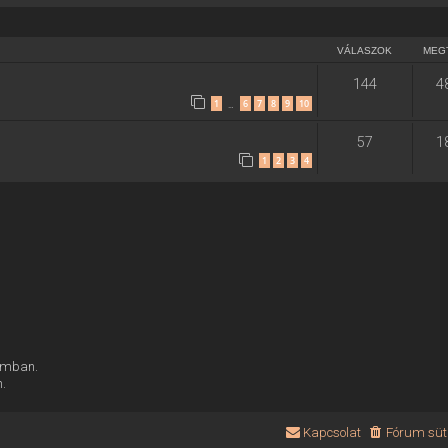
VÁLASZOK
MEG
144
4
1
6
7
8
9
10
…
57
1
1
2
3
4
rumban.
n.
Kapcsolat
Fórum süti