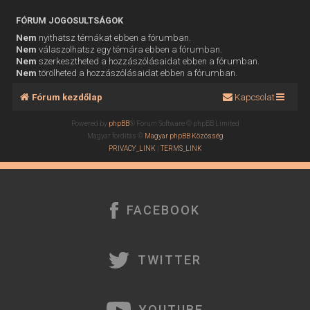
FÓRUM JOGOSULTSÁGOK
Nem
nyithatsz témákat ebben a fórumban.
Nem
válaszolhatsz egy témára ebben a fórumban.
Nem
szerkesztheted a hozzászólásaidat ebben a fórumban.
Nem
törölheted a hozzászólásaidat ebben a fórumban.
Fórum kezdőlap
Kapcsolat
Powered by
phpBB
® Forum Software © phpBB Limited
Magyar fordítás ©
Magyar phpBB Közösség
PRIVACY_LINK
|
TERMS_LINK
FACEBOOK
TWITTER
YOUTUBE