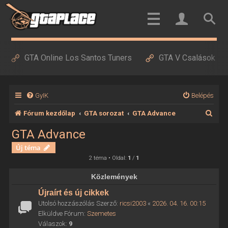
GTA Online Los Santos Tuners
GTA V Csalások
GyIK
Belépés
K
Fórum kezdőlap
GTA sorozat
GTA Advance
e
GTA Advance
r
Új téma
e
2 téma • Oldal:
1
/
1
s
Közlemények
é
Újraírt és új cikkek
s
Utolsó hozzászólás Szerző:
ricsi2003
«
2026. 04. 16. 00:15
Elküldve Fórum:
Szemetes
Válaszok:
9