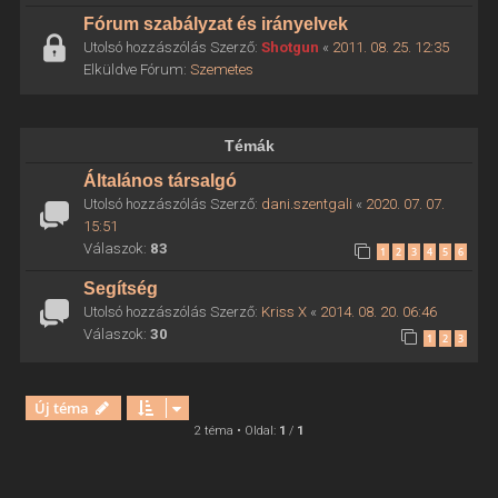
Fórum szabályzat és irányelvek
Utolsó hozzászólás Szerző:
Shotgun
«
2011. 08. 25. 12:35
Elküldve Fórum:
Szemetes
Témák
Általános társalgó
Utolsó hozzászólás Szerző:
dani.szentgali
«
2020. 07. 07.
15:51
Válaszok:
83
1
2
3
4
5
6
Segítség
Utolsó hozzászólás Szerző:
Kriss X
«
2014. 08. 20. 06:46
Válaszok:
30
1
2
3
Új téma
2 téma • Oldal:
1
/
1