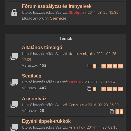
Fórum szabályzat és irányelvek
Utolsó hozzászólás Szerző:
Shotgun
«
2011. 08. 25. 12:35
Elküldve Fórum:
Szemetes
Témák
Általános társalgó
Utolsó hozzászólás Szerző:
dani.szentgali
«
2024. 02. 28.
17:09
Válaszok:
452
1
28
29
30
31
…
Segítség
Utolsó hozzászólás Szerző:
Luszie
«
2017. 01. 25. 09:34
Válaszok:
407
1
25
26
27
28
…
A csontváz
Utolsó hozzászólás Szerző:
Gonzales
«
2016. 02. 23. 06:00
Válaszok:
25
1
2
Egyéni tippek-trükkök
Utolsó hozzászólás Szerző:
Arminho
«
2014. 11. 30. 08:15