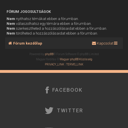
FÓRUM JOGOSULTSÁGOK
Nem
nyithatsz témákat ebben a fórumban.
Nem
válaszolhatsz egy témára ebben a fórumban.
Nem
szerkesztheted a hozzászólásaidat ebben a fórumban.
Nem
törölheted a hozzászólásaidat ebben a fórumban.
Fórum kezdőlap
Kapcsolat
Powered by
phpBB
® Forum Software © phpBB Limited
Magyar fordítás ©
Magyar phpBB Közösség
PRIVACY_LINK
|
TERMS_LINK
FACEBOOK
TWITTER