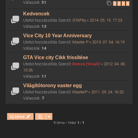
Válaszok:
51
1
2
3
4
Kedvencek
Utolsó hozzászólás Szerző:
GTAPity
«
2014. 05. 15. 17:23
Válaszok:
13
Vice City 10 Year Anniversary
Utolsó hozzászólás Szerző:
Master P
«
2013. 07. 04. 16:19
Válaszok:
14
GTA Vice city Cikk frissítése
Utolsó hozzászólás Szerző:
Bence (Visali)
«
2012. 04. 06.
10:26
Válaszok:
11
Világítótorony easter egg
Utolsó hozzászólás Szerző:
MasterP
«
2011. 09. 24. 16:20
Válaszok:
7
Új téma
8 téma • Oldal:
1
/
1