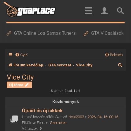
GTA Online Los Santos Tuners
GTA V Csalások
GyIK
Belépés
K
Fórum kezdőlap
GTA sorozat
Vice City
e
Vice City
r
Új téma
e
8 téma • Oldal:
1
/
1
s
Közlemények
é
Újraírt és új cikkek
s
Utolsó hozzászólás Szerző:
ricsi2003
«
2026. 04. 16. 00:15
Elküldve Fórum:
Szemetes
Válaszok:
9