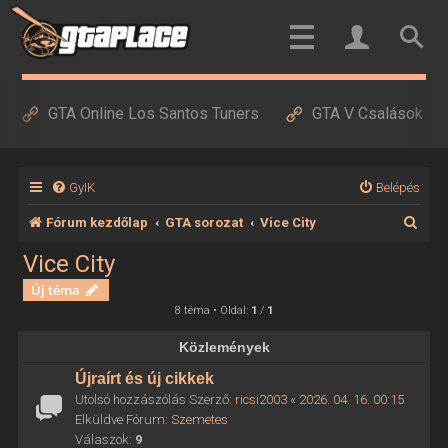
GTA Online Los Santos Tuners
GTA V Csalások
GyIK
Belépés
K
Fórum kezdőlap
GTA sorozat
Vice City
e
Vice City
r
Új téma
e
8 téma • Oldal:
1
/
1
s
Közlemények
é
Újraírt és új cikkek
s
Utolsó hozzászólás Szerző:
ricsi2003
«
2026. 04. 16. 00:15
Elküldve Fórum:
Szemetes
Válaszok:
9