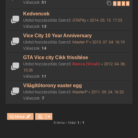
Válaszok:
51
1
2
3
4
Kedvencek
Utolsó hozzászólás Szerző:
GTAPity
«
2014. 05. 15. 17:23
Válaszok:
13
Vice City 10 Year Anniversary
Utolsó hozzászólás Szerző:
Master P
«
2013. 07. 04. 16:19
Válaszok:
14
GTA Vice city Cikk frissítése
Utolsó hozzászólás Szerző:
Bence (Visali)
«
2012. 04. 06.
10:26
Válaszok:
11
Világítótorony easter egg
Utolsó hozzászólás Szerző:
MasterP
«
2011. 09. 24. 16:20
Válaszok:
7
Új téma
8 téma • Oldal:
1
/
1