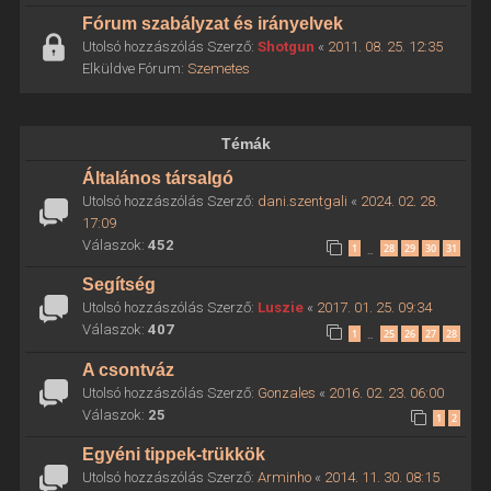
Fórum szabályzat és irányelvek
Utolsó hozzászólás Szerző:
Shotgun
«
2011. 08. 25. 12:35
Elküldve Fórum:
Szemetes
Témák
Általános társalgó
Utolsó hozzászólás Szerző:
dani.szentgali
«
2024. 02. 28.
17:09
Válaszok:
452
1
28
29
30
31
…
Segítség
Utolsó hozzászólás Szerző:
Luszie
«
2017. 01. 25. 09:34
Válaszok:
407
1
25
26
27
28
…
A csontváz
Utolsó hozzászólás Szerző:
Gonzales
«
2016. 02. 23. 06:00
Válaszok:
25
1
2
Egyéni tippek-trükkök
Utolsó hozzászólás Szerző:
Arminho
«
2014. 11. 30. 08:15