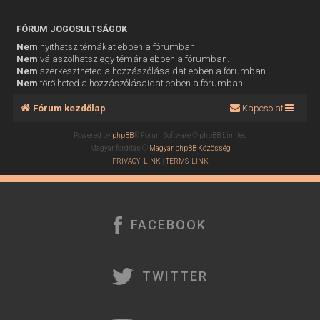
FÓRUM JOGOSULTSÁGOK
Nem
nyithatsz témákat ebben a fórumban.
Nem
válaszolhatsz egy témára ebben a fórumban.
Nem
szerkesztheted a hozzászólásaidat ebben a fórumban.
Nem
törölheted a hozzászólásaidat ebben a fórumban.
Fórum kezdőlap
Kapcsolat
Powered by
phpBB
® Forum Software © phpBB Limited
Magyar fordítás ©
Magyar phpBB Közösség
PRIVACY_LINK
|
TERMS_LINK
FACEBOOK
TWITTER