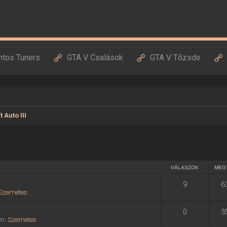
ntos Tuners
GTA V Csalások
GTA V Tőzsde
 Auto III
VÁLASZOK
MEG
9
6
Szemetes
0
3
um:
Szemetes