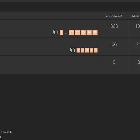
VÁLASZOK
MEG
363
10
1
21
22
23
24
25
…
66
2
1
2
3
4
5
0
8
rumban.
n.