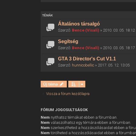
TÉMÁK
Általános társalgó
Szerző:
Bence (Visali)
» 2010. 03. 05. 18:12
Segítség
Szerző:
Bence (Visali)
» 2010. 03. 05. 18:17
GTA 3 Director's Cut V1.1
Szerző:
hunnicobellic
» 2017. 05. 12. 13:05
Új téma
Vissza a fórum kezdőlapra
FÓRUM JOGOSULTSÁGOK
Nem
nyithatsz témákat ebben a fórumban.
Nem
válaszolhatsz egy témára ebben a fórumban.
Nem
szerkesztheted a hozzászólásaidat ebben a fó
Nem
törölheted a hozzászólásaidat ebben a fórumba