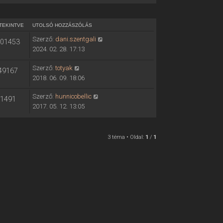
TEKINTVE
UTOLSÓ HOZZÁSZÓLÁS
Szerző:
dani.szentgali
01453
2024. 02. 28. 17:13
Szerző:
totyak
49167
2018. 06. 09. 18:06
Szerző:
hunnicobellic
1491
2017. 05. 12. 13:05
3 téma • Oldal:
1
/
1