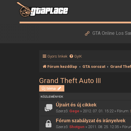
GTA Online Los Sa
Gyors linkek
GyIK
Fórum kezdőlap
GTA sorozat
Grand Theft
Grand Theft Auto III
Új téma
KÖZLEMÉNYEK
Újraírt és új cikkek
Szerző:
Gege
» 2012. 07. 01. 15:22 » Fórum:
Fórum szabályzat és irányelvek
Szerző:
Shotgun
» 2011. 08. 25. 12:35 » Fór