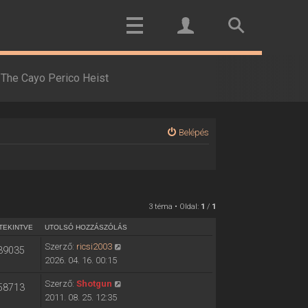
The Cayo Perico Heist
Belépés
3 téma • Oldal:
1
/
1
TEKINTVE
UTOLSÓ HOZZÁSZÓLÁS
Szerző:
ricsi2003
39035
2026. 04. 16. 00:15
Szerző:
Shotgun
58713
2011. 08. 25. 12:35