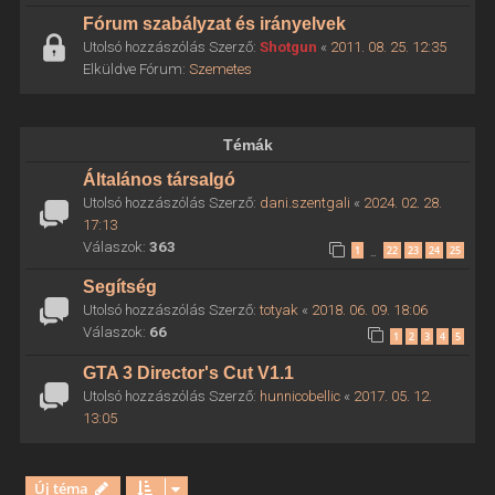
Fórum szabályzat és irányelvek
Utolsó hozzászólás Szerző:
Shotgun
«
2011. 08. 25. 12:35
Elküldve Fórum:
Szemetes
Témák
Általános társalgó
Utolsó hozzászólás Szerző:
dani.szentgali
«
2024. 02. 28.
17:13
Válaszok:
363
1
22
23
24
25
…
Segítség
Utolsó hozzászólás Szerző:
totyak
«
2018. 06. 09. 18:06
Válaszok:
66
1
2
3
4
5
GTA 3 Director's Cut V1.1
Utolsó hozzászólás Szerző:
hunnicobellic
«
2017. 05. 12.
13:05
Új téma