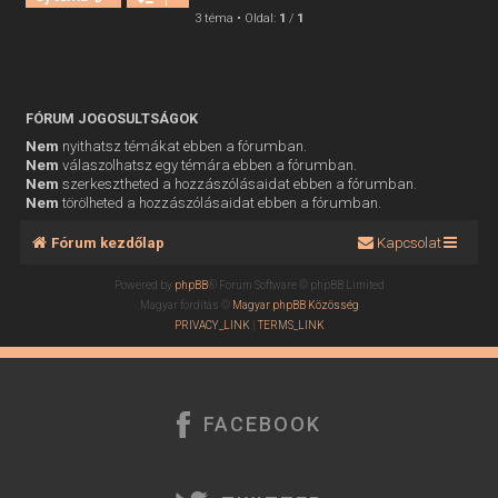
3 téma • Oldal:
1
/
1
FÓRUM JOGOSULTSÁGOK
Nem
nyithatsz témákat ebben a fórumban.
Nem
válaszolhatsz egy témára ebben a fórumban.
Nem
szerkesztheted a hozzászólásaidat ebben a fórumban.
Nem
törölheted a hozzászólásaidat ebben a fórumban.
Fórum kezdőlap
Kapcsolat
Powered by
phpBB
® Forum Software © phpBB Limited
Magyar fordítás ©
Magyar phpBB Közösség
PRIVACY_LINK
|
TERMS_LINK
FACEBOOK