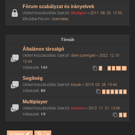
Fórum szabályzat és irányelvek
Utolsó hozzászólás Szerző:
Shotgun
«
2011. 08. 25. 12:35
Elküldve Fórum:
Szemetes
Témák
Általános társalgó
Utolsó hozzászólás Szerző:
dani.szentgali
«
2022. 12. 01.
12:44
Válaszok:
161
1
8
9
10
11
…
Segítség
Utolsó hozzászólás Szerző:
totyak
«
2019. 03. 28. 19:44
Válaszok:
80
1
2
3
4
5
6
Multiplayer
Utolsó hozzászólás Szerző:
wantoo
«
2012. 11. 21. 13:56
Válaszok:
19
1
2
Új téma