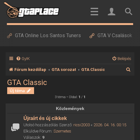
GTA Online Los Santos Tuners
GTA V Csalások
GyIK
Belépés
K
Fórum kezdőlap
GTA sorozat
GTA Classic
e
GTA Classic
r
Új téma
e
3 téma • Oldal:
1
/
1
s
Közlemények
é
Újraírt és új cikkek
s
Utolsó hozzászólás Szerző:
ricsi2003
«
2026. 04. 16. 00:15
Elküldve Fórum:
Szemetes
Válaszok:
9