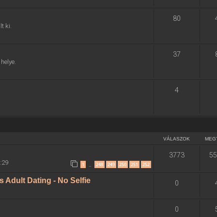
80
t ki.
37
helye.
4
VÁLASZOK
MEG
3773
55
8:29
1
248
249
250
251
252
…
Adult Dating - No Selfie
0
0