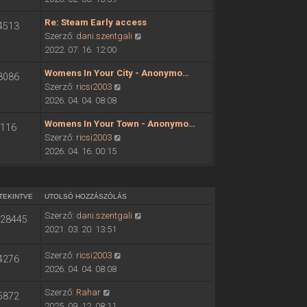
ó
o
h
Re: Steam Early access
4513
l
o
U
Szerző:
dani.szentgali
s
z
t
2022. 07. 16. 12:00
ó
z
o
h
á
Womens In Your City - Anonymo…
8086
l
o
s
U
Szerző:
ricsi2003
s
z
z
t
2026. 04. 04. 08:08
ó
z
ó
o
h
á
Womens In Your Town - Anonymo…
l
116
l
o
s
U
Szerző:
ricsi2003
á
s
z
z
t
2026. 04. 16. 00:15
s
ó
z
ó
o
m
h
á
l
l
e
o
s
á
s
g
z
TEKINTVE
UTOLSÓ HOZZÁSZÓLÁS
z
s
ó
t
z
ó
Szerző:
dani.szentgali
m
28445
h
e
á
l
2021. 03. 20. 13:51
e
o
k
s
á
g
z
i
z
s
Szerző:
ricsi2003
4276
t
z
n
ó
m
2026. 04. 04. 08:08
e
á
t
l
e
k
s
é
á
Szerző:
Rahar
5872
g
i
z
s
s
2025. 09. 12. 08:11