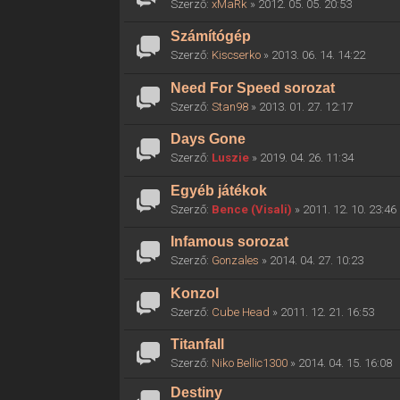
Szerző:
xMaRk
» 2012. 05. 05. 20:53
Számítógép
Szerző:
Kiscserko
» 2013. 06. 14. 14:22
Need For Speed sorozat
Szerző:
Stan98
» 2013. 01. 27. 12:17
Days Gone
Szerző:
Luszie
» 2019. 04. 26. 11:34
Egyéb játékok
Szerző:
Bence (Visali)
» 2011. 12. 10. 23:46
Infamous sorozat
Szerző:
Gonzales
» 2014. 04. 27. 10:23
Konzol
Szerző:
Cube Head
» 2011. 12. 21. 16:53
Titanfall
Szerző:
Niko Bellic1300
» 2014. 04. 15. 16:08
Destiny