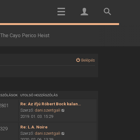
The Cayo Perico Heist
Belépés
ÁSZÓLÁSOK
UTOLSÓ HOZZÁSZÓLÁS
Re: Az ifjú Róbert Bock kalan…
2801
U
Szerző:
dani.szentgali
t
2019. 01. 03. 15:29
o
Re: L.A. Noire
329
l
U
Szerző:
dani.szentgali
s
t
2020. 02. 06. 13:39