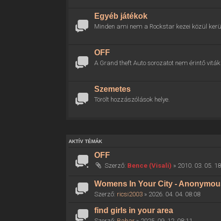
Egyéb játékok
Minden ami nem a Rockstar kezei közül kerül
OFF
A Grand theft Auto sorozatot nem érintő viták 
Szemetes
Törölt hozzászólások helye.
AKTÍV TÉMÁK
OFF
Szerző:
Bence (Visali)
» 2010. 03. 05. 1
Womens In Your City - Anonymous 
Szerző:
ricsi2003
» 2026. 04. 04. 08:08
find girls in your area
Szerző:
Rahar
» 2025. 09. 12. 08:11