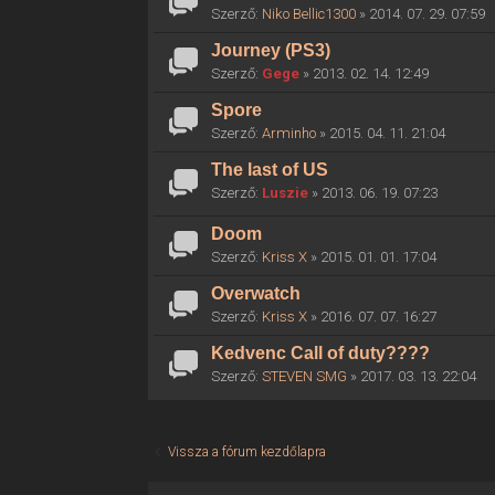
Szerző:
Niko Bellic1300
» 2014. 07. 29. 07:59
Journey (PS3)
Szerző:
Gege
» 2013. 02. 14. 12:49
Spore
Szerző:
Arminho
» 2015. 04. 11. 21:04
The last of US
Szerző:
Luszie
» 2013. 06. 19. 07:23
Doom
Szerző:
Kriss X
» 2015. 01. 01. 17:04
Overwatch
Szerző:
Kriss X
» 2016. 07. 07. 16:27
Kedvenc Call of duty????
Szerző:
STEVEN SMG
» 2017. 03. 13. 22:04
Vissza a fórum kezdőlapra