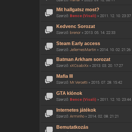
Mit hallgatsz most?
Szerző:
Bence (Visali)
» 2011. 12. 10. 23:37
Kedvenc Sorozat
Szerző:
brenor
» 2013. 05. 14. 22:33
Steam Early access
Szerző:
JellemesMartin
» 2014. 10. 02. 21:26
Batman Arkham sorozat
Szerző:
xXCsabiXx
» 2013. 03. 20. 17:27
Mafia III
Szerző:
Mr.Vercetti
» 2015. 07. 28. 15:42
GTA klónok
Szerző:
Bence (Visali)
» 2011. 12. 10. 23:44
Internetes játékok
Szerző:
Arminho
» 2014. 02. 08. 21:21
Bemutatkozás