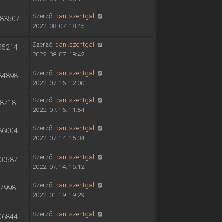
t
n
ó
e
m
e
t
l
Szerző:
dani.szentgali
83507
e
k
é
á
2022. 08. 07. 18:45
g
i
s
s
t
n
e
Szerző:
dani.szentgali
m
55214
e
t
2022. 08. 07. 18:42
e
k
é
g
i
s
Szerző:
dani.szentgali
t
34898
n
e
2022. 07. 16. 12:00
e
t
k
é
Szerző:
dani.szentgali
8718
i
s
2022. 07. 16. 11:54
n
e
t
Szerző:
dani.szentgali
36004
é
2022. 07. 14. 15:34
s
e
Szerző:
dani.szentgali
00587
2022. 07. 14. 15:12
Szerző:
dani.szentgali
7998
2022. 01. 19. 19:29
Szerző:
dani.szentgali
06844