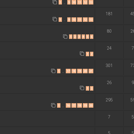
1
9
10
11
12
13
…
181
4
1
9
10
11
12
13
…
80
2
1
2
3
4
5
6
24
7
1
2
301
7
1
17
18
19
20
21
…
26
9
1
2
295
5
1
16
17
18
19
20
…
7
5
5
5