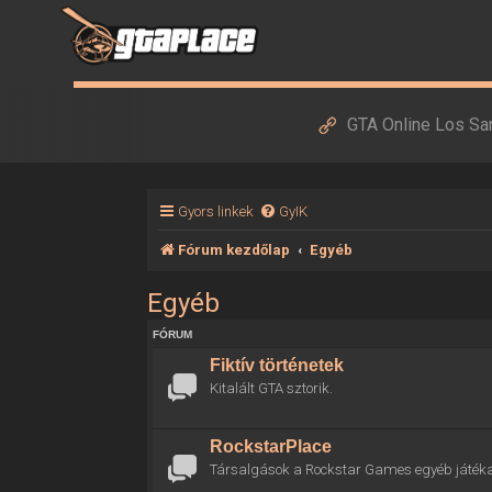
GTA Online Los Sa
Gyors linkek
GyIK
Fórum kezdőlap
Egyéb
Egyéb
FÓRUM
Fiktív történetek
Kitalált GTA sztorik.
RockstarPlace
Társalgások a Rockstar Games egyéb játékai