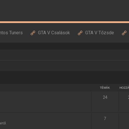
ntos Tuners
GTA V Csalások
GTA V Tőzsde
TÉMÁK
HOZZ
24
7
ról.