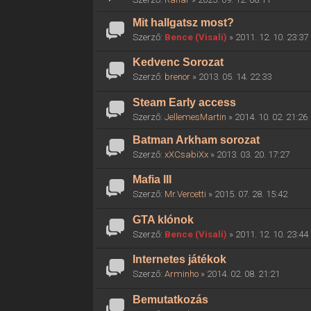
Mit hallgatsz most?
Szerző:
Bence (Visali)
» 2011. 12. 10. 23:37
Kedvenc Sorozat
Szerző:
brenor
» 2013. 05. 14. 22:33
Steam Early access
Szerző:
JellemesMartin
» 2014. 10. 02. 21:26
Batman Arkham sorozat
Szerző:
xXCsabiXx
» 2013. 03. 20. 17:27
Mafia III
Szerző:
Mr.Vercetti
» 2015. 07. 28. 15:42
GTA klónok
Szerző:
Bence (Visali)
» 2011. 12. 10. 23:44
Internetes játékok
Szerző:
Arminho
» 2014. 02. 08. 21:21
Bemutatkozás