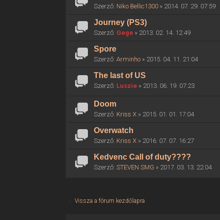
Szerző:
Niko Bellic1300
» 2014. 07. 29. 07:59
Journey (PS3)
Szerző:
Gege
» 2013. 02. 14. 12:49
Spore
Szerző:
Arminho
» 2015. 04. 11. 21:04
The last of US
Szerző:
Luszie
» 2013. 06. 19. 07:23
Doom
Szerző:
Kriss X
» 2015. 01. 01. 17:04
Overwatch
Szerző:
Kriss X
» 2016. 07. 07. 16:27
Kedvenc Call of duty????
Szerző:
STEVEN SMG
» 2017. 03. 13. 22:04
Vissza a fórum kezdőlapra