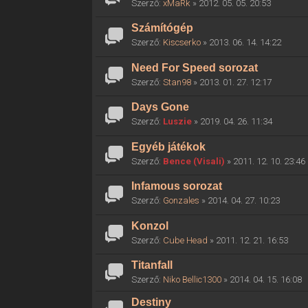
Szerző:
xMaRk
» 2012. 05. 05. 20:53
Számítógép
Szerző:
Kiscserko
» 2013. 06. 14. 14:22
Need For Speed sorozat
Szerző:
Stan98
» 2013. 01. 27. 12:17
Days Gone
Szerző:
Luszie
» 2019. 04. 26. 11:34
Egyéb játékok
Szerző:
Bence (Visali)
» 2011. 12. 10. 23:46
Infamous sorozat
Szerző:
Gonzales
» 2014. 04. 27. 10:23
Konzol
Szerző:
Cube Head
» 2011. 12. 21. 16:53
Titanfall
Szerző:
Niko Bellic1300
» 2014. 04. 15. 16:08
Destiny