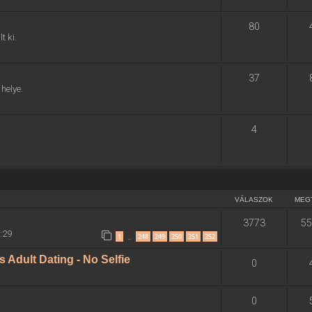
80
t ki.
37
helye.
4
VÁLASZOK
MEG
3773
55
8:29
1
248
249
250
251
252
…
Adult Dating - No Selfie
0
0