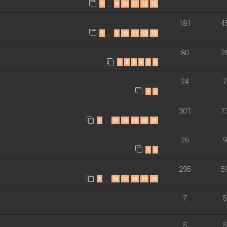
1
9
10
11
12
13
…
181
4
1
9
10
11
12
13
…
80
2
1
2
3
4
5
6
24
7
1
2
301
7
1
17
18
19
20
21
…
26
9
1
2
295
5
1
16
17
18
19
20
…
7
5
5
5