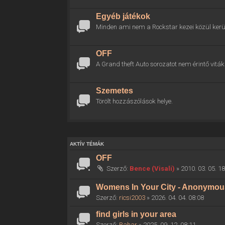
Egyéb játékok
Minden ami nem a Rockstar kezei közül kerül
OFF
A Grand theft Auto sorozatot nem érintő viták 
Szemetes
Törölt hozzászólások helye.
AKTÍV TÉMÁK
OFF
Szerző:
Bence (Visali)
» 2010. 03. 05. 1
Womens In Your City - Anonymous 
Szerző:
ricsi2003
» 2026. 04. 04. 08:08
find girls in your area
Szerző:
Rahar
» 2025. 09. 12. 08:11