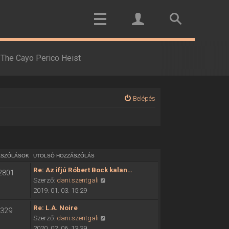
The Cayo Perico Heist
Belépés
ÁSZÓLÁSOK
UTOLSÓ HOZZÁSZÓLÁS
Re: Az ifjú Róbert Bock kalan…
2801
U
Szerző:
dani.szentgali
t
2019. 01. 03. 15:29
o
Re: L.A. Noire
329
l
U
Szerző:
dani.szentgali
s
t
2020. 02. 06. 13:39