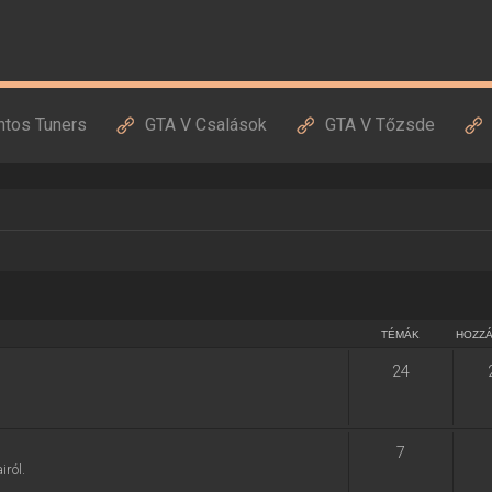
ntos Tuners
GTA V Csalások
GTA V Tőzsde
TÉMÁK
HOZZ
24
7
ról.