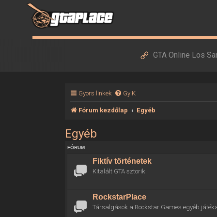
GTA Online Los Sa
Gyors linkek
GyIK
Fórum kezdőlap
Egyéb
Egyéb
FÓRUM
Fiktív történetek
Kitalált GTA sztorik.
RockstarPlace
Társalgások a Rockstar Games egyéb játékai