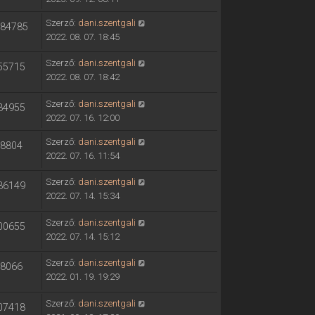
t
n
ó
e
m
e
t
l
Szerző:
dani.szentgali
84785
e
k
é
á
2022. 08. 07. 18:45
g
i
s
s
t
n
e
Szerző:
dani.szentgali
m
55715
e
t
2022. 08. 07. 18:42
e
k
é
g
i
s
Szerző:
dani.szentgali
t
34955
n
e
2022. 07. 16. 12:00
e
t
k
é
Szerző:
dani.szentgali
8804
i
s
2022. 07. 16. 11:54
n
e
t
Szerző:
dani.szentgali
36149
é
2022. 07. 14. 15:34
s
e
Szerző:
dani.szentgali
00655
2022. 07. 14. 15:12
Szerző:
dani.szentgali
8066
2022. 01. 19. 19:29
Szerző:
dani.szentgali
07418