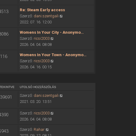
ó
o
h
Re: Steam Early access
4513
l
o
U
Szerző:
dani.szentgali
s
z
t
2022. 07. 16. 12:00
ó
z
o
h
á
Womens In Your City - Anonymo…
8086
l
o
s
U
Szerző:
ricsi2003
s
z
z
t
2026. 04. 04. 08:08
ó
z
ó
o
h
á
Womens In Your Town - Anonymo…
l
116
l
o
s
U
Szerző:
ricsi2003
á
s
z
z
t
2026. 04. 16. 00:15
s
ó
z
ó
o
m
h
á
l
l
e
o
s
á
s
g
z
TEKINTVE
UTOLSÓ HOZZÁSZÓLÁS
z
s
ó
t
z
ó
Szerző:
dani.szentgali
m
39691
h
e
á
l
2021. 03. 20. 13:51
e
o
k
s
á
g
z
i
z
s
Szerző:
ricsi2003
4390
t
z
n
ó
m
2026. 04. 04. 08:08
e
á
t
l
e
k
s
é
á
Szerző:
Rahar
5943
g
i
z
s
s
2025. 09. 12. 08:11