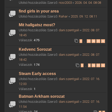
Utolsó hozzászólás Szerző:
ricsi2003
«
2026. 04. 04. 08:08
find girls in your area
Utolsó hozzászólás Szerző:
Rahar
«
2025. 09. 12. 08:11
Mit hallgatsz most?
Utolsó hozzászólás Szerző:
dani.szentgali
«
2022. 08. 07.
18:45
Válaszok:
475
1
29
30
31
32
…
Kedvenc Sorozat
Utolsó hozzászólás Szerző:
dani.szentgali
«
2022. 08. 07.
18:42
Válaszok:
174
1
9
10
11
12
…
Steam Early access
Utolsó hozzászólás Szerző:
dani.szentgali
«
2022. 07. 16.
12:00
Válaszok:
1
Batman Arkham sorozat
Utolsó hozzászólás Szerző:
dani.szentgali
«
2022. 07. 16.
11:54
Válaszok:
24