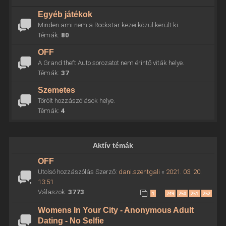
Egyéb játékok
Minden ami nem a Rockstar kezei közül került ki.
Témák:
80
OFF
A Grand theft Auto sorozatot nem érintő viták helye.
Témák:
37
Szemetes
Törölt hozzászólások helye.
Témák:
4
Aktív témák
OFF
Utolsó hozzászólás Szerző:
dani.szentgali
«
2021. 03. 20.
13:51
Válaszok:
3773
1
249
250
251
252
…
Womens In Your City - Anonymous Adult
Dating - No Selfie