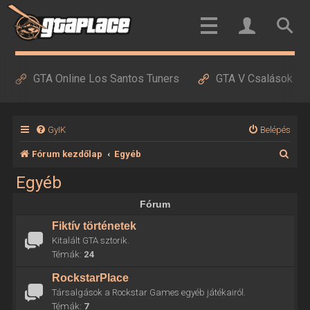
GTA Online Los Santos Tuners
GTA V Csalások
GyIK
Belépés
K
Fórum kezdőlap
Egyéb
e
Egyéb
r
Fórum
e
Fiktív történetek
s
Kitalált GTA sztorik.
é
Témák:
24
s
RockstarPlace
Társalgások a Rockstar Games egyéb játékairól.
Témák:
7