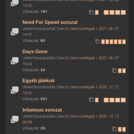
13:52
Válaszok:
181
1
10
11
12
13
…
Need For Speed sorozat
Utolsó hozzászólás Szerző:
dani.szentgali
«
2021. 06. 07.
19:37
Válaszok:
80
1
2
3
4
5
6
Days Gone
Utolsó hozzászólás Szerző:
dani.szentgali
«
2021. 06. 07.
19:24
Válaszok:
24
1
2
Egyéb játékok
Utolsó hozzászólás Szerző:
dani.szentgali
«
2020. 12. 27.
18:20
Válaszok:
301
1
18
19
20
21
…
Infamous sorozat
Utolsó hozzászólás Szerző:
dani.szentgali
«
2020. 12. 12.
00:59
Válaszok:
26
1
2