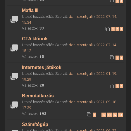
1
2
Mafia III
Utolsó hozzászólás Szerző:
dani.szentgali
«
2022. 07. 14.
15:34
Válaszok:
37
1
2
3
GTA klónok
Utolsó hozzászólás Szerző:
dani.szentgali
«
2022. 07. 14.
15:12
Válaszok:
15
1
2
Internetes játékok
Utolsó hozzászólás Szerző:
dani.szentgali
«
2022. 01. 19.
19:29
Válaszok:
20
1
2
Bemutatkozás
Utolsó hozzászólás Szerző:
dani.szentgali
«
2021. 09. 18.
17:39
Válaszok:
193
1
10
11
12
13
…
Számítógép
Utolsó hozzászólás Szerző:
dani.szentgali
«
2021. 06. 22.