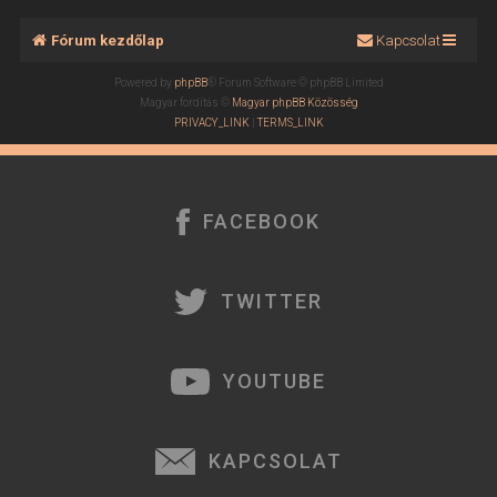
Fórum kezdőlap
Kapcsolat
Powered by
phpBB
® Forum Software © phpBB Limited
Magyar fordítás ©
Magyar phpBB Közösség
PRIVACY_LINK
|
TERMS_LINK
FACEBOOK
TWITTER
YOUTUBE
KAPCSOLAT