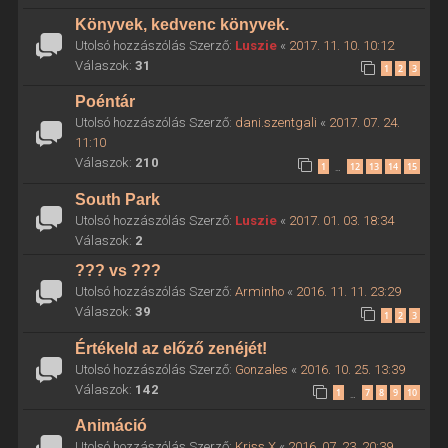
Könyvek, kedvenc könyvek.
Utolsó hozzászólás Szerző:
Luszie
«
2017. 11. 10. 10:12
Válaszok:
31
1
2
3
Poéntár
Utolsó hozzászólás Szerző:
dani.szentgali
«
2017. 07. 24.
11:10
Válaszok:
210
1
12
13
14
15
…
South Park
Utolsó hozzászólás Szerző:
Luszie
«
2017. 01. 03. 18:34
Válaszok:
2
??? vs ???
Utolsó hozzászólás Szerző:
Arminho
«
2016. 11. 11. 23:29
Válaszok:
39
1
2
3
Értékeld az előző zenéjét!
Utolsó hozzászólás Szerző:
Gonzales
«
2016. 10. 25. 13:39
Válaszok:
142
1
7
8
9
10
…
Animáció
Utolsó hozzászólás Szerző:
Kriss X
«
2016. 07. 23. 20:39