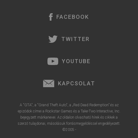
FACEBOOK
TWITTER
YOUTUBE
KAPCSOLAT
A "GTA", a "Grand Theft Auto", a „Red Dead Redemption” és az
epizódok címei a Rockstar Games és a Take-Two Interactive, Inc.
bejegyzett márkanevei. Az oldalon olvasható hírek és cikkek a
szerző tulajdonai, másolásuk forrásmegjelöléssel engedélyezett.
©2005 -