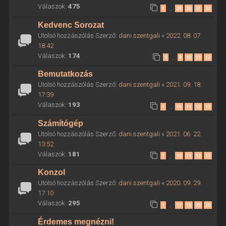
Válaszok:
475
1
29
30
31
32
…
Kedvenc Sorozat
Utolsó hozzászólás Szerző:
dani.szentgali
«
2022. 08. 07.
18:42
Válaszok:
174
1
9
10
11
12
…
Bemutatkozás
Utolsó hozzászólás Szerző:
dani.szentgali
«
2021. 09. 18.
17:39
Válaszok:
193
1
10
11
12
13
…
Számítógép
Utolsó hozzászólás Szerző:
dani.szentgali
«
2021. 06. 22.
13:52
Válaszok:
181
1
10
11
12
13
…
Konzol
Utolsó hozzászólás Szerző:
dani.szentgali
«
2020. 09. 29.
17:10
Válaszok:
295
1
17
18
19
20
…
Érdemes megnézni!