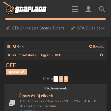
GTA Online Los Santos Tuners
GTA V Csalások
GyIK
Belépés
K
Fórum kezdőlap
Egyéb
OFF
e
OFF
r
Új téma
e
1
2
Következő
37 téma
s
Közlemények
é
Újraírt és új cikkek
s
Utolsó hozzászólás Szerző:
ricsi2003
«
2026. 04. 16. 00:15
Elküldve Fórum:
Szemetes