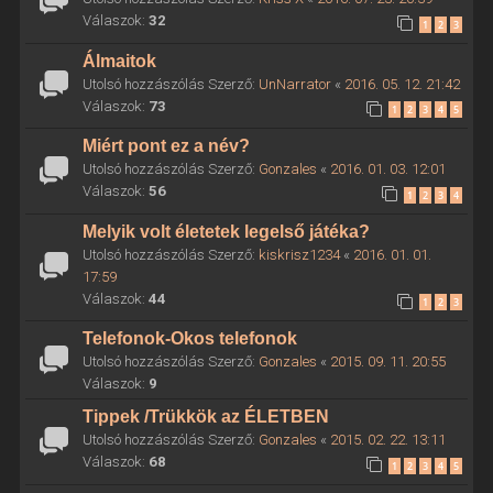
Válaszok:
32
1
2
3
Álmaitok
Utolsó hozzászólás Szerző:
UnNarrator
«
2016. 05. 12. 21:42
Válaszok:
73
1
2
3
4
5
Miért pont ez a név?
Utolsó hozzászólás Szerző:
Gonzales
«
2016. 01. 03. 12:01
Válaszok:
56
1
2
3
4
Melyik volt életetek legelső játéka?
Utolsó hozzászólás Szerző:
kiskrisz1234
«
2016. 01. 01.
17:59
Válaszok:
44
1
2
3
Telefonok-Okos telefonok
Utolsó hozzászólás Szerző:
Gonzales
«
2015. 09. 11. 20:55
Válaszok:
9
Tippek /Trükkök az ÉLETBEN
Utolsó hozzászólás Szerző:
Gonzales
«
2015. 02. 22. 13:11
Válaszok:
68
1
2
3
4
5