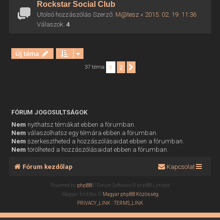
Rockstar Social Club
Utolsó hozzászólás Szerző:
M@tesz
«
2015. 02. 19. 11:36
Válaszok:
4
Új téma
1
2
Következő
37 téma
FÓRUM JOGOSULTSÁGOK
Nem
nyithatsz témákat ebben a fórumban.
Nem
válaszolhatsz egy témára ebben a fórumban.
Nem
szerkesztheted a hozzászólásaidat ebben a fórumban.
Nem
törölheted a hozzászólásaidat ebben a fórumban.
Fórum kezdőlap
Kapcsolat
Powered by
phpBB
® Forum Software © phpBB Limited
Magyar fordítás ©
Magyar phpBB Közösség
PRIVACY_LINK
|
TERMS_LINK