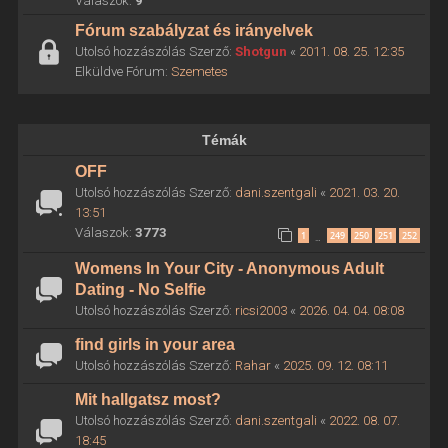
Válaszok:
9
Fórum szabályzat és irányelvek
Utolsó hozzászólás Szerző:
Shotgun
«
2011. 08. 25. 12:35
Elküldve Fórum:
Szemetes
Témák
OFF
Utolsó hozzászólás Szerző:
dani.szentgali
«
2021. 03. 20.
13:51
Válaszok:
3773
1
249
250
251
252
…
Womens In Your City - Anonymous Adult
Dating - No Selfie
Utolsó hozzászólás Szerző:
ricsi2003
«
2026. 04. 04. 08:08
find girls in your area
Utolsó hozzászólás Szerző:
Rahar
«
2025. 09. 12. 08:11
Mit hallgatsz most?
Utolsó hozzászólás Szerző:
dani.szentgali
«
2022. 08. 07.
18:45