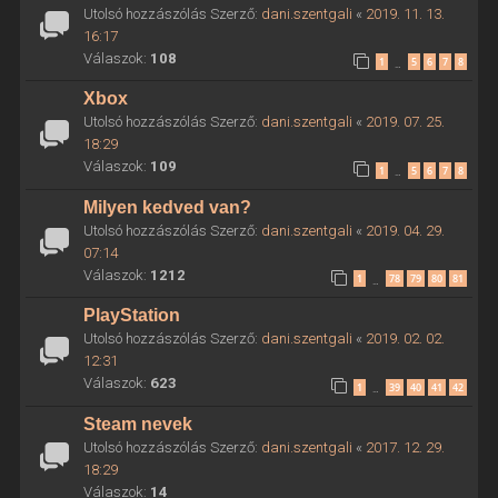
Utolsó hozzászólás Szerző:
dani.szentgali
«
2019. 11. 13.
16:17
Válaszok:
108
1
5
6
7
8
…
Xbox
Utolsó hozzászólás Szerző:
dani.szentgali
«
2019. 07. 25.
18:29
Válaszok:
109
1
5
6
7
8
…
Milyen kedved van?
Utolsó hozzászólás Szerző:
dani.szentgali
«
2019. 04. 29.
07:14
Válaszok:
1212
1
78
79
80
81
…
PlayStation
Utolsó hozzászólás Szerző:
dani.szentgali
«
2019. 02. 02.
12:31
Válaszok:
623
1
39
40
41
42
…
Steam nevek
Utolsó hozzászólás Szerző:
dani.szentgali
«
2017. 12. 29.
18:29
Válaszok:
14