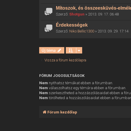
Mítoszok, és összeesküvés-elmél
Szerző:
Shotgun
» 2013. 09. 17. 06:48
Érdekességek
Szerző:
Niko Bellic1300
» 2013. 09. 29. 17:14
Új téma
Vissza a fórum kezdőlapra
FÓRUM JOGOSULTSÁGOK
Nem
nyithatsz témákat ebben a fórumban.
Nem
válaszolhatsz egy témára ebben a fórumban.
Nem
szerkesztheted a hozzászólásaidat ebben a fó
Nem
törölheted a hozzászólásaidat ebben a fórumba
Fórum kezdőlap