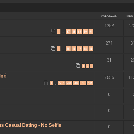
VÁLASZOK
MEG
1353
29
1
87
88
89
90
91
…
271
8
1
15
16
17
18
19
…
31
2
1
2
3
algó
7656
11
1
507
508
509
510
511
…
0
0
 Casual Dating - No Selfie
0