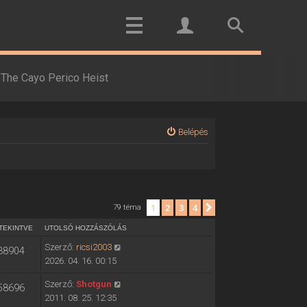
The Cayo Perico Heist
Belépés
1
2
3
4
Következő
79 téma
TEKINTVE
UTOLSÓ HOZZÁSZÓLÁS
Szerző:
ricsi2003
38904
2026. 04. 16. 00:15
Szerző:
Shotgun
58696
2011. 08. 25. 12:35