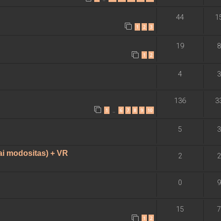
44
1
1
2
3
19
8
1
2
4
3
136
3
1
6
7
8
9
10
…
5
3
i modositas) + VR
2
2
0
9
15
7
1
2