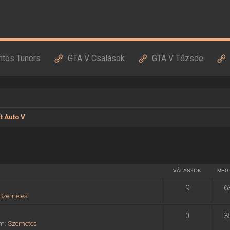
ntos Tuners
GTA V Csalások
GTA V Tőzsde
t Auto V
VÁLASZOK
MEG
9
6
Szemetes
0
3
um:
Szemetes