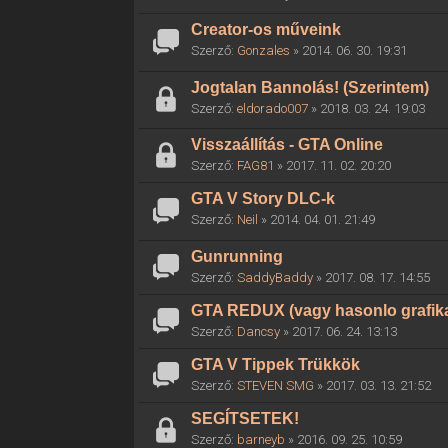
Creator-os műveink
Szerző:
Gonzales
» 2014. 06. 30. 19:31
Jogtalan Bannolás! (Szerintem)
Szerző:
eldorado007
» 2018. 03. 24. 19:03
Visszaállítás - GTA Online
Szerző:
FAG81
» 2017. 11. 02. 20:20
GTA V Story DLC-k
Szerző:
Neil
» 2014. 04. 01. 21:49
Gunrunning
Szerző:
SaddyBaddy
» 2017. 08. 17. 14:55
GTA REDUX (vagy hasonlo grafika
Szerző:
Dancsy
» 2017. 06. 24. 13:13
GTA V Tippek Trükkök
Szerző:
STEVEN SMG
» 2017. 03. 13. 21:52
SEGÍTSETEK!
Szerző:
barneyb
» 2016. 09. 25. 10:59