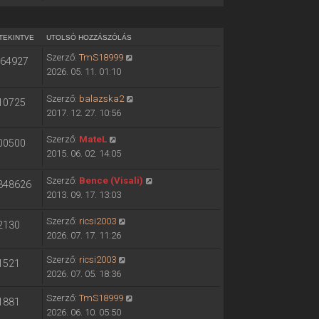
TEKINTVE
UTOLSÓ HOZZÁSZÓLÁS
Szerző:
TmS18999
64927
2026. 05. 11. 01:10
Szerző:
balazska2
10725
2017. 12. 27. 10:56
Szerző:
MateL
00500
2015. 06. 02. 14:05
Szerző:
Bence (Visali)
348626
2013. 09. 17. 13:03
Szerző:
ricsi2003
2130
2026. 07. 17. 11:26
Szerző:
ricsi2003
1521
2026. 07. 05. 18:36
Szerző:
TmS18999
1881
2026. 06. 10. 05:50