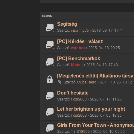
TÉMÁK
Segítség
Szerző:
insanity06
» 2013. 09. 17. 17:44
[PC] Kérdés - válasz
Szerző:
wantoo
» 2015. 04. 13. 20:25
[PC] Benchmarkok
Szerző:
MateL
» 2015. 04. 13. 17:48
[Megjelenés előtti] Általános társ
Szerző:
Cube Head
» 2011. 10. 26. 18:12
Don't hesitate
Szerző:
ricsi2003
» 2026. 07. 17. 11:26
Let her brighten up your night
Szerző:
ricsi2003
» 2026. 07. 05. 18:36
Girls From Your Town - Anonymous
Szerző:
TmS18999
» 2026. 06. 10. 05:50