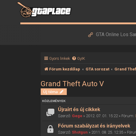
GTA Online Los Sa
Gyors linkek
GyIK
Fórum kezdőlap
GTA sorozat
Grand Thef
Grand Theft Auto V
Új téma
KÖZLEMÉNYEK
Újraírt és új cikkek
Szerző:
Gege
» 2012. 07. 01. 15:22 » Fórum:
Fórum szabályzat és irányelvek
Szerző:
Shotgun
» 2011. 08. 25. 12:35 » Fór