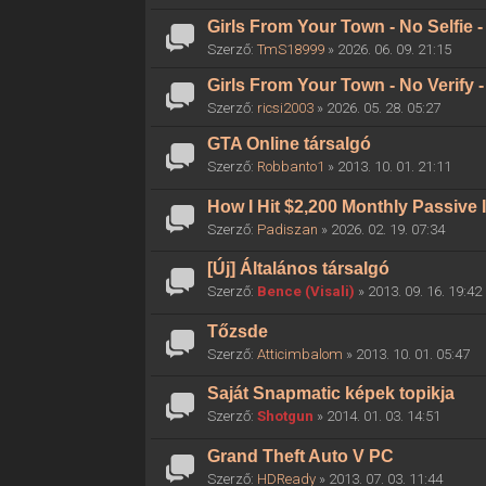
Girls From Your Town - No Selfie
Szerző:
TmS18999
» 2026. 06. 09. 21:15
Girls From Your Town - No Verify
Szerző:
ricsi2003
» 2026. 05. 28. 05:27
GTA Online társalgó
Szerző:
Robbanto1
» 2013. 10. 01. 21:11
How I Hit $2,200 Monthly Passive
Szerző:
Padiszan
» 2026. 02. 19. 07:34
[Új] Általános társalgó
Szerző:
Bence (Visali)
» 2013. 09. 16. 19:42
Tőzsde
Szerző:
Atticimbalom
» 2013. 10. 01. 05:47
Saját Snapmatic képek topikja
Szerző:
Shotgun
» 2014. 01. 03. 14:51
Grand Theft Auto V PC
Szerző:
HDReady
» 2013. 07. 03. 11:44