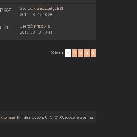
Szerző:
dani.szentgali
47987
2016. 08. 25. 18:28
Szerző:
Kriss X
42711
2016. 08. 18. 10:44
1
2
3
4
Következő
79 téma
k törlése
Minden időpont
UTC+01:00
időzóna szerinti