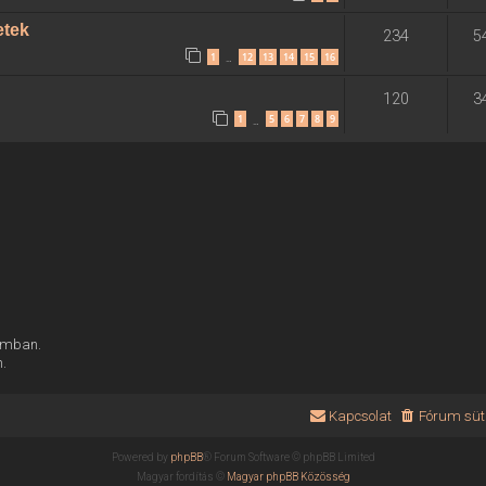
etek
234
5
1
12
13
14
15
16
…
120
3
1
5
6
7
8
9
…
rumban.
n.
Kapcsolat
Fórum süti
Powered by
phpBB
® Forum Software © phpBB Limited
Magyar fordítás ©
Magyar phpBB Közösség