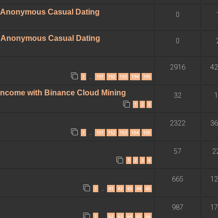
 - Anonymous Casual Dating
0
 - Anonymous Casual Dating
0
2916
42
1
191
192
193
194
195
…
 Income with Binance Cloud Mining
32
1
1
2
3
2322
36
1
151
152
153
154
155
…
57
2
1
2
3
4
665
12
1
41
42
43
44
45
…
987
17
1
62
63
64
65
66
…