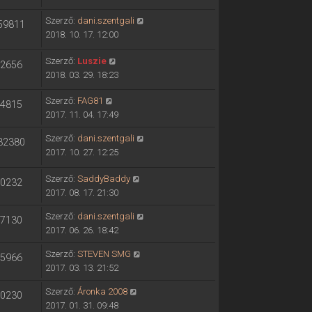
Szerző:
dani.szentgali
59811
2018. 10. 17. 12:00
Szerző:
Luszie
2656
2018. 03. 29. 18:23
Szerző:
FAG81
4815
2017. 11. 04. 17:49
Szerző:
dani.szentgali
32380
2017. 10. 27. 12:25
Szerző:
SaddyBaddy
0232
2017. 08. 17. 21:30
Szerző:
dani.szentgali
7130
2017. 06. 26. 18:42
Szerző:
STEVEN SMG
5966
2017. 03. 13. 21:52
Szerző:
Áronka 2008
0230
2017. 01. 31. 09:48