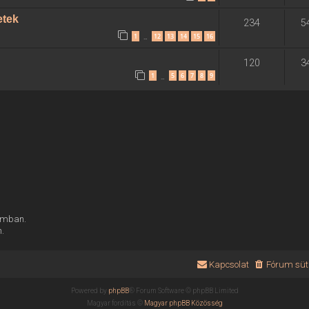
etek
234
5
1
12
13
14
15
16
…
120
3
1
5
6
7
8
9
…
rumban.
n.
Kapcsolat
Fórum süti
Powered by
phpBB
® Forum Software © phpBB Limited
Magyar fordítás ©
Magyar phpBB Közösség