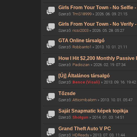
Girls From Your Town - No Selfie
Szerző:
TmS18999
» 2026. 06. 09. 21:15
Girls From Your Town - No Verify
Szerző:
ricsi2003
» 2026. 05. 28. 05:27
GTA Online társalgó
Szerző:
Robbanto1
» 2013. 10. 01. 21:11
How I Hit $2,200 Monthly Passive
Szerző:
Padiszan
» 2026. 02. 19. 07:34
[Új] Általános társalgó
Szerző:
Bence (Visali)
» 2013. 09. 16. 19:42
Tőzsde
Szerző:
Atticimbalom
» 2013. 10. 01. 05:47
Saját Snapmatic képek topikja
Szerző:
Shotgun
» 2014. 01. 03. 14:51
Grand Theft Auto V PC
Szerző:
HDReady
» 2013. 07. 03. 11:44