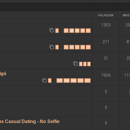
VÁLASZOK
MEG
1353
29
1
87
88
89
90
91
…
271
8
1
15
16
17
18
19
…
31
2
1
2
3
algó
7656
11
1
507
508
509
510
511
…
0
0
 Casual Dating - No Selfie
0