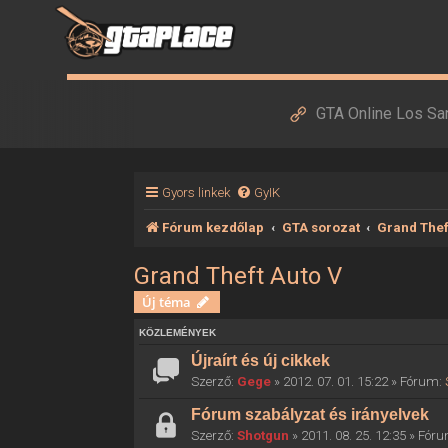
GTA Online Los Sa
Gyors linkek
GyIK
Fórum kezdőlap
GTA sorozat
Grand Thef
Grand Theft Auto V
Új téma
KÖZLEMÉNYEK
Újraírt és új cikkek
Szerző:
Gege
» 2012. 07. 01. 15:22 » Fórum:
Fórum szabályzat és irányelvek
Szerző:
Shotgun
» 2011. 08. 25. 12:35 » Fór