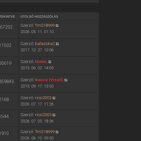
TEKINTVE
UTOLSÓ HOZZÁSZÓLÁS
Szerző:
TmS18999
67202
2026. 05. 11. 01:10
Szerző:
balazska2
11502
2017. 12. 27. 10:56
Szerző:
MateL
00619
2015. 06. 02. 14:05
Szerző:
Bence (Visali)
359843
2013. 09. 17. 13:03
Szerző:
ricsi2003
2168
2026. 07. 17. 11:26
Szerző:
ricsi2003
1544
2026. 07. 05. 18:36
Szerző:
TmS18999
1910
2026. 06. 10. 05:50