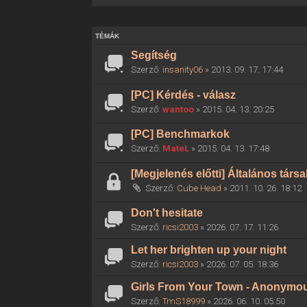
TÉMÁK
Segítség
Szerző:
insanity06
» 2013. 09. 17. 17:44
[PC] Kérdés - válasz
Szerző:
wantoo
» 2015. 04. 13. 20:25
[PC] Benchmarkok
Szerző:
MateL
» 2015. 04. 13. 17:48
[Megjelenés előtti] Általános társ
Szerző:
Cube Head
» 2011. 10. 26. 18:12
Don't hesitate
Szerző:
ricsi2003
» 2026. 07. 17. 11:26
Let her brighten up your night
Szerző:
ricsi2003
» 2026. 07. 05. 18:36
Girls From Your Town - Anonymous
Szerző:
TmS18999
» 2026. 06. 10. 05:50