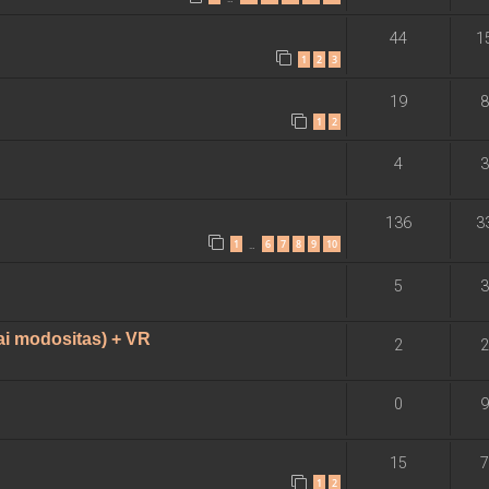
44
1
1
2
3
19
8
1
2
4
3
136
3
1
6
7
8
9
10
…
5
3
i modositas) + VR
2
2
0
9
15
7
1
2