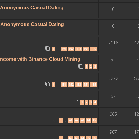
 - Anonymous Casual Dating
0
 - Anonymous Casual Dating
0
2916
42
1
191
192
193
194
195
…
 Income with Binance Cloud Mining
32
1
1
2
3
2322
36
1
151
152
153
154
155
…
57
2
1
2
3
4
665
12
1
41
42
43
44
45
…
987
17
1
62
63
64
65
66
…