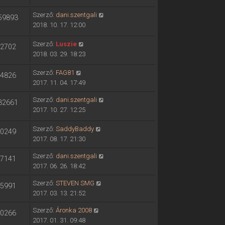
Szerző:
dani.szentgali
59893
2018. 10. 17. 12:00
Szerző:
Luszie
2702
2018. 03. 29. 18:23
Szerző:
FAG81
4826
2017. 11. 04. 17:49
Szerző:
dani.szentgali
32661
2017. 10. 27. 12:25
Szerző:
SaddyBaddy
0249
2017. 08. 17. 21:30
Szerző:
dani.szentgali
7141
2017. 06. 26. 18:42
Szerző:
STEVEN SMG
5991
2017. 03. 13. 21:52
Szerző:
Áronka 2008
0266
2017. 01. 31. 09:48