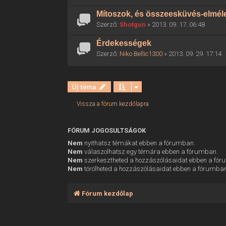
Mítoszok, és összeesküvés-elmél
Szerző:
Shotgun
» 2013. 09. 17. 06:48
Érdekességek
Szerző:
Niko Bellic1300
» 2013. 09. 29. 17:14
Új téma
Vissza a fórum kezdőlapra
FÓRUM JOGOSULTSÁGOK
Nem
nyithatsz témákat ebben a fórumban.
Nem
válaszolhatsz egy témára ebben a fórumban.
Nem
szerkesztheted a hozzászólásaidat ebben a fó
Nem
törölheted a hozzászólásaidat ebben a fórumba
Fórum kezdőlap