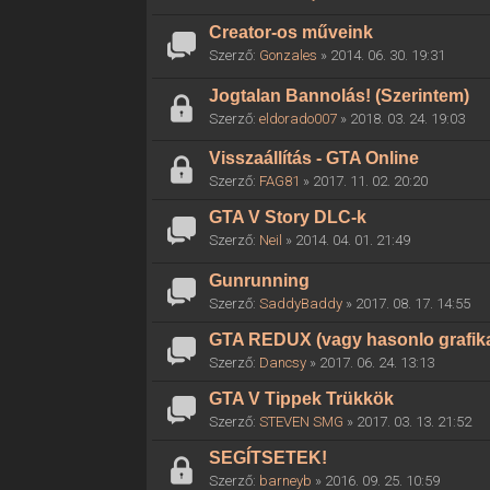
Creator-os műveink
Szerző:
Gonzales
» 2014. 06. 30. 19:31
Jogtalan Bannolás! (Szerintem)
Szerző:
eldorado007
» 2018. 03. 24. 19:03
Visszaállítás - GTA Online
Szerző:
FAG81
» 2017. 11. 02. 20:20
GTA V Story DLC-k
Szerző:
Neil
» 2014. 04. 01. 21:49
Gunrunning
Szerző:
SaddyBaddy
» 2017. 08. 17. 14:55
GTA REDUX (vagy hasonlo grafika
Szerző:
Dancsy
» 2017. 06. 24. 13:13
GTA V Tippek Trükkök
Szerző:
STEVEN SMG
» 2017. 03. 13. 21:52
SEGÍTSETEK!
Szerző:
barneyb
» 2016. 09. 25. 10:59