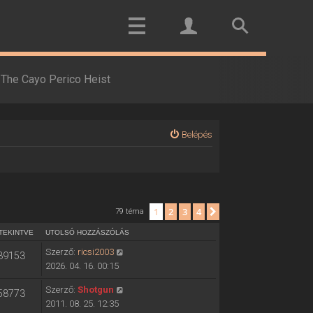
The Cayo Perico Heist
Belépés
1
2
3
4
Következő
79 téma
TEKINTVE
UTOLSÓ HOZZÁSZÓLÁS
Szerző:
ricsi2003
39153
2026. 04. 16. 00:15
Szerző:
Shotgun
58773
2011. 08. 25. 12:35