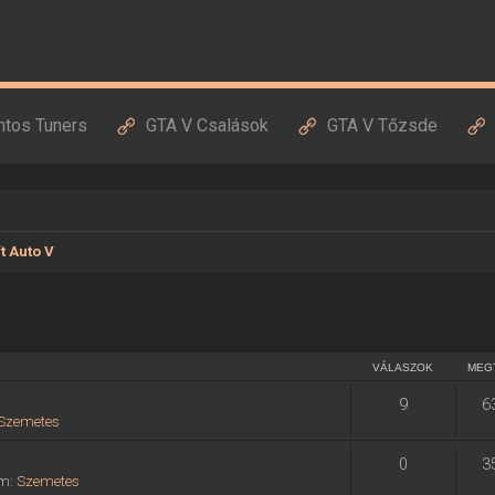
ntos Tuners
GTA V Csalások
GTA V Tőzsde
t Auto V
VÁLASZOK
MEG
9
6
Szemetes
0
3
um:
Szemetes