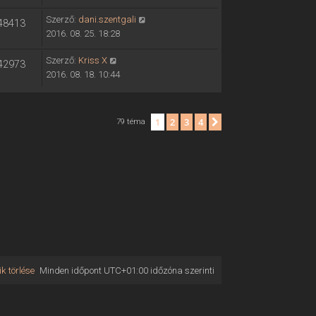
Szerző:
dani.szentgali
48413
2016. 08. 25. 18:28
Szerző:
Kriss X
42973
2016. 08. 18. 10:44
1
2
3
4
Következő
79 téma
k törlése
Minden időpont
UTC+01:00
időzóna szerinti