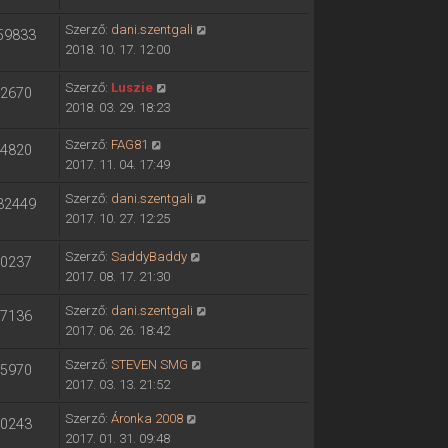
Szerző:
dani.szentgali
59833
2018. 10. 17. 12:00
Szerző:
Luszie
2670
2018. 03. 29. 18:23
Szerző:
FAG81
4820
2017. 11. 04. 17:49
Szerző:
dani.szentgali
32449
2017. 10. 27. 12:25
Szerző:
SaddyBaddy
0237
2017. 08. 17. 21:30
Szerző:
dani.szentgali
7136
2017. 06. 26. 18:42
Szerző:
STEVEN SMG
5970
2017. 03. 13. 21:52
Szerző:
Áronka 2008
0243
2017. 01. 31. 09:48