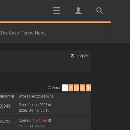
The Cayo Perico Heist
Belépés
1
2
3
4
Következő
79 téma
TEKINTVE
UTOLSÓ HOZZÁSZÓLÁS
Szerző:
ricsi2003
38949
2026. 04. 16. 00:15
Szerző:
Shotgun
58703
2011. 08. 25. 12:35