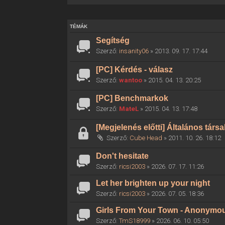
TÉMÁK
Segítség
Szerző:
insanity06
» 2013. 09. 17. 17:44
[PC] Kérdés - válasz
Szerző:
wantoo
» 2015. 04. 13. 20:25
[PC] Benchmarkok
Szerző:
MateL
» 2015. 04. 13. 17:48
[Megjelenés előtti] Általános társ
Szerző:
Cube Head
» 2011. 10. 26. 18:12
Don't hesitate
Szerző:
ricsi2003
» 2026. 07. 17. 11:26
Let her brighten up your night
Szerző:
ricsi2003
» 2026. 07. 05. 18:36
Girls From Your Town - Anonymous
Szerző:
TmS18999
» 2026. 06. 10. 05:50