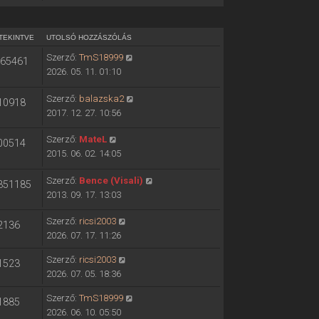
TEKINTVE
UTOLSÓ HOZZÁSZÓLÁS
Szerző:
TmS18999
65461
2026. 05. 11. 01:10
Szerző:
balazska2
10918
2017. 12. 27. 10:56
Szerző:
MateL
00514
2015. 06. 02. 14:05
Szerző:
Bence (Visali)
351185
2013. 09. 17. 13:03
Szerző:
ricsi2003
2136
2026. 07. 17. 11:26
Szerző:
ricsi2003
1523
2026. 07. 05. 18:36
Szerző:
TmS18999
1885
2026. 06. 10. 05:50