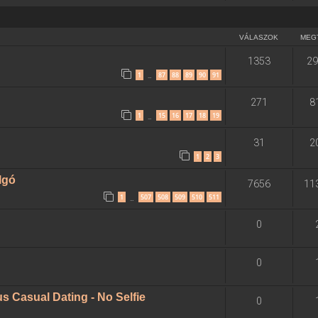
VÁLASZOK
MEG
1353
29
1
87
88
89
90
91
…
271
8
1
15
16
17
18
19
…
31
2
1
2
3
algó
7656
11
1
507
508
509
510
511
…
0
0
 Casual Dating - No Selfie
0