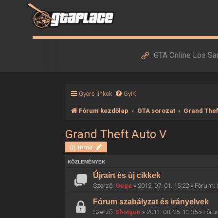
GTA Online Los Sa
Gyors linkek
GyIK
Fórum kezdőlap
GTA sorozat
Grand Thef
Grand Theft Auto V
Új téma
KÖZLEMÉNYEK
Újraírt és új cikkek
Szerző:
Gege
» 2012. 07. 01. 15:22 » Fórum:
Fórum szabályzat és irányelvek
Szerző:
Shotgun
» 2011. 08. 25. 12:35 » Fór