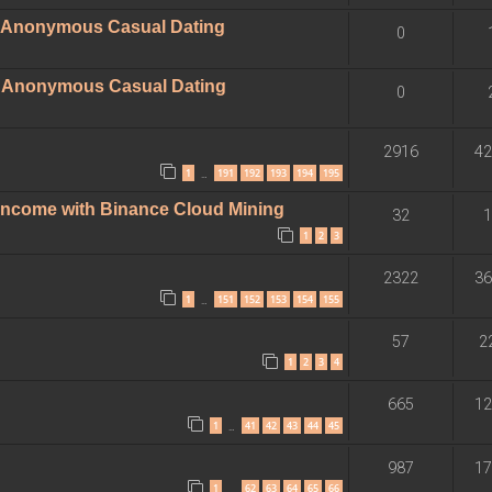
 - Anonymous Casual Dating
0
 - Anonymous Casual Dating
0
2916
42
1
191
192
193
194
195
…
 Income with Binance Cloud Mining
32
1
1
2
3
2322
36
1
151
152
153
154
155
…
57
2
1
2
3
4
665
12
1
41
42
43
44
45
…
987
17
1
62
63
64
65
66
…