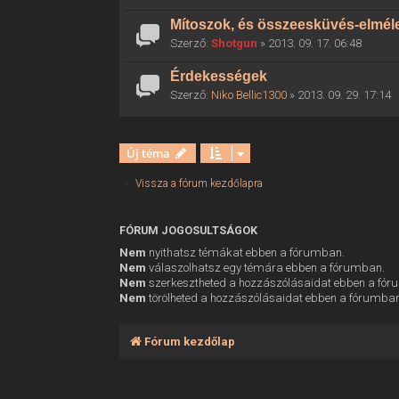
Mítoszok, és összeesküvés-elmél
Szerző:
Shotgun
» 2013. 09. 17. 06:48
Érdekességek
Szerző:
Niko Bellic1300
» 2013. 09. 29. 17:14
Új téma
Vissza a fórum kezdőlapra
FÓRUM JOGOSULTSÁGOK
Nem
nyithatsz témákat ebben a fórumban.
Nem
válaszolhatsz egy témára ebben a fórumban.
Nem
szerkesztheted a hozzászólásaidat ebben a fó
Nem
törölheted a hozzászólásaidat ebben a fórumba
Fórum kezdőlap