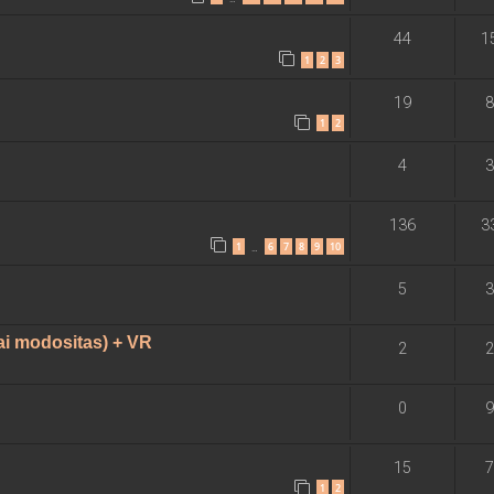
44
1
1
2
3
19
8
1
2
4
3
136
3
1
6
7
8
9
10
…
5
3
i modositas) + VR
2
2
0
9
15
7
1
2