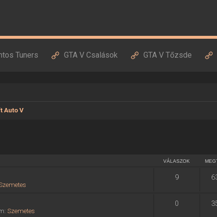
ntos Tuners
GTA V Csalások
GTA V Tőzsde
t Auto V
VÁLASZOK
MEG
9
6
Szemetes
0
3
um:
Szemetes