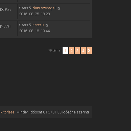
Szerző:
dani.szentgali
48096
2016. 08. 25. 18:28
Szerző:
Kriss X
42770
2016. 08. 18. 10:44
1
2
3
4
Következő
79 téma
k törlése
Minden időpont
UTC+01:00
időzóna szerinti