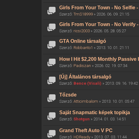
Girls From Your Town - No Selfie
Szerző:
TmS18999
» 2026. 06. 09. 21:15
Girls From Your Town - No Verify
Szerző:
ricsi2003
» 2026. 05. 28. 05:27
GTA Online társalgó
Szerző:
Robbanto1
» 2013. 10. 01. 21:11
How I Hit $2,200 Monthly Passive
Szerző:
Padiszan
» 2026. 02. 19. 07:34
[Új] Általános társalgó
Szerző:
Bence (Visali)
» 2013. 09. 16. 19:42
Tőzsde
Szerző:
Atticimbalom
» 2013. 10. 01. 05:47
Saját Snapmatic képek topikja
Szerző:
Shotgun
» 2014. 01. 03. 14:51
Grand Theft Auto V PC
Szerző:
HDReady
» 2013. 07. 03. 11:44