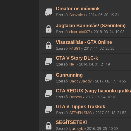
Creator-os műveink
Szerző:
Gonzales
» 2014. 06. 30. 19:31
Jogtalan Bannolás! (Szerintem)
Szerző:
eldorado007
» 2018. 03. 24. 19:03
Visszaállítás - GTA Online
Szerző:
FAG81
» 2017. 11. 02. 20:20
GTA V Story DLC-k
Szerző:
Neil
» 2014. 04. 01. 21:49
Gunrunning
Szerző:
SaddyBaddy
» 2017. 08. 17. 14:55
GTA REDUX (vagy hasonlo grafika
Szerző:
Dancsy
» 2017. 06. 24. 13:13
GTA V Tippek Trükkök
Szerző:
STEVEN SMG
» 2017. 03. 13. 21:52
SEGÍTSETEK!
Szerző:
barneyb
» 2016. 09. 25. 10:59