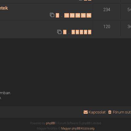
etek
234
5
1
12
13
14
15
16
…
120
3
1
5
6
7
8
9
…
rumban.
n.
Kapcsolat
Fórum süti
Powered by
phpBB
® Forum Software © phpBB Limited
Magyar fordítás ©
Magyar phpBB Közösség