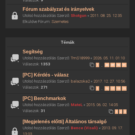
Válaszok:
9
Fórum szabályzat és irányelvek
Utolsó hozzászólás Szerző:
Shotgun
«
2011. 08. 25. 12:35
Elküldve Fórum:
Szemetes
Témák
Segítség
Utolsó hozzászólás Szerző:
TmS18999
«
2026. 05. 11. 01:10
Válaszok:
1353
1
88
89
90
91
…
[PC] Kérdés - válasz
Utolsó hozzászólás Szerző:
balazska2
«
2017. 12. 27. 10:56
Válaszok:
271
1
16
17
18
19
…
[PC] Benchmarkok
Utolsó hozzászólás Szerző:
MateL
«
2015. 06. 02. 14:05
Válaszok:
31
1
2
3
[Megjelenés előtti] Általános társalgó
Utolsó hozzászólás Szerző:
Bence (Visali)
«
2013. 09. 17.
13:03