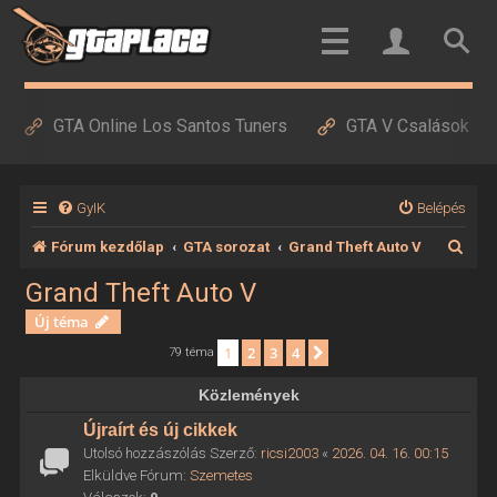
GTA Online Los Santos Tuners
GTA V Csalások
GyIK
Belépés
K
Fórum kezdőlap
GTA sorozat
Grand Theft Auto V
e
Grand Theft Auto V
r
Új téma
e
1
2
3
4
Következő
79 téma
s
Közlemények
é
Újraírt és új cikkek
s
Utolsó hozzászólás Szerző:
ricsi2003
«
2026. 04. 16. 00:15
Elküldve Fórum:
Szemetes