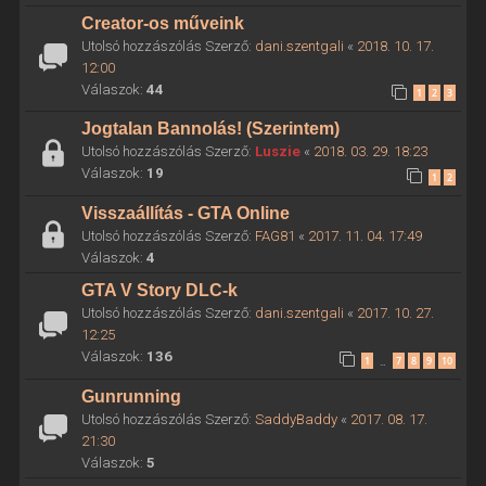
Creator-os műveink
Utolsó hozzászólás Szerző:
dani.szentgali
«
2018. 10. 17.
12:00
Válaszok:
44
1
2
3
Jogtalan Bannolás! (Szerintem)
Utolsó hozzászólás Szerző:
Luszie
«
2018. 03. 29. 18:23
Válaszok:
19
1
2
Visszaállítás - GTA Online
Utolsó hozzászólás Szerző:
FAG81
«
2017. 11. 04. 17:49
Válaszok:
4
GTA V Story DLC-k
Utolsó hozzászólás Szerző:
dani.szentgali
«
2017. 10. 27.
12:25
Válaszok:
136
1
7
8
9
10
…
Gunrunning
Utolsó hozzászólás Szerző:
SaddyBaddy
«
2017. 08. 17.
21:30
Válaszok:
5