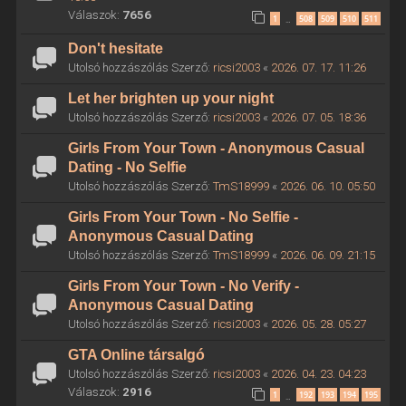
Válaszok:
7656
1
508
509
510
511
…
Don't hesitate
Utolsó hozzászólás Szerző:
ricsi2003
«
2026. 07. 17. 11:26
Let her brighten up your night
Utolsó hozzászólás Szerző:
ricsi2003
«
2026. 07. 05. 18:36
Girls From Your Town - Anonymous Casual
Dating - No Selfie
Utolsó hozzászólás Szerző:
TmS18999
«
2026. 06. 10. 05:50
Girls From Your Town - No Selfie -
Anonymous Casual Dating
Utolsó hozzászólás Szerző:
TmS18999
«
2026. 06. 09. 21:15
Girls From Your Town - No Verify -
Anonymous Casual Dating
Utolsó hozzászólás Szerző:
ricsi2003
«
2026. 05. 28. 05:27
GTA Online társalgó
Utolsó hozzászólás Szerző:
ricsi2003
«
2026. 04. 23. 04:23
Válaszok:
2916
1
192
193
194
195
…