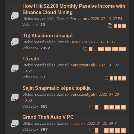
How I Hit $2,200 Monthly Passive Income with
Binance Cloud Mining
Utolsó hozzászólás Szerző:
Padiszan
«
2026. 02. 19. 07:54
Válaszok:
32
1
2
3
[Új] Általános társalgó
Utolsó hozzászólás Szerző:
DereX
«
2024. 07. 12. 13:12
Válaszok:
2322
1
152
153
154
155
…
Tőzsde
Utolsó hozzászólás Szerző:
dani.szentgali
«
2021. 01. 22.
13:52
Válaszok:
57
1
2
3
4
Saját Snapmatic képek topikja
Utolsó hozzászólás Szerző:
dani.szentgali
«
2020. 04. 29.
10:50
Válaszok:
665
1
42
43
44
45
…
Grand Theft Auto V PC
Utolsó hozzászólás Szerző:
Luszie
«
2020. 01. 25. 09:41
Válaszok:
987
1
63
64
65
66
…