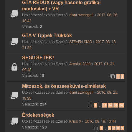
GTA REDUX (vagy hasonlo grafikai
modositas) + VR
Utolsó hozzászólás Szerző:
dani.szentgali
«
2017. 06. 26.
18:42
Válaszok:
2
GTA V Tippek Trükkök
Utolsó hozzászólás Szerző:
STEVEN SMG
«
2017. 03. 13.
21:52
SEGÍTSETEK!
Utolsó hozzászólás Szerző:
Áronka 2008
«
2017. 01. 31.
09:48
Válaszok:
15
1
2
Mítoszok, és összeesküvés-elméletek
Utolsó hozzászólás Szerző:
dani.szentgali
«
2016. 08. 25.
18:28
Válaszok:
234
1
13
14
15
16
…
Érdekességek
Utolsó hozzászólás Szerző:
Kriss X
«
2016. 08. 18. 10:44
Válaszok:
120
1
6
7
8
9
…