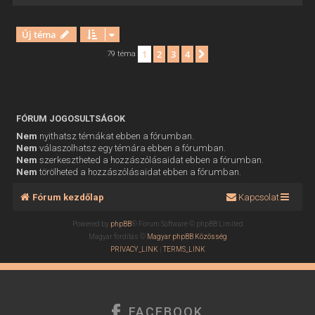
Új téma
1
2
3
4
Következő
79 téma
FÓRUM JOGOSULTSÁGOK
Nem
nyithatsz témákat ebben a fórumban.
Nem
válaszolhatsz egy témára ebben a fórumban.
Nem
szerkesztheted a hozzászólásaidat ebben a fórumban.
Nem
törölheted a hozzászólásaidat ebben a fórumban.
Fórum kezdőlap
Kapcsolat
Powered by
phpBB
® Forum Software © phpBB Limited
Magyar fordítás ©
Magyar phpBB Közösség
PRIVACY_LINK
|
TERMS_LINK
FACEBOOK