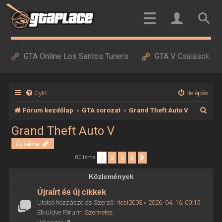
GTA Online Los Santos Tuners
GTA V Csalások
GyIK
Belépés
K
Fórum kezdőlap
GTA sorozat
Grand Theft Auto V
e
Grand Theft Auto V
r
Új téma
e
1
2
3
4
Következő
80 téma
s
Közlemények
é
Újraírt és új cikkek
s
Utolsó hozzászólás Szerző:
ricsi2003
«
2026. 04. 16. 00:15
Elküldve Fórum:
Szemetes