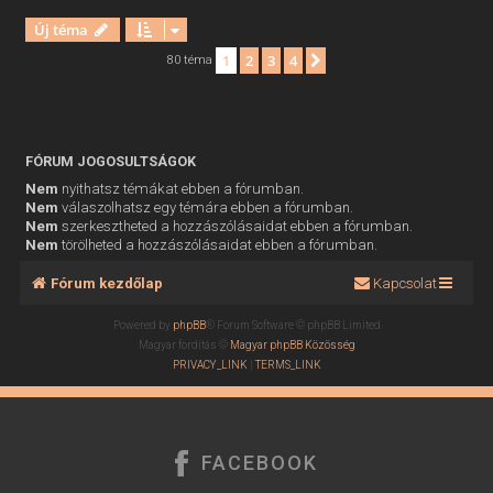
Új téma
1
2
3
4
Következő
80 téma
FÓRUM JOGOSULTSÁGOK
Nem
nyithatsz témákat ebben a fórumban.
Nem
válaszolhatsz egy témára ebben a fórumban.
Nem
szerkesztheted a hozzászólásaidat ebben a fórumban.
Nem
törölheted a hozzászólásaidat ebben a fórumban.
Fórum kezdőlap
Kapcsolat
Powered by
phpBB
® Forum Software © phpBB Limited
Magyar fordítás ©
Magyar phpBB Közösség
PRIVACY_LINK
|
TERMS_LINK
FACEBOOK