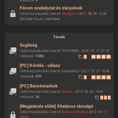
Válaszok:
9
Fórum szabályzat és irányelvek
Utolsó hozzászólás Szerző:
Shotgun
«
2011. 08. 25. 12:35
Elküldve Fórum:
Szemetes
Témák
Segítség
Utolsó hozzászólás Szerző:
TmS18999
«
2026. 05. 11. 01:10
Válaszok:
1353
1
88
89
90
91
…
[PC] Kérdés - válasz
Utolsó hozzászólás Szerző:
balazska2
«
2017. 12. 27. 10:56
Válaszok:
271
1
16
17
18
19
…
[PC] Benchmarkok
Utolsó hozzászólás Szerző:
MateL
«
2015. 06. 02. 14:05
Válaszok:
31
1
2
3
[Megjelenés előtti] Általános társalgó
Utolsó hozzászólás Szerző:
Bence (Visali)
«
2013. 09. 17.
13:03