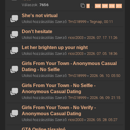
Válaszok:
7656
1
508
509
510
511
…
She's not virtual
Utolsó hozzászólás Szerző:
TmS18999
«
Tegnap, 00:11
Don't hesitate
Utolsó hozzászólás Szerző:
ricsi2003
«
2026. 07. 17. 11:26
Let her brighten up your night
Utolsó hozzászólás Szerző:
ricsi2003
«
2026. 07. 05. 18:36
Girls From Your Town - Anonymous Casual
Dating - No Selfie
Utolsó hozzászólás Szerző:
TmS18999
«
2026. 06. 10. 05:50
Girls From Your Town - No Selfie -
Anonymous Casual Dating
Utolsó hozzászólás Szerző:
TmS18999
«
2026. 06. 09. 21:15
Girls From Your Town - No Verify -
Anonymous Casual Dating
Utolsó hozzászólás Szerző:
ricsi2003
«
2026. 05. 28. 05:27
GTA Online társalgó