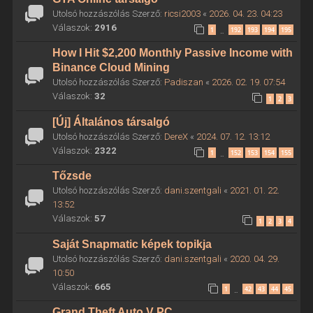
Utolsó hozzászólás Szerző:
ricsi2003
«
2026. 04. 23. 04:23
Válaszok:
2916
1
192
193
194
195
…
How I Hit $2,200 Monthly Passive Income with
Binance Cloud Mining
Utolsó hozzászólás Szerző:
Padiszan
«
2026. 02. 19. 07:54
Válaszok:
32
1
2
3
[Új] Általános társalgó
Utolsó hozzászólás Szerző:
DereX
«
2024. 07. 12. 13:12
Válaszok:
2322
1
152
153
154
155
…
Tőzsde
Utolsó hozzászólás Szerző:
dani.szentgali
«
2021. 01. 22.
13:52
Válaszok:
57
1
2
3
4
Saját Snapmatic képek topikja
Utolsó hozzászólás Szerző:
dani.szentgali
«
2020. 04. 29.
10:50
Válaszok:
665
1
42
43
44
45
…
Grand Theft Auto V PC