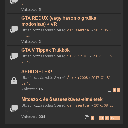
21:30
Válaszok:
5
GTA REDUX (vagy hasonlo grafikai
modositas) + VR
Utolsó hozzászólás Szerző:
dani.szentgali
«
2017. 06. 26.
18:42
Válaszok:
2
GTA V Tippek Trükkök
Utolsó hozzászólás Szerző:
STEVEN SMG
«
2017. 03. 13.
21:52
SEGÍTSETEK!
Utolsó hozzászólás Szerző:
Áronka 2008
«
2017. 01. 31.
09:48
Válaszok:
15
1
2
Mítoszok, és összeesküvés-elméletek
Utolsó hozzászólás Szerző:
dani.szentgali
«
2016. 08. 25.
18:28
Válaszok:
234
1
13
14
15
16
…