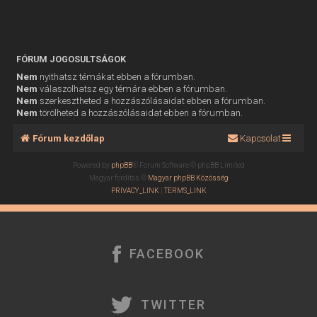
FÓRUM JOGOSULTSÁGOK
Nem
nyithatsz témákat ebben a fórumban.
Nem
válaszolhatsz egy témára ebben a fórumban.
Nem
szerkesztheted a hozzászólásaidat ebben a fórumban.
Nem
törölheted a hozzászólásaidat ebben a fórumban.
Fórum kezdőlap
Kapcsolat
Powered by
phpBB
® Forum Software © phpBB Limited
Magyar fordítás ©
Magyar phpBB Közösség
PRIVACY_LINK
|
TERMS_LINK
FACEBOOK
TWITTER