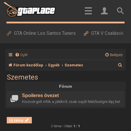
GTA Online Los Santos Tuners
GTA V Csalások
GyIK
Belépés
K
Fórum kezdőlap
Egyéb
Szemetes
e
Szemetes
r
Fórum
e
Spoileres övezet
s
Kiszivárgott infók a játékról, csak saját felelősségre lépj be!
é
s
Új téma
2 téma • Oldal:
1
/
1