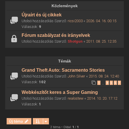
Közlemények
Újraírt és új cikkek
Utolsó hozzászólás Szerző:
ricsi2003
«
2026. 04. 16. 00:15
Válaszok:
9
Fórum szabályzat és irányelvek
Utolsó hozzászólás Szerző:
Shotgun
«
2011. 08. 25. 12:35
Témák
Grand Theft Auto: Sacramento Stories
Utolsó hozzászólás Szerző:
John Silver
«
2015. 08. 24. 12:40
Válaszok:
102
1
4
5
6
7
…
Webkészítőt keres a Super Gaming
Utolsó hozzászólás Szerző:
realostew
«
2014. 10. 20. 17:12
Válaszok:
1
Új téma
2 téma • Oldal:
1
/
1