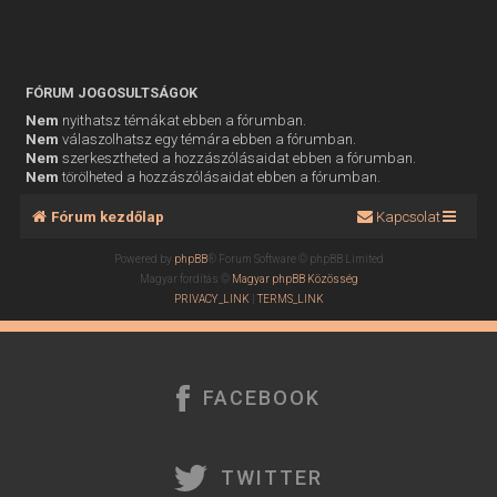
FÓRUM JOGOSULTSÁGOK
Nem
nyithatsz témákat ebben a fórumban.
Nem
válaszolhatsz egy témára ebben a fórumban.
Nem
szerkesztheted a hozzászólásaidat ebben a fórumban.
Nem
törölheted a hozzászólásaidat ebben a fórumban.
Fórum kezdőlap
Kapcsolat
Powered by
phpBB
® Forum Software © phpBB Limited
Magyar fordítás ©
Magyar phpBB Közösség
PRIVACY_LINK
|
TERMS_LINK
FACEBOOK
TWITTER