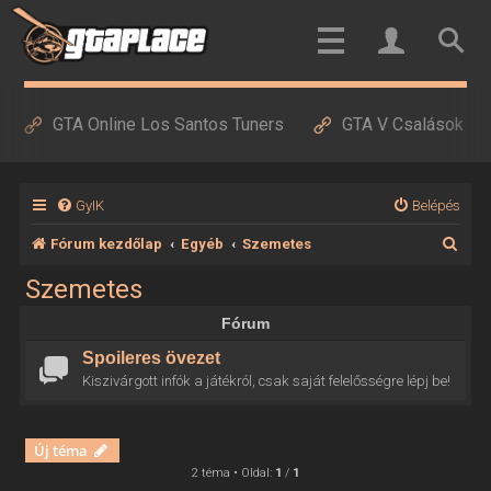
GTA Online Los Santos Tuners
GTA V Csalások
GyIK
Belépés
K
Fórum kezdőlap
Egyéb
Szemetes
e
Szemetes
r
Fórum
e
Spoileres övezet
s
Kiszivárgott infók a játékról, csak saját felelősségre lépj be!
é
s
Új téma
2 téma • Oldal:
1
/
1