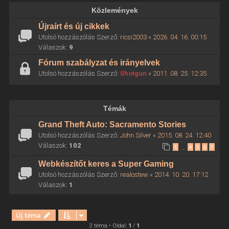
Közlemények
Újraírt és új cikkek
Utolsó hozzászólás Szerző:
ricsi2003
«
2026. 04. 16. 00:15
Válaszok:
9
Fórum szabályzat és irányelvek
Utolsó hozzászólás Szerző:
Shotgun
«
2011. 08. 25. 12:35
Témák
Grand Theft Auto: Sacramento Stories
Utolsó hozzászólás Szerző:
John Silver
«
2015. 08. 24. 12:40
Válaszok:
102
1
4
5
6
7
…
Webkészítőt keres a Super Gaming
Utolsó hozzászólás Szerző:
realostew
«
2014. 10. 20. 17:12
Válaszok:
1
Új téma
2 téma • Oldal:
1
/
1