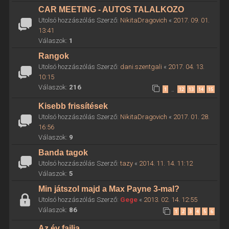
CAR MEETING - AUTOS TALALKOZO
Utolsó hozzászólás Szerző:
NikitaDragovich
«
2017. 09. 01.
13:41
Válaszok:
1
Rangok
Utolsó hozzászólás Szerző:
dani.szentgali
«
2017. 04. 13.
10:15
Válaszok:
216
1
12
13
14
15
…
Kisebb frissítések
Utolsó hozzászólás Szerző:
NikitaDragovich
«
2017. 01. 28.
16:56
Válaszok:
9
Banda tagok
Utolsó hozzászólás Szerző:
tazy
«
2014. 11. 14. 11:12
Válaszok:
5
Min játszol majd a Max Payne 3-mal?
Utolsó hozzászólás Szerző:
Gege
«
2013. 02. 14. 12:55
Válaszok:
86
1
2
3
4
5
6
Az év failja