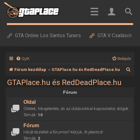
GTA Online Los Santos Tuners
GTA V Csalások
GyIK
Belépés
K
Fórum kezdőlap
GTAPlace.hu és RedDeadPlace.hu
e
GTAPlace.hu és RedDeadPlace.hu
r
Fórum
e
Oldal
s
Ötletek, hibajelentés, és az oldalunkkal kapcsolatos dolgok.
é
Témák:
10
s
Fórum
Hibát észleltél a fórumon? Kérjük, itt jelentsd!
Témák:
2