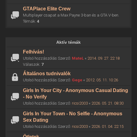
GTAPlace Elite Crew
Multiplayer csapat a Max Payne 3-ban és a GTA V-ben.
Témák:
4
Aktív témák
Felhívás!
Utolsó hozzászólás Szerző:
MateL
«
2014. 09. 27. 22:18
Válaszok:
7
Általános tudnivalók
Utolsó hozzászólás Szerző:
Gege
«
2012. 05. 11. 10:26
Girls In Your City - Anonymous Casual Dating
- No Verify
Utolsó hozzászólás Szerző:
ricsi2003
«
2026. 05. 21. 08:30
Girls In Your Town - No Selfie - Anonymous
Sex Dating
Utolsó hozzászólás Szerző:
ricsi2003
«
2026. 01. 04. 22:15
Ötletek