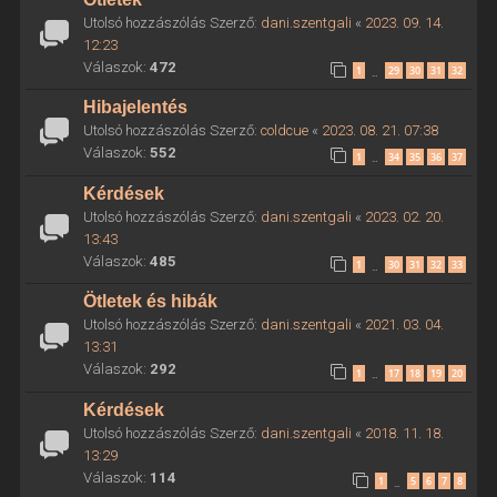
Utolsó hozzászólás Szerző:
dani.szentgali
«
2023. 09. 14.
12:23
Válaszok:
472
1
29
30
31
32
…
Hibajelentés
Utolsó hozzászólás Szerző:
coldcue
«
2023. 08. 21. 07:38
Válaszok:
552
1
34
35
36
37
…
Kérdések
Utolsó hozzászólás Szerző:
dani.szentgali
«
2023. 02. 20.
13:43
Válaszok:
485
1
30
31
32
33
…
Ötletek és hibák
Utolsó hozzászólás Szerző:
dani.szentgali
«
2021. 03. 04.
13:31
Válaszok:
292
1
17
18
19
20
…
Kérdések
Utolsó hozzászólás Szerző:
dani.szentgali
«
2018. 11. 18.
13:29
Válaszok:
114
1
5
6
7
8
…