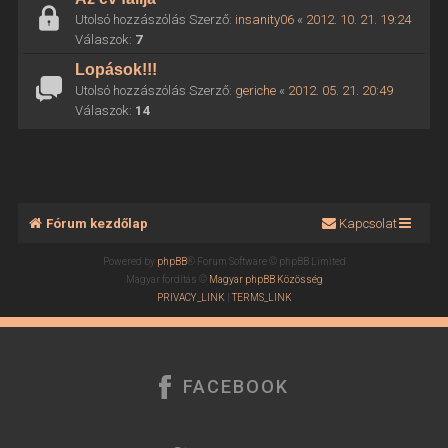
Utolsó hozzászólás Szerző:
insanity06
«
2012. 10. 21. 19:24
Válaszok:
7
Lopások!!!
Utolsó hozzászólás Szerző:
geriche
«
2012. 05. 21. 20:49
Válaszok:
14
Fórum kezdőlap
Kapcsolat
Powered by
phpBB
® Forum Software © phpBB Limited
Magyar fordítás ©
Magyar phpBB Közösség
PRIVACY_LINK
|
TERMS_LINK
FACEBOOK