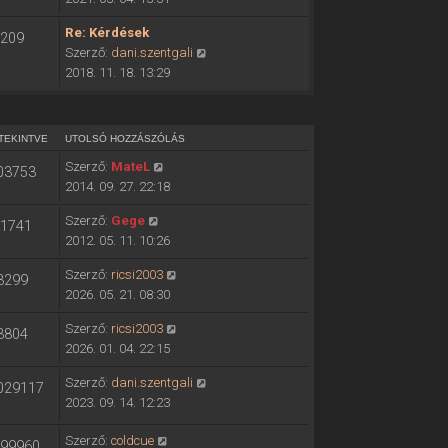
ó
o
h
Re: Kérdések
209
l
o
U
Szerző:
dani.szentgali
s
z
t
2018. 11. 18. 13:29
ó
z
o
h
á
l
o
s
s
z
TEKINTVE
UTOLSÓ HOZZÁSZÓLÁS
z
ó
z
ó
Szerző:
MateL
03753
h
á
l
2014. 09. 27. 22:18
o
s
á
z
z
Szerző:
Gege
s
1741
z
ó
2012. 05. 11. 10:26
m
á
l
e
s
Szerző:
ricsi2003
á
3299
g
z
2026. 05. 21. 08:30
s
t
ó
m
e
Szerző:
ricsi2003
l
3804
e
k
2026. 01. 04. 22:15
á
g
i
s
t
Szerző:
dani.szentgali
n
029117
m
e
2023. 09. 14. 12:23
t
e
k
é
g
i
Szerző:
coldcue
s
99960