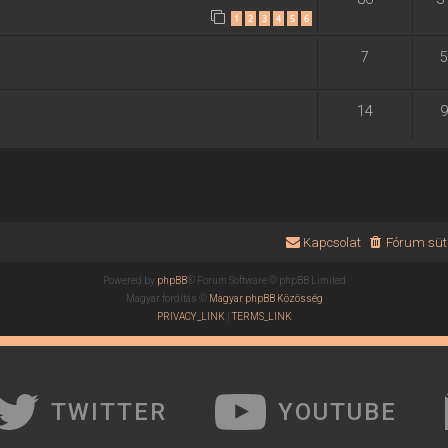
1
2
3
4
5
6
7
5
14
9
Kapcsolat
Fórum süti
Powered by
phpBB
® Forum Software © phpBB Limited
Magyar fordítás ©
Magyar phpBB Közösség
PRIVACY_LINK
|
TERMS_LINK
TWITTER
YOUTUBE