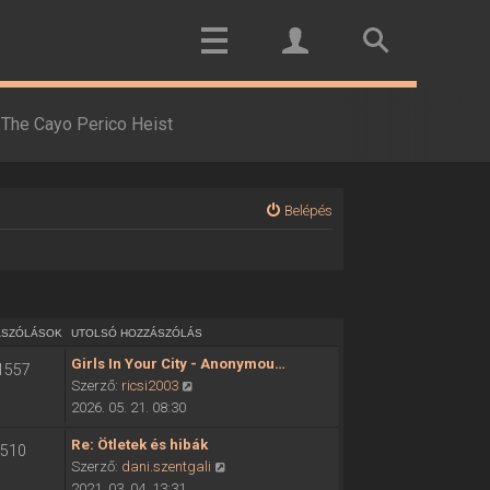
The Cayo Perico Heist
Belépés
ÁSZÓLÁSOK
UTOLSÓ HOZZÁSZÓLÁS
Girls In Your City - Anonymou…
1557
U
Szerző:
ricsi2003
t
2026. 05. 21. 08:30
o
Re: Ötletek és hibák
510
l
U
Szerző:
dani.szentgali
s
t
2021. 03. 04. 13:31