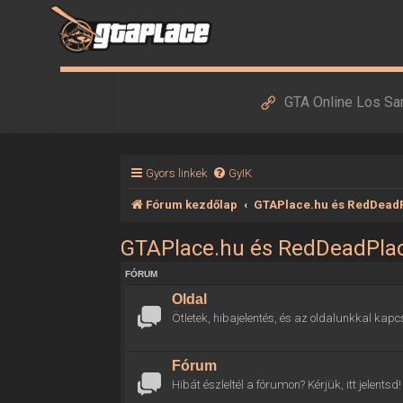
GTA Online Los Sa
Gyors linkek
GyIK
Fórum kezdőlap
GTAPlace.hu és RedDead
GTAPlace.hu és RedDeadPla
FÓRUM
Oldal
Ötletek, hibajelentés, és az oldalunkkal kapc
Fórum
Hibát észleltél a fórumon? Kérjük, itt jelentsd!