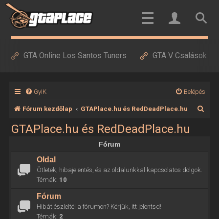
GTA Online Los Santos Tuners
GTA V Csalások
GyIK
Belépés
K
Fórum kezdőlap
GTAPlace.hu és RedDeadPlace.hu
e
GTAPlace.hu és RedDeadPlace.hu
r
Fórum
e
Oldal
s
Ötletek, hibajelentés, és az oldalunkkal kapcsolatos dolgok.
é
Témák:
10
s
Fórum
Hibát észleltél a fórumon? Kérjük, itt jelentsd!
Témák:
2