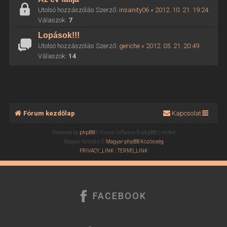
Utolsó hozzászólás Szerző:
insanity06
«
2012. 10. 21. 19:24
Válaszok:
7
Lopások!!!
Utolsó hozzászólás Szerző:
geriche
«
2012. 05. 21. 20:49
Válaszok:
14
Fórum kezdőlap
Kapcsolat
Powered by
phpBB
® Forum Software © phpBB Limited
Magyar fordítás ©
Magyar phpBB Közösség
PRIVACY_LINK
|
TERMS_LINK
FACEBOOK