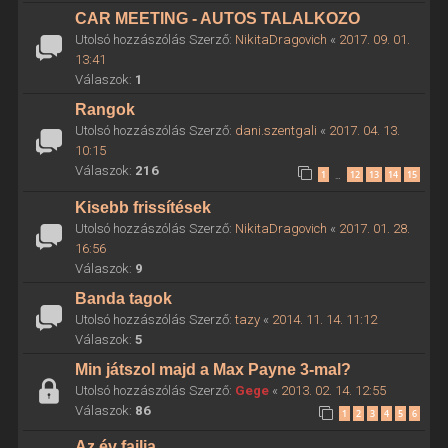
CAR MEETING - AUTOS TALALKOZO
Utolsó hozzászólás Szerző:
NikitaDragovich
«
2017. 09. 01.
13:41
Válaszok:
1
Rangok
Utolsó hozzászólás Szerző:
dani.szentgali
«
2017. 04. 13.
10:15
Válaszok:
216
1
12
13
14
15
…
Kisebb frissítések
Utolsó hozzászólás Szerző:
NikitaDragovich
«
2017. 01. 28.
16:56
Válaszok:
9
Banda tagok
Utolsó hozzászólás Szerző:
tazy
«
2014. 11. 14. 11:12
Válaszok:
5
Min játszol majd a Max Payne 3-mal?
Utolsó hozzászólás Szerző:
Gege
«
2013. 02. 14. 12:55
Válaszok:
86
1
2
3
4
5
6
Az év failja