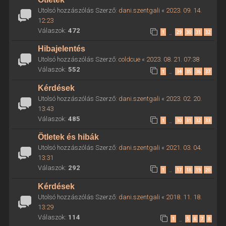
Utolsó hozzászólás Szerző:
dani.szentgali
«
2023. 09. 14.
12:23
Válaszok:
472
1
29
30
31
32
…
Hibajelentés
Utolsó hozzászólás Szerző:
coldcue
«
2023. 08. 21. 07:38
Válaszok:
552
1
34
35
36
37
…
Kérdések
Utolsó hozzászólás Szerző:
dani.szentgali
«
2023. 02. 20.
13:43
Válaszok:
485
1
30
31
32
33
…
Ötletek és hibák
Utolsó hozzászólás Szerző:
dani.szentgali
«
2021. 03. 04.
13:31
Válaszok:
292
1
17
18
19
20
…
Kérdések
Utolsó hozzászólás Szerző:
dani.szentgali
«
2018. 11. 18.
13:29
Válaszok:
114
1
5
6
7
8
…