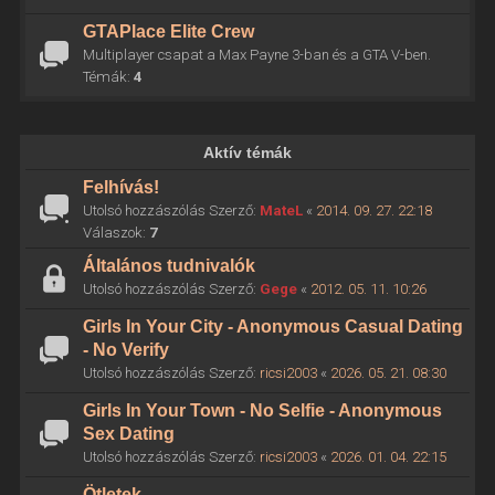
GTAPlace Elite Crew
Multiplayer csapat a Max Payne 3-ban és a GTA V-ben.
Témák:
4
Aktív témák
Felhívás!
Utolsó hozzászólás Szerző:
MateL
«
2014. 09. 27. 22:18
Válaszok:
7
Általános tudnivalók
Utolsó hozzászólás Szerző:
Gege
«
2012. 05. 11. 10:26
Girls In Your City - Anonymous Casual Dating
- No Verify
Utolsó hozzászólás Szerző:
ricsi2003
«
2026. 05. 21. 08:30
Girls In Your Town - No Selfie - Anonymous
Sex Dating
Utolsó hozzászólás Szerző:
ricsi2003
«
2026. 01. 04. 22:15
Ötletek